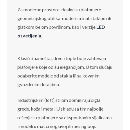
Za moderne prostore idealne su plafonjere
geometrijskog oblika, modeli sa mat staklom ili
glatkom belom površinom, kao i verzije
LED
osvetljenja
.
Klasični nameštaj, drvo i tople boje zahtevaju
plafonjere koje odišu elegancijom. U tom slučaju
odaberite modele od stakla ili sa kovanim
gvozdenim detaljima.
Industrijskim (loft) stilom dominiraju cigla,
grede, koža i metal. U skladu sa tim najbolje
rešenje su plafonjere sa eksponiranim sijalicama
i modeli u mat crnoj, sivoj ili mesing boji.