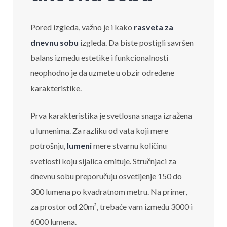
Pored izgleda, važno je i kako
rasveta za
dnevnu sobu
izgleda. Da biste postigli savršen
balans između estetike i funkcionalnosti
neophodno je da uzmete u obzir određene
karakteristike.
Prva karakteristika je svetlosna snaga izražena
u lumenima. Za razliku od vata koji mere
potrošnju,
lumeni
mere stvarnu količinu
svetlosti koju sijalica emituje. Stručnjaci za
dnevnu sobu preporučuju osvetljenje 150 do
300 lumena po kvadratnom metru. Na primer,
za prostor od 20m², trebaće vam između 3000 i
6000 lumena.