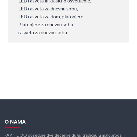
LED rasveta ili klasično osvetljenje
,
LED rasveta za dnevnu sobu
,
LED rasveta za dom
,
plafonjere
,
Plafonjere za dnevnu sobu
,
rasveta za dnevnu sobu
O NAMA
FAKT DOO poseduje dve decenije dugu tradiciju u maloprodaji i