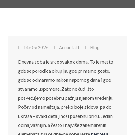
14/05/2026
Adminfakt
Blog
Dnevna soba je srce svakog doma. To je mesto
gde se porodica okuplja, gde primamo goste,
gde se odmaramo nakon napornog dana i gde
stvaramo uspomene. Zato ne čudi što
posvećujemo posebnu pažnju njenom uređenju.
Počev od nameštaja, preko boje zidova, pa do
ukrasa – svaki detalj nosi posebnu priču. Jedan
od najvažnijih, a često i najviše zanemarenih
elemenata svake dnevne sobe jeste
rasveta
.