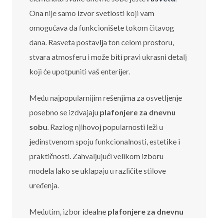
Ona nije samo izvor svetlosti koji vam
omogućava da funkcionišete tokom čitavog
dana. Rasveta postavlja ton celom prostoru,
stvara atmosferu i može biti pravi ukrasni detalj
koji će upotpuniti vaš enterijer.
Među najpopularnijim rešenjima za osvetljenje
posebno se izdvajaju
plafonjere za dnevnu
sobu
. Razlog njihovoj popularnosti leži u
jedinstvenom spoju funkcionalnosti, estetike i
praktičnosti. Zahvaljujući velikom izboru
modela lako se uklapaju u različite stilove
uređenja.
Međutim, izbor idealne
plafonjere za dnevnu