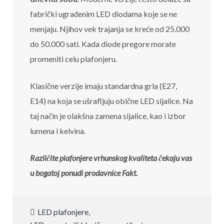
fabrički ugrađenim LED diodama koje se ne
menjaju. Njihov vek trajanja se kreće od 25.000
do 50.000 sati. Kada diode pregore morate
promeniti celu plafonjeru.
Klasične verzije imaju standardna grla (E27,
E14) na koja se ušrafljuju obične LED sijalice. Na
taj način je olakšna zamena sijalice, kao i izbor
lumena i kelvina.
Različite plafonjere vrhunskog kvaliteta čekaju vas
u bogatoj ponudi prodavnice Fakt.
LED plafonjere
,