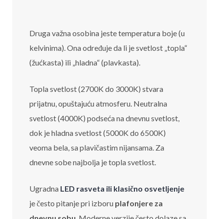
Druga važna osobina jeste temperatura boje (u
kelvinima). Ona određuje da li je svetlost „topla“
(žućkasta) ili „hladna“ (plavkasta).
Topla svetlost (2700K do 3000K) stvara
prijatnu, opuštajuću atmosferu. Neutralna
svetlost (4000K) podseća na dnevnu svetlost,
dok je hladna svetlost (5000K do 6500K)
veoma bela, sa plavičastim nijansama. Za
dnevne sobe najbolja je topla svetlost.
Ugradna
LED rasveta ili klasično osvetljenje
je često pitanje pri izboru
plafonjere za
dnevnu sobu
. Moderne verzije često dolaze sa