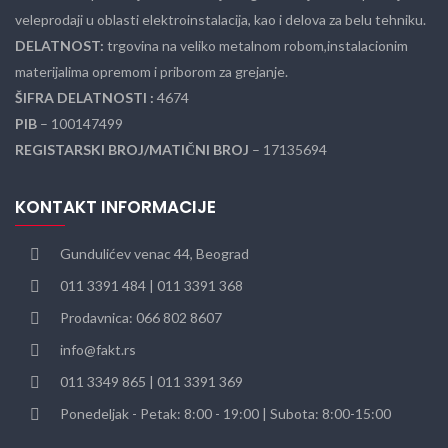
veleprodaji u oblasti elektroinstalacija, kao i delova za belu tehniku.
DELATNOST:
trgovina na veliko metalnom robom,instalacionim
materijalima opremom i priborom za grejanje.
ŠIFRA DELATNOSTI :
4674
PIB
– 100147499
REGISTARSKI BROJ/MATIČNI BROJ
– 17135694
KONTAKT INFORMACIJE
Gundulićev venac 44, Beograd
011 3391 484 | 011 3391 368
Prodavnica: 066 802 8607
info@fakt.rs
011 3349 865 | 011 3391 369
Ponedeljak - Petak: 8:00 - 19:00 | Subota: 8:00-15:00