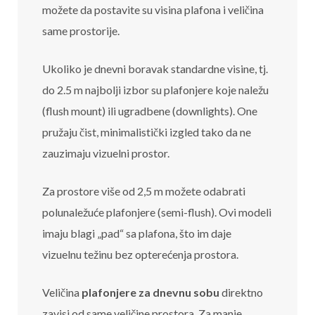
možete da postavite su visina plafona i veličina
same prostorije.
Ukoliko je dnevni boravak standardne visine, tj.
do 2.5 m najbolji izbor su plafonjere koje naležu
(flush mount) ili ugradbene (downlights). One
pružaju čist, minimalistički izgled tako da ne
zauzimaju vizuelni prostor.
Za prostore više od 2,5 m možete odabrati
polunaležuće plafonjere (semi-flush). Ovi modeli
imaju blagi „pad“ sa plafona, što im daje
vizuelnu težinu bez opterećenja prostora.
Veličina
plafonjere za dnevnu sobu
direktno
zavisi od same veličine prostora. Za manje