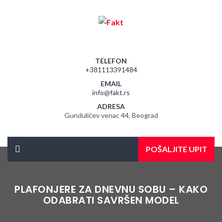
TELEFON
+381113391484
EMAIL
info@fakt.rs
ADRESA
Gundulićev venac 44, Beograd
POŠALJITE UPIT
PLAFONJERE ZA DNEVNU SOBU – KAKO
ODABRATI SAVRŠEN MODEL