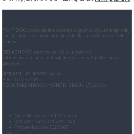
O NAMA
FAKT DOO poseduje dve decenije dugu tradiciju u maloprodaji
i veleprodaji u oblasti elektroinstalacija, kao i delova za belu
tehniku.
DELATNOST:
trgovina na veliko metalnom
robom,instalacionim materijalima opremom i priborom za
grejanje.
ŠIFRA DELATNOSTI :
4674
PIB
– 100147499
REGISTARSKI BROJ/MATIČNI BROJ
– 17135694
Kontakt informacije
Gundulićev venac 44, Beograd
011 3391 484 | 011 3391 368
Prodavnica: 066 802 8607
info@fakt.rs