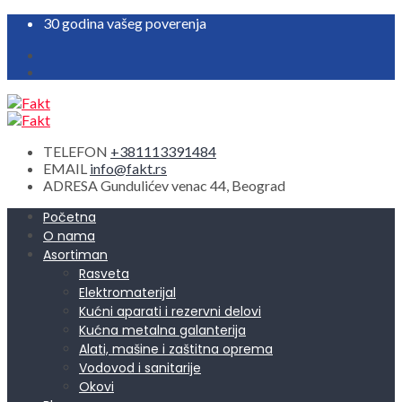
30 godina vašeg poverenja
TELEFON
+381113391484
EMAIL
info@fakt.rs
ADRESA
Gundulićev venac 44, Beograd
Početna
O nama
Asortiman
Rasveta
Elektromaterijal
Kućni aparati i rezervni delovi
Kućna metalna galanterija
Alati, mašine i zaštitna oprema
Vodovod i sanitarije
Okovi