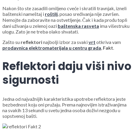
Nakon što ste zasadili omiljeno cveće i skratili travnjak, izneli
baštenski nameštaj i
roštilj
, posao sređivanja nije završen.
Nemojte da zaboravite na ostvetljenje. Čak i kada prođu topli
dani uživanja u zelenoj oazi
baštenska rasveta
ima višestruku
ulogu. Zato je ne treba olako shvatati.
Zašto su
reflektori
najbolji izbor za svaki
vrt
otkriva vam
prodavnica elektromaterijala u centru grada
,
Fakt
.
Reflektori daju viši nivo
sigurnosti
Jedna od najvažnijih karakteristika upotrebe reflektora jeste
bezbednost koju oni pružaju. Prema najnovijim istraživanjima
na svakih 13 sekundi u svetu jedna osoba doživi nezgodu u
sopstvenoj bašti.