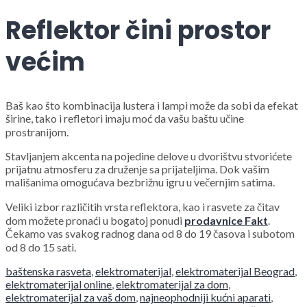
Reflektor čini prostor
većim
Baš kao što kombinacija lustera i lampi može da sobi da efekat
širine, tako i refletori imaju moć da vašu baštu učine
prostranijom.
Stavljanjem akcenta na pojedine delove u dvorištvu stvorićete
prijatnu atmosferu za druženje sa prijateljima. Dok vašim
mališanima omogućava bezbrižnu igru u večernjim satima.
Veliki izbor različitih vrsta reflektora, kao i rasvete za čitav
dom možete pronaći u bogatoj ponudi
prodavnice Fakt
.
Čekamo vas svakog radnog dana od 8 do 19 časova i subotom
od 8 do 15 sati.
baštenska rasveta
,
elektromaterijal
,
elektromaterijal Beograd
,
elektromaterijal online
,
elektromaterijal za dom
,
elektromaterijal za vaš dom
,
najneophodniji kućni aparati
,