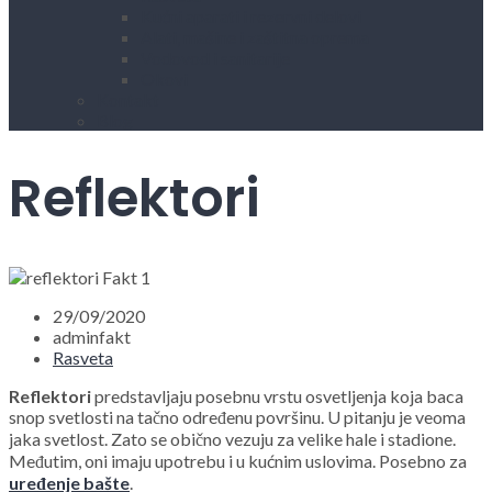
Kućni aparati i rezervni delovi
Alati, mašine i zaštitna oprema
Vodovod i sanitarije
Okovi
Kontakt
Blog
Reflektori
29/09/2020
adminfakt
Rasveta
Reflektori
predstavljaju posebnu vrstu osvetljenja koja baca
snop svetlosti na tačno određenu površinu. U pitanju je veoma
jaka svetlost. Zato se obično vezuju za velike hale i stadione.
Međutim, oni imaju upotrebu i u kućnim uslovima. Posebno za
uređenje bašte
.