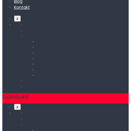
Blog
Kontakt
x
Početna
O nama
Asortiman
Rasveta
Elektromaterijal
Kućni aparati i rezervni delovi
Kućna metalna galanterija
Alati, mašine i zaštitna oprema
Vodovod i sanitarije
Okovi
Blog
Kontakt
Pošaljite upit
x
Početna
O nama
Asortiman
Rasveta