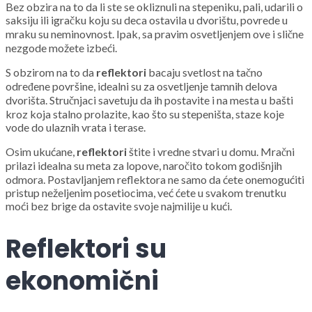
Bez obzira na to da li ste se okliznuli na stepeniku, pali, udarili o
saksiju ili igračku koju su deca ostavila u dvorištu, povrede u
mraku su neminovnost. Ipak, sa pravim osvetljenjem ove i slične
nezgode možete izbeći.
S obzirom na to da
reflektori
bacaju svetlost na tačno
određene površine, idealni su za osvetljenje tamnih delova
dvorišta. Stručnjaci savetuju da ih postavite i na mesta u bašti
kroz koja stalno prolazite, kao što su stepeništa, staze koje
vode do ulaznih vrata i terase.
Osim ukućane,
reflektori
štite i vredne stvari u domu. Mračni
prilazi idealna su meta za lopove, naročito tokom godišnjih
odmora. Postavljanjem reflektora ne samo da ćete onemogućiti
pristup neželjenim posetiocima, već ćete u svakom trenutku
moći bez brige da ostavite svoje najmilije u kući.
Reflektori su
ekonomični