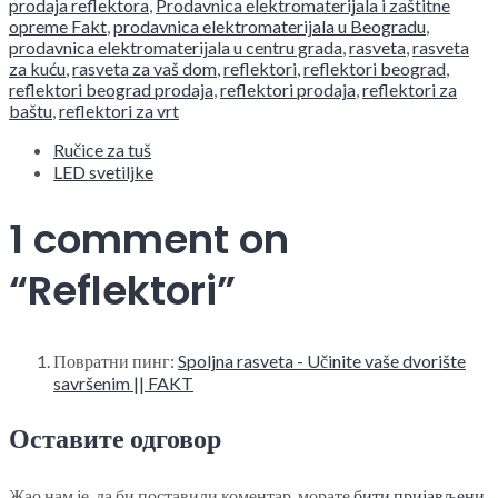
prodaja reflektora
,
Prodavnica elektromaterijala i zaštitne
opreme Fakt
,
prodavnica elektromaterijala u Beogradu
,
prodavnica elektromaterijala u centru grada
,
rasveta
,
rasveta
za kuću
,
rasveta za vaš dom
,
reflektori
,
reflektori beograd
,
reflektori beograd prodaja
,
reflektori prodaja
,
reflektori za
baštu
,
reflektori za vrt
Ručice za tuš
LED svetiljke
1 comment on
“
Reflektori
”
Повратни пинг:
Spoljna rasveta - Učinite vaše dvorište
savršenim || FAKT
Оставите одговор
Жао нам је, да би поставили коментар, морате
бити пријављени
.