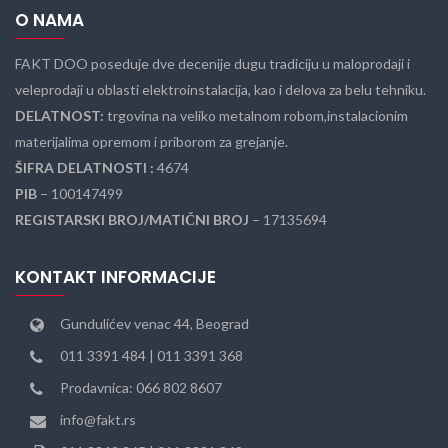
O NAMA
FAKT DOO poseduje dve decenije dugu tradiciju u maloprodaji i
veleprodaji u oblasti elektroinstalacija, kao i delova za belu tehniku.
DELATNOST:
trgovina na veliko metalnom robom,instalacionim
materijalima opremom i priborom za grejanje.
ŠIFRA DELATNOSTI :
4674
PIB
– 100147499
REGISTARSKI BROJ/MATIČNI BROJ
– 17135694
KONTAKT INFORMACIJE
Gundulićev venac 44, Beograd
011 3391 484 | 011 3391 368
Prodavnica: 066 802 8607
info@fakt.rs