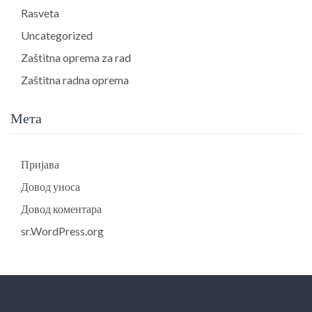
Rasveta
Uncategorized
Zaštitna oprema za rad
Zaštitna radna oprema
Мета
Пријава
Довод уноса
Довод коментара
sr.WordPress.org