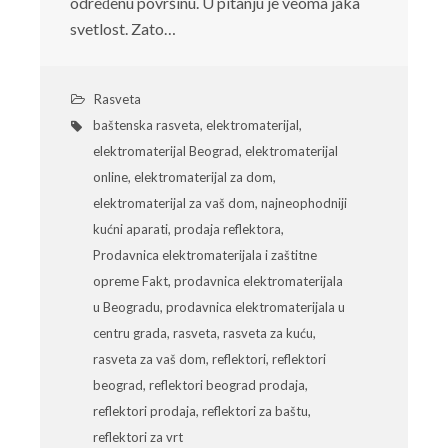
određenu površinu. U pitanju je veoma jaka
svetlost. Zato…
Rasveta
baštenska rasveta
,
elektromaterijal
,
elektromaterijal Beograd
,
elektromaterijal
online
,
elektromaterijal za dom
,
elektromaterijal za vaš dom
,
najneophodniji
kućni aparati
,
prodaja reflektora
,
Prodavnica elektromaterijala i zaštitne
opreme Fakt
,
prodavnica elektromaterijala
u Beogradu
,
prodavnica elektromaterijala u
centru grada
,
rasveta
,
rasveta za kuću
,
rasveta za vaš dom
,
reflektori
,
reflektori
beograd
,
reflektori beograd prodaja
,
reflektori prodaja
,
reflektori za baštu
,
reflektori za vrt