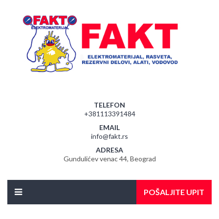
TELEFON
+381113391484
EMAIL
info@fakt.rs
ADRESA
Gundulićev venac 44, Beograd
POŠALJITE UPIT