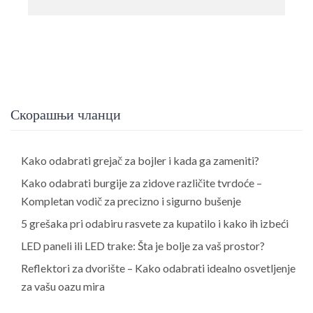
Скорашњи чланци
Kako odabrati grejač za bojler i kada ga zameniti?
Kako odabrati burgije za zidove različite tvrdoće –
Kompletan vodič za precizno i sigurno bušenje
5 grešaka pri odabiru rasvete za kupatilo i kako ih izbeći
LED paneli ili LED trake: Šta je bolje za vaš prostor?
Reflektori za dvorište – Kako odabrati idealno osvetljenje
za vašu oazu mira