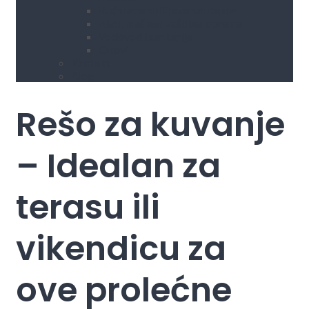
Kućni aparati i rezervni delovi
Alati, mašine i zaštitna oprema
Vodovod i sanitarije
Okovi
Kontakt
Blog
Rešo za kuvanje
– Idealan za
terasu ili
vikendicu za
ove prolećne