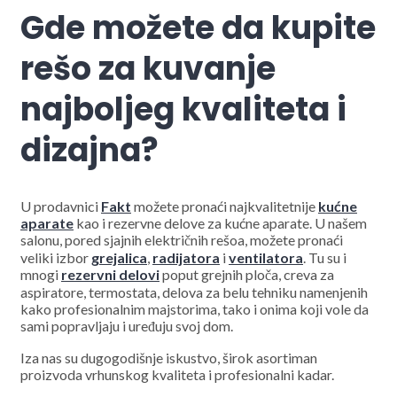
Gde možete da kupite
rešo za kuvanje
najboljeg kvaliteta i
dizajna?
U prodavnici
Fakt
možete pronaći najkvalitetnije
kućne
aparate
kao i rezervne delove za kućne aparate. U našem
salonu, pored sjajnih električnih rešoa, možete pronaći
veliki izbor
grejalica
,
radijatora
i
ventilatora
. Tu su i
mnogi
rezervni delovi
poput grejnih ploča, creva za
aspiratore, termostata, delova za belu tehniku namenjenih
kako profesionalnim majstorima, tako i onima koji vole da
sami popravljaju i uređuju svoj dom.
Iza nas su dugogodišnje iskustvo, širok asortiman
proizvoda vrhunskog kvaliteta i profesionalni kadar.