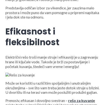
Predstavlja odličan izbor za vikendice, jer zauzima malo
prostora i može puno da vam pomogne u pripremi napitaka
i jela dok ste na odmoru.
Efikasnost i
fleksibilnost
Električni rešo troši manje struje i efikasniji je u zagrevanju
hrane ili ključale vode. Takođe je brži za postavljanje i
početak kuvanja, štedeći vam vreme i energiju!
Može se koristiti u različitim spoljašnjim i unutrašnjim
okruženjima – sve što vam treba jeste dotok struje u blizini.
U dvorištu ili na terasi vam može poslužiti produžni gajtan.
Prenosiv, efikasan i dovoljno svestran –
rešo za kuvanje
zaista treba svima! Olakšajte sebi boravak na otvorenom.