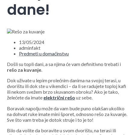
dane!
13/05/2024
adminfakt
Predmeti u domaćinstvu
Došli su topli dani, a sa njima će vam definitivno trebati i
rešo za kuvanje
.
Dok uživate u lepim prolećnim danima na svojoj terasi, u
dvorištu ili dok ste u vikendici – da li se radujete toploj kafi
ili nekom svežem brzo skuvanom obroku? Ako je tako,
želećete da imate
električni rešo
uz sebe.
Boravak napolju može da vam bude puno olakšan ukoliko
na dohvat ruke imate mini šporet, odnosno rešo za kuvanje.
Sve što vam treba je dotok struje i to je to!
Bilo da volite da boravite u svom dvorištu, na terasi ili