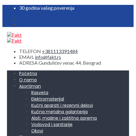
30 godina vašeg poverenja
TELEFON
+381113391484
EMAIL
info@fakt.rs
ADRESA
Gundulićev venac 44, Beograd
Početna
O nama
Asortiman
Rasveta
Elektromaterijal
Kućni aparati i rezervni delovi
Kućna metalna galanterija
Alati, mašine i zaštitna oprema
Vodovod i sanitarije
Okovi