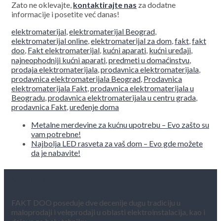
Zato ne oklevajte,
kontaktirajte nas
za dodatne
informacije i posetite već danas!
elektromaterijal
,
elektromaterijal Beograd
,
elektromaterijal online
,
elektromaterijal za dom
,
fakt
,
fakt
doo
,
Fakt elektromaterijal
,
kućni aparati
,
kućni uređaji
,
najneophodniji kućni aparati
,
predmeti u domaćinstvu
,
prodaja elektromaterijala
,
prodavnica elektromaterijala
,
prodavnica elektromaterijala Beograd
,
Prodavnica
elektromaterijala Fakt
,
prodavnica elektromaterijala u
Beogradu
,
prodavnica elektromaterijala u centru grada
,
prodavnica Fakt
,
uređenje doma
Metalne merdevine za kućnu upotrebu – Evo zašto su
vam potrebne!
Najbolja LED rasveta za vaš dom – Evo gde možete
da je nabavite!
O NAMA
FAKT DOO poseduje dve decenije dugu tradiciju u
maloprodaji i veleprodaji u oblasti elektroinstalacija, kao i