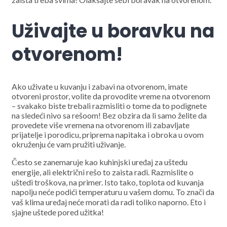
Uživajte u boravku na
otvorenom!
Ako uživate u kuvanju i zabavi na otvorenom, imate
otvoreni prostor, volite da provodite vreme na otvorenom
– svakako biste trebali razmisliti o tome da to podignete
na sledeći nivo sa rešoom! Bez obzira da li samo želite da
provedete više vremena na otvorenom ili zabavljate
prijatelje i porodicu, priprema napitaka i obroka u ovom
okruženju će vam pružiti uživanje.
Često se zanemaruje kao kuhinjski uređaj za uštedu
energije, ali električni rešo to zaista radi. Razmislite o
uštedi troškova, na primer. Isto tako, toplota od kuvanja
napolju neće podići temperaturu u vašem domu. To znači da
vaš klima uređaj neće morati da radi toliko naporno. Eto i
sjajne uštede pored užitka!