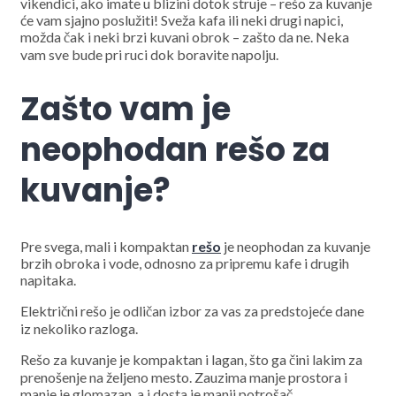
vikendici, ako imate u blizini dotok struje – rešo za kuvanje
će vam sjajno poslužiti! Sveža kafa ili neki drugi napici,
možda čak i neki brzi kuvani obrok – zašto da ne. Neka
vam sve bude pri ruci dok boravite napolju.
Zašto vam je
neophodan rešo za
kuvanje?
Pre svega, mali i kompaktan
rešo
je neophodan za kuvanje
brzih obroka i vode, odnosno za pripremu kafe i drugih
napitaka.
Električni rešo je odličan izbor za vas za predstojeće dane
iz nekoliko razloga.
Rešo za kuvanje je kompaktan i lagan, što ga čini lakim za
prenošenje na željeno mesto. Zauzima manje prostora i
manje je glomazan, a i dosta je manji potrošač.