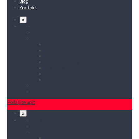
Blog
Kontakt
x
Početna
O nama
Asortiman
Rasveta
Elektromaterijal
Kućni aparati i rezervni delovi
Kućna metalna galanterija
Alati, mašine i zaštitna oprema
Vodovod i sanitarije
Okovi
Blog
Kontakt
Pošaljite upit
x
Početna
O nama
Asortiman
Rasveta