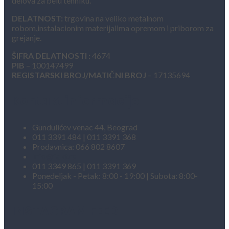
delova za belu tehniku.
DELATNOST:
trgovina na veliko metalnom
robom,instalacionim materijalima opremom i priborom za
grejanje.
ŠIFRA DELATNOSTI :
4674
PIB
– 100147499
REGISTARSKI BROJ/MATIČNI BROJ
– 17135694
Kontakt informacije
Gundulićev venac 44, Beograd
011 3391 484 | 011 3391 368
Prodavnica: 066 802 8607
info@fakt.rs
011 3349 865 | 011 3391 369
Ponedeljak - Petak: 8:00 - 19:00 | Subota: 8:00-
15:00
INSTAGRAM FEED