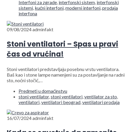
Interfoni za zgrade
,
interfonski sistem
,
interfonski
sistemi
,
kućni interfoni
,
moderni interfoni
,
prodaja
interfona
09/08/2024
adminfakt
Stoni ventilatori – Spas u pravi
čas od vrućina!
Stoni ventilatori predstavljaju posebnu vrstu ventilatora.
Baš kao i stone lampe namenjeni su za postavljanje na radni
sto, noćni stočić,…
Predmeti u domaćinstvu
stoni ventilator
,
stoni ventilatori
,
ventilator za sto
,
ventilatori
,
ventilatori beograd
,
ventilatori prodaja
16/07/2024
adminfakt