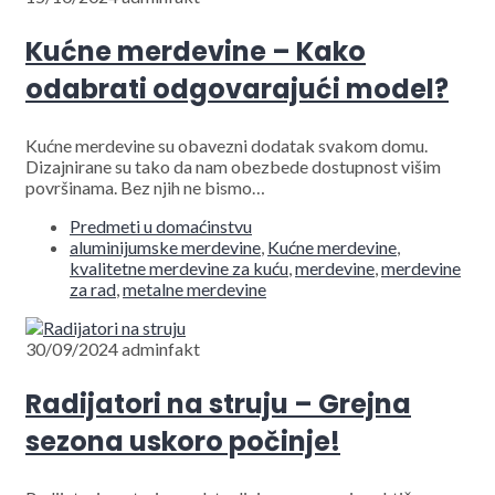
Kućne merdevine – Kako
odabrati odgovarajući model?
Kućne merdevine su obavezni dodatak svakom domu.
Dizajnirane su tako da nam obezbede dostupnost višim
površinama. Bez njih ne bismo…
Predmeti u domaćinstvu
aluminijumske merdevine
,
Kućne merdevine
,
kvalitetne merdevine za kuću
,
merdevine
,
merdevine
za rad
,
metalne merdevine
30/09/2024
adminfakt
Radijatori na struju – Grejna
sezona uskoro počinje!