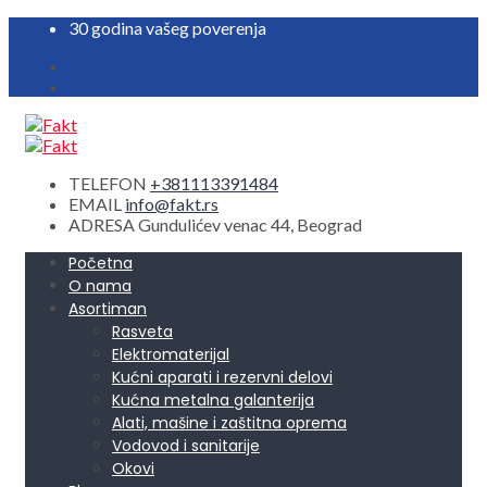
30 godina vašeg poverenja
TELEFON
+381113391484
EMAIL
info@fakt.rs
ADRESA
Gundulićev venac 44, Beograd
Početna
O nama
Asortiman
Rasveta
Elektromaterijal
Kućni aparati i rezervni delovi
Kućna metalna galanterija
Alati, mašine i zaštitna oprema
Vodovod i sanitarije
Okovi