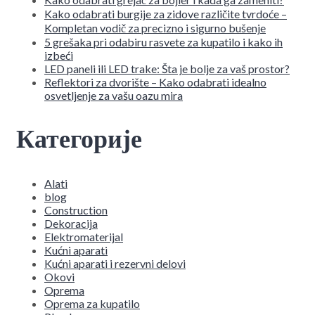
Kako odabrati burgije za zidove različite tvrdoće –
Kompletan vodič za precizno i sigurno bušenje
5 grešaka pri odabiru rasvete za kupatilo i kako ih
izbeći
LED paneli ili LED trake: Šta je bolje za vaš prostor?
Reflektori za dvorište – Kako odabrati idealno
osvetljenje za vašu oazu mira
Категорије
Alati
blog
Construction
Dekoracija
Elektromaterijal
Kućni aparati
Kućni aparati i rezervni delovi
Okovi
Oprema
Oprema za kupatilo