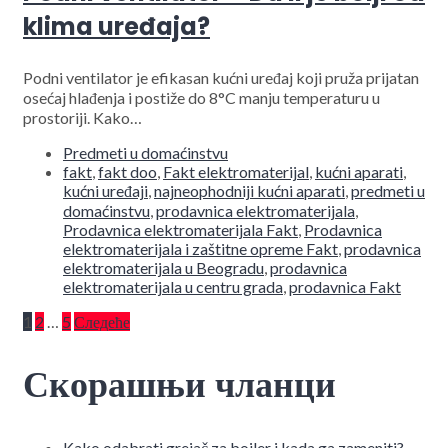
klima uređaja?
Podni ventilator je efikasan kućni uređaj koji pruža prijatan
osećaj hlađenja i postiže do 8°C manju temperaturu u
prostoriji. Kako…
Predmeti u domaćinstvu
fakt
,
fakt doo
,
Fakt elektromaterijal
,
kućni aparati
,
kućni uređaji
,
najneophodniji kućni aparati
,
predmeti u
domaćinstvu
,
prodavnica elektromaterijala
,
Prodavnica elektromaterijala Fakt
,
Prodavnica
elektromaterijala i zaštitne opreme Fakt
,
prodavnica
elektromaterijala u Beogradu
,
prodavnica
elektromaterijala u centru grada
,
prodavnica Fakt
Пагинација
1
2
…
5
Следеће
чланака
Скорашњи чланци
Kako odabrati grejač za bojler i kada ga zameniti?