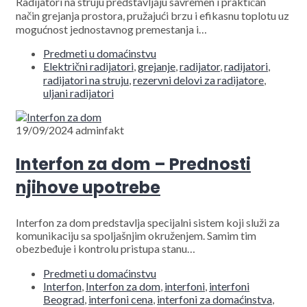
Radijatori na struju predstavljaju savremen i praktičan
način grejanja prostora, pružajući brzu i efikasnu toplotu uz
mogućnost jednostavnog premestanja i…
Predmeti u domaćinstvu
Električni radijatori
,
grejanje
,
radijator
,
radijatori
,
radijatori na struju
,
rezervni delovi za radijatore
,
uljani radijatori
19/09/2024
adminfakt
Interfon za dom – Prednosti
njihove upotrebe
Interfon za dom predstavlja specijalni sistem koji služi za
komunikaciju sa spoljašnjim okruženjem. Samim tim
obezbeđuje i kontrolu pristupa stanu…
Predmeti u domaćinstvu
Interfon
,
Interfon za dom
,
interfoni
,
interfoni
Beograd
,
interfoni cena
,
interfoni za domaćinstva
,