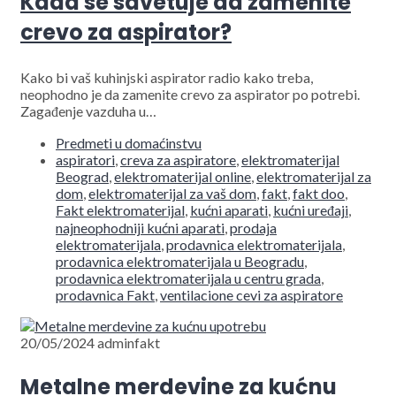
Kada se savetuje da zamenite
crevo za aspirator?
Kako bi vaš kuhinjski aspirator radio kako treba,
neophodno je da zamenite crevo za aspirator po potrebi.
Zagađenje vazduha u…
Predmeti u domaćinstvu
aspiratori
,
creva za aspiratore
,
elektromaterijal
Beograd
,
elektromaterijal online
,
elektromaterijal za
dom
,
elektromaterijal za vaš dom
,
fakt
,
fakt doo
,
Fakt elektromaterijal
,
kućni aparati
,
kućni uređaji
,
najneophodniji kućni aparati
,
prodaja
elektromaterijala
,
prodavnica elektromaterijala
,
prodavnica elektromaterijala u Beogradu
,
prodavnica elektromaterijala u centru grada
,
prodavnica Fakt
,
ventilacione cevi za aspiratore
20/05/2024
adminfakt
Metalne merdevine za kućnu