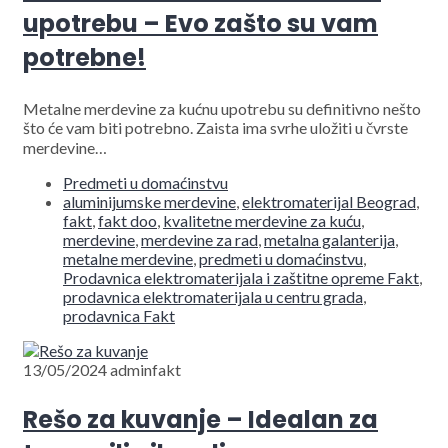
upotrebu – Evo zašto su vam
potrebne!
Metalne merdevine za kućnu upotrebu su definitivno nešto
što će vam biti potrebno. Zaista ima svrhe uložiti u čvrste
merdevine…
Predmeti u domaćinstvu
aluminijumske merdevine
,
elektromaterijal Beograd
,
fakt
,
fakt doo
,
kvalitetne merdevine za kuću
,
merdevine
,
merdevine za rad
,
metalna galanterija
,
metalne merdevine
,
predmeti u domaćinstvu
,
Prodavnica elektromaterijala i zaštitne opreme Fakt
,
prodavnica elektromaterijala u centru grada
,
prodavnica Fakt
13/05/2024
adminfakt
Rešo za kuvanje – Idealan za