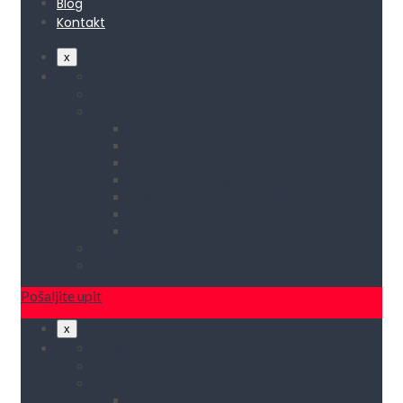
Blog
Kontakt
x
Početna
O nama
Asortiman
Rasveta
Elektromaterijal
Kućni aparati i rezervni delovi
Kućna metalna galanterija
Alati, mašine i zaštitna oprema
Vodovod i sanitarije
Okovi
Blog
Kontakt
Pošaljite upit
x
Početna
O nama
Asortiman
Rasveta