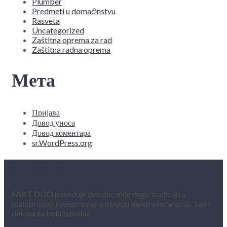
Plumber
Predmeti u domaćinstvu
Rasveta
Uncategorized
Zaštitna oprema za rad
Zaštitna radna oprema
Мета
Пријава
Довод уноса
Довод коментара
sr.WordPress.org
O NAMA
FAKT DOO poseduje dve decenije dugu tradiciju u
maloprodaji i veleprodaji u oblasti elektroinstalacija, kao i
delova za belu tehniku.