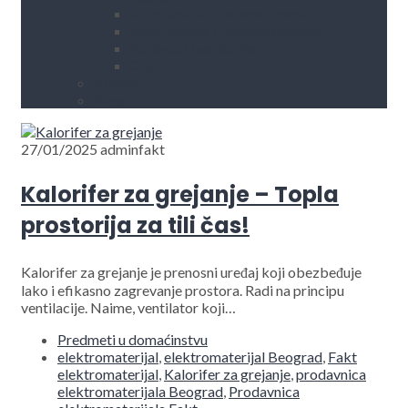
Kućni aparati i rezervni delovi
Alati, mašine i zaštitna oprema
Vodovod i sanitarije
Okovi
Kontakt
Blog
27/01/2025
adminfakt
Kalorifer za grejanje – Topla
prostorija za tili čas!
Kalorifer za grejanje je prenosni uređaj koji obezbeđuje
lako i efikasno zagrevanje prostora. Radi na principu
ventilacije. Naime, ventilator koji…
Predmeti u domaćinstvu
elektromaterijal
,
elektromaterijal Beograd
,
Fakt
elektromaterijal
,
Kalorifer za grejanje
,
prodavnica
elektromaterijala Beograd
,
Prodavnica