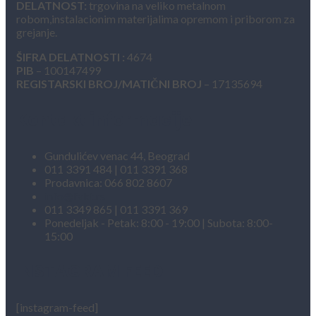
DELATNOST:
trgovina na veliko metalnom
robom,instalacionim materijalima opremom i priborom za
grejanje.
ŠIFRA DELATNOSTI :
4674
PIB
– 100147499
REGISTARSKI BROJ/MATIČNI BROJ
– 17135694
Kontakt informacije
Gundulićev venac 44, Beograd
011 3391 484 | 011 3391 368
Prodavnica: 066 802 8607
info@fakt.rs
011 3349 865 | 011 3391 369
Ponedeljak - Petak: 8:00 - 19:00 | Subota: 8:00-
15:00
INSTAGRAM FEED
[instagram-feed]