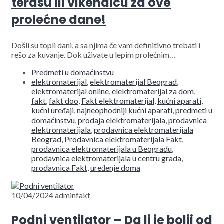
terasu ili vikendicu za ove
prolećne dane!
Došli su topli dani, a sa njima će vam definitivno trebati i
rešo za kuvanje. Dok uživate u lepim prolećnim…
Predmeti u domaćinstvu
elektromaterijal
,
elektromaterijal Beograd
,
elektromaterijal online
,
elektromaterijal za dom
,
fakt
,
fakt doo
,
Fakt elektromaterijal
,
kućni aparati
,
kućni uređaji
,
najneophodniji kućni aparati
,
predmeti u
domaćinstvu
,
prodaja elektromaterijala
,
prodavnica
elektromaterijala
,
prodavnica elektromaterijala
Beograd
,
Prodavnica elektromaterijala Fakt
,
prodavnica elektromaterijala u Beogradu
,
prodavnica elektromaterijala u centru grada
,
prodavnica Fakt
,
uređenje doma
10/04/2024
adminfakt
Podni ventilator – Da li je bolji od