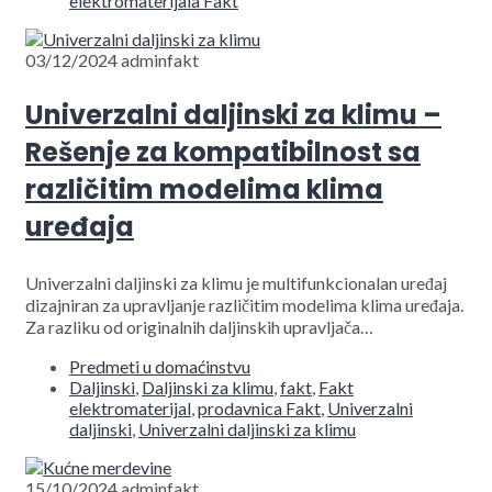
elektromaterijala Fakt
03/12/2024
adminfakt
Univerzalni daljinski za klimu –
Rešenje za kompatibilnost sa
različitim modelima klima
uređaja
Univerzalni daljinski za klimu je multifunkcionalan uređaj
dizajniran za upravljanje različitim modelima klima uređaja.
Za razliku od originalnih daljinskih upravljača…
Predmeti u domaćinstvu
Daljinski
,
Daljinski za klimu
,
fakt
,
Fakt
elektromaterijal
,
prodavnica Fakt
,
Univerzalni
daljinski
,
Univerzalni daljinski za klimu
15/10/2024
adminfakt