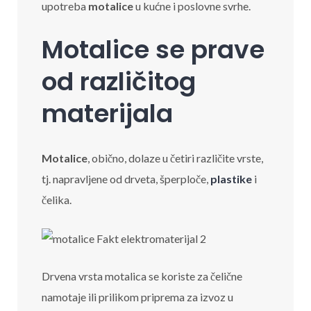
upotreba
motalice
u kućne i poslovne svrhe.
Motalice se prave
od različitog
materijala
Motalice
, obično, dolaze u četiri različite vrste,
tj. napravljene od drveta, šperploče,
plastike
i
čelika.
Drvena vrsta motalica se koriste za čelične
namotaje ili prilikom priprema za izvoz u