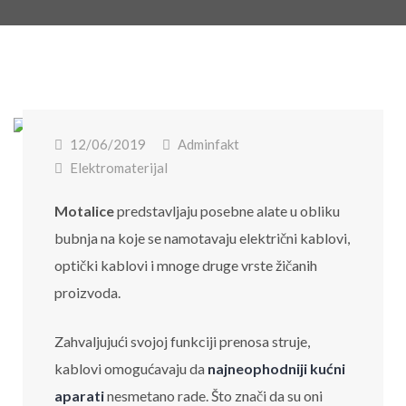
12/06/2019
Adminfakt
Elektromaterijal
Motalice
predstavljaju posebne alate u obliku
bubnja na koje se namotavaju električni kablovi,
optički kablovi i mnoge druge vrste žičanih
proizvoda.
Zahvaljujući svojoj funkciji prenosa struje,
kablovi omogućavaju da
najneophodniji kućni
aparati
nesmetano rade. Što znači da su oni