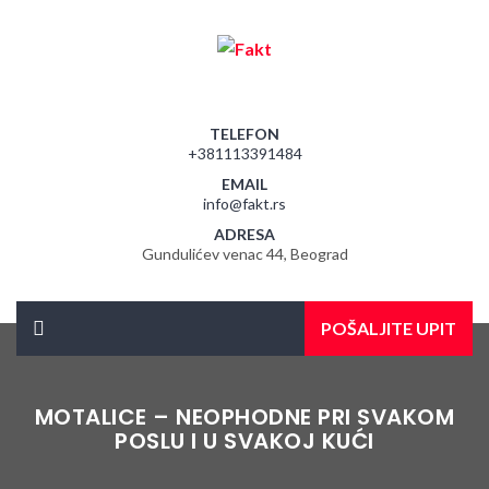
TELEFON
+381113391484
EMAIL
info@fakt.rs
ADRESA
Gundulićev venac 44, Beograd
POŠALJITE UPIT
MOTALICE – NEOPHODNE PRI SVAKOM
POSLU I U SVAKOJ KUĆI