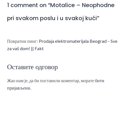
1 comment on “
Motalice – Neophodne
pri svakom poslu i u svakoj kući
”
Повратни пинг:
Prodaja elektromaterijala Beograd – Sve
za vaš dom! || Fakt
Оставите одговор
Жао нам је, да би поставили коментар, морате
бити
пријављени
.