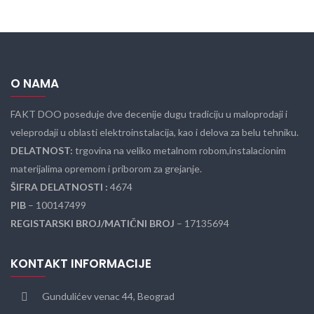
O NAMA
FAKT DOO poseduje dve decenije dugu tradiciju u maloprodaji i
veleprodaji u oblasti elektroinstalacija, kao i delova za belu tehniku.
DELATNOST:
trgovina na veliko metalnom robom,instalacionim
materijalima opremom i priborom za grejanje.
ŠIFRA DELATNOSTI :
4674
PIB
– 100147499
REGISTARSKI BROJ/MATIČNI BROJ
– 17135694
KONTAKT INFORMACIJE
Gundulićev venac 44, Beograd