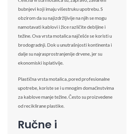
bubnjevi koji imaju višestruku upotrebu. S
obzirom da su najizdržljivije na njih se mogu
namotavati kablovi i žice različite debljine i
težine. Ova vrsta motalica najčešće se koristi u
brodogradnji. Dok u unutrašnjosti kontinenta i
dalje su najrasprostranjenije drvene, jer su
ekonomiski isplativije.
Plastična vrsta motalica, pored profesionalne
upotrebe, koriste se i u mnogim domaćinstvima
za kablove manje težine. Često su proizvedene
od reciklirane plastike.
Ručne i