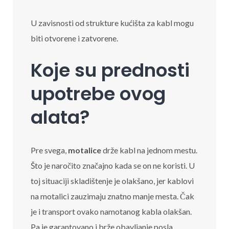
U zavisnosti od strukture kućišta za kabl mogu
biti otvorene i zatvorene.
Koje su prednosti
upotrebe ovog
alata?
Pre svega,
motalice
drže kabl na jednom mestu.
Što je naročito značajno kada se on ne koristi. U
toj situaciji skladištenje je olakšano, jer kablovi
na motalici zauzimaju znatno manje mesta. Čak
je i transport ovako namotanog kabla olakšan.
Pa je garantovano i brže obavljanje posla.