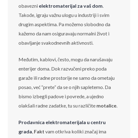
obavezni
elektromaterijal za vaš dom
.
Takođe, igraju važnu ulogu u industriji i svim
drugim aspektima. Pa možemo slobodno da
kažemo da nam osiguravaju normalni život i
obavljanje svakodnevnih aktivnosti.
Međutim, kablovi, često, mogu da narušavaju
enterijer doma. Dok razvučeni preko poda
garaže ili radne prostorije ne samo da ometaju
posao, već “prete” da se o njih sapletemo. Da
bismo izbegli padove i povrede, a ujedno
olakšali radne zadatke, tu su različite
motalice
.
Prodavnica elektromaterijala u centru
grada
,
Fakt
vam otkriva koliki značaj ima