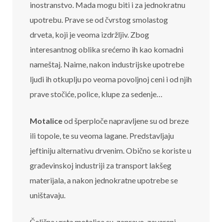
inostranstvo. Mada mogu biti i za jednokratnu
upotrebu. Prave se od čvrstog smolastog
drveta, koji je veoma izdržljiv. Zbog
interesantnog oblika srećemo ih kao komadni
nameštaj. Naime, nakon industrijske upotrebe
ljudi ih otkuplju po veoma povoljnoj ceni i od njih
prave stočiće, police, klupe za sedenje…
Motalice
od šperploče napravljene su od breze
ili topole, te su veoma lagane. Predstavljaju
jeftiniju alternativu drvenim. Obično se koriste u
građevinskoj industriji za transport lakšeg
materijala, a nakon jednokratne upotrebe se
uništavaju.
Čelična vrsta motalica su, zapravo, zavareni