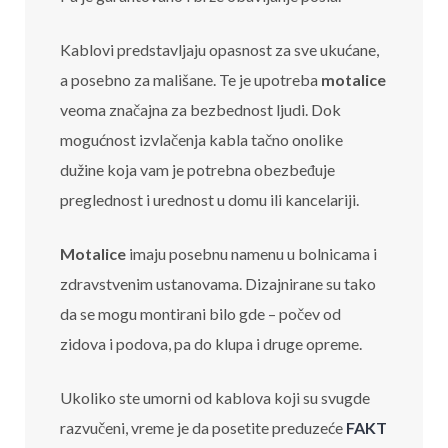
Kablovi predstavljaju opasnost za sve ukućane,
a posebno za mališane. Te je upotreba
motalice
veoma značajna za bezbednost ljudi. Dok
mogućnost izvlačenja kabla tačno onolike
dužine koja vam je potrebna obezbeđuje
preglednost i urednost u domu ili kancelariji.
Motalice
imaju posebnu namenu u bolnicama i
zdravstvenim ustanovama. Dizajnirane su tako
da se mogu montirani bilo gde – počev od
zidova i podova, pa do klupa i druge opreme.
Ukoliko ste umorni od kablova koji su svugde
razvučeni, vreme je da posetite preduzeće
FAKT