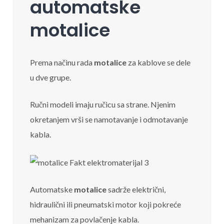
automatske
motalice
Prema načinu rada
motalice
za kablove se dele
u dve grupe.
Ručni modeli imaju ručicu sa strane. Njenim
okretanjem vrši se namotavanje i odmotavanje
kabla.
Automatske
motalice
sadrže električni,
hidraulični ili pneumatski motor koji pokreće
mehanizam za povlačenje kabla.