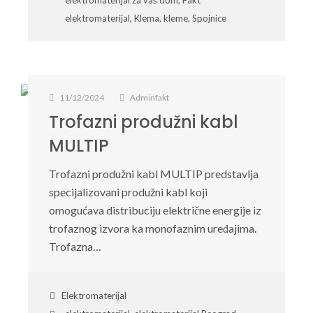
elektromaterijal
,
Klema
,
kleme
,
Spojnice
11/12/2024
Adminfakt
Trofazni produžni kabl
MULTIP
Trofazni produžni kabl MULTIP predstavlja
specijalizovani produžni kabl koji
omogućava distribuciju električne energije iz
trofaznog izvora ka monofaznim uređajima.
Trofazna…
Elektromaterijal