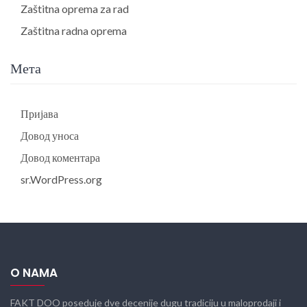
Zaštitna oprema za rad
Zaštitna radna oprema
Мета
Пријава
Довод уноса
Довод коментара
sr.WordPress.org
O NAMA
FAKT DOO poseduje dve decenije dugu tradiciju u maloprodaji i