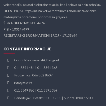
veleprodaji u oblasti elektroinstalacija, kao i delova za belu tehniku.
DELATNOST:
trgovina na veliko metalnom robom,instalacionim
materijalima opremom i priborom za grejanje.
ŠIFRA DELATNOSTI :
4674
PIB
– 100147499
REGISTARSKI BROJ/MATIČNI BROJ
– 17135694
KONTAKT INFORMACIJE
Gundulićev venac 44, Beograd
011 3391 484 | 011 3391 368
Prodavnica: 066 802 8607
info@fakt.rs
011 3349 865 | 011 3391 369
Ponedeljak - Petak: 8:00 - 19:00 | Subota: 8:00-15:00