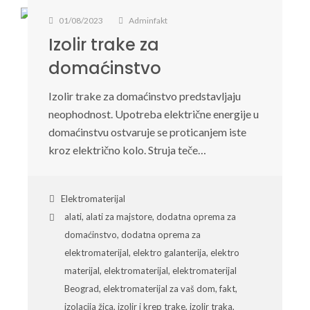
01/08/2023
Adminfakt
Izolir trake za
domaćinstvo
Izolir trake za domaćinstvo predstavljaju
neophodnost. Upotreba električne energije u
domaćinstvu ostvaruje se proticanjem iste
kroz električno kolo. Struja teče…
Elektromaterijal
alati
,
alati za majstore
,
dodatna oprema za
domaćinstvo
,
dodatna oprema za
elektromaterijal
,
elektro galanterija
,
elektro
materijal
,
elektromaterijal
,
elektromaterijal
Beograd
,
elektromaterijal za vaš dom
,
fakt
,
izolacija žica
,
izolir i krep trake
,
izolir traka
,