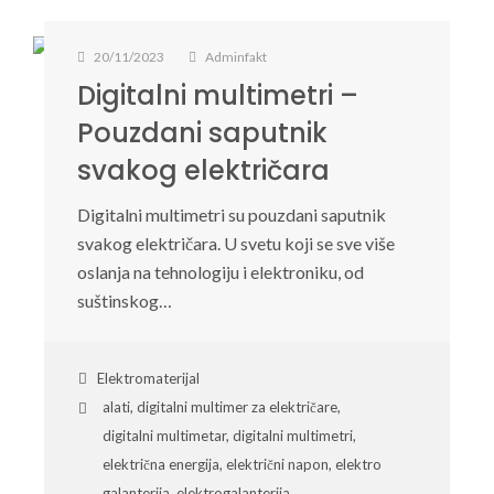
20/11/2023
Adminfakt
Digitalni multimetri –
Pouzdani saputnik
svakog električara
Digitalni multimetri su pouzdani saputnik
svakog električara. U svetu koji se sve više
oslanja na tehnologiju i elektroniku, od
suštinskog…
Elektromaterijal
alati
,
digitalni multimer za električare
,
digitalni multimetar
,
digitalni multimetri
,
električna energija
,
električni napon
,
elektro
galanterija
,
elektrogalanterija
,