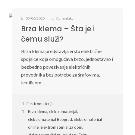
03/06/2025
Adminfakt
Brza klema – Šta je i
čemu služi?
Brza klema predstavlja vrstu električne
spojnice koja omogućava brzo, jednostavno i
bezbedno povezivanje električnih
provodnika bez potrebe za šrafovima,
lemilicom…
Elektromaterijal
Brza klema
,
elektromaterijal
,
elektromaterijal Beograd
,
elektromaterijal
online
,
elektromaterijal za dom
,
elektromaterijal za vaš dom
,
Fakt