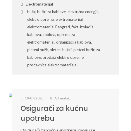
Elektromaterijal
bužir
,
bužiri za kablove
,
električna energija
,
elektro oprema
,
elektromaterijal
,
elektromaterijal Beograd
,
fakt
,
izolacija
kablova
,
kablovi
,
oprema za
elektromaterijal
,
organizacija kablova
,
pleteni bužir
,
pleteni bužiri
,
pleteni bužiri za
kablove
,
prodaja elektro opreme
,
prodavnica elektromaterijala
19/07/2023
Adminfakt
Osigurači za kućnu
upotrebu
Osigurači za kućnu upotrebu mogu se