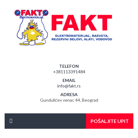
TELEFON
+381113391484
EMAIL
info@fakt.rs
ADRESA
Gundulićev venac 44, Beograd
POŠALJITE UPIT