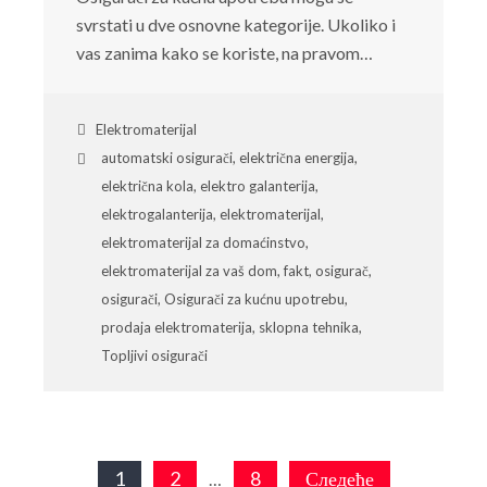
svrstati u dve osnovne kategorije. Ukoliko i
vas zanima kako se koriste, na pravom…
Elektromaterijal
automatski osigurači
,
električna energija
,
električna kola
,
elektro galanterija
,
elektrogalanterija
,
elektromaterijal
,
elektromaterijal za domaćinstvo
,
elektromaterijal za vaš dom
,
fakt
,
osigurač
,
osigurači
,
Osigurači za kućnu upotrebu
,
prodaja elektromaterija
,
sklopna tehnika
,
Topljivi osigurači
Пагинација
1
2
8
Следеће
…