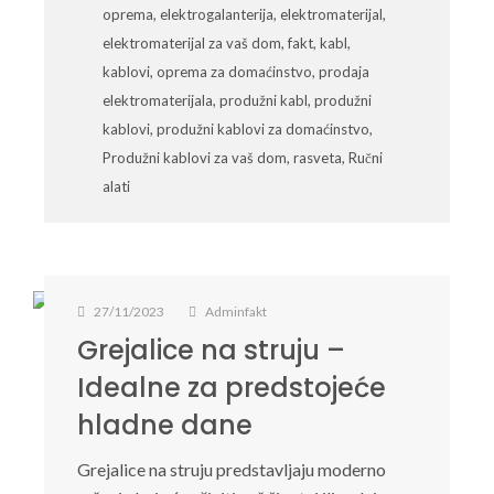
oprema
,
elektrogalanterija
,
elektromaterijal
,
elektromaterijal za vaš dom
,
fakt
,
kabl
,
kablovi
,
oprema za domaćinstvo
,
prodaja
elektromaterijala
,
produžni kabl
,
produžni
kablovi
,
produžni kablovi za domaćinstvo
,
Produžni kablovi za vaš dom
,
rasveta
,
Ručni
alati
27/11/2023
Adminfakt
Grejalice na struju –
Idealne za predstojeće
hladne dane
Grejalice na struju predstavljaju moderno