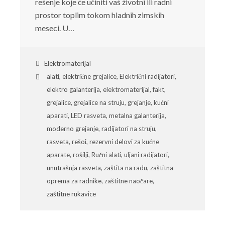
rešenje koje će učiniti vaš životni ili radni
prostor toplim tokom hladnih zimskih
meseci. U…
Elektromaterijal
alati
,
električne grejalice
,
Električni radijatori
,
elektro galanterija
,
elektromaterijal
,
fakt
,
grejalice
,
grejalice na struju
,
grejanje
,
kućni
aparati
,
LED rasveta
,
metalna galanterija
,
moderno grejanje
,
radijatori na struju
,
rasveta
,
rešoi
,
rezervni delovi za kućne
aparate
,
rošilji
,
Ručni alati
,
uljani radijatori
,
unutrašnja rasveta
,
zaštita na radu
,
zaštitna
oprema za radnike
,
zaštitne naočare
,
zaštitne rukavice