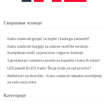
чланака
Скорашњи чланци
Kako odabrati grejač za bojler i kada ga zameniti?
Kako odabrati burgije za zidove različite tvrdoće –
Kompletan vodič za precizno i sigurno bušenje
5 grešaka pri odabiru rasvete za kupatilo i kako ih izbeći
LED paneli ili LED trake: Šta je bolje za vaš prostor?
Reflektori za dvorište – Kako odabrati idealno osvetljenje
za vašu oazu mira
Категорије