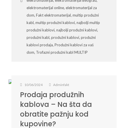
elektromaterijal
,
elektromaterijal Beograd
,
elektromaterijal online
,
elektromaterijal za
dom
,
Fakt elektromaterijal
,
multip produžni
kabl
,
multip produžni kablovi
,
najbolji multip
produžni kablovi
,
najbolji produžni kablovi
,
produžni kabl
,
produžni kablovi
,
produžni
kablovi prodaja
,
Produžni kablovi za vaš
dom
,
Trofazni produžni kabl MULTIP
10/06/2024
Adminfakt
Prodaja produžnih
kablova – Na šta da
obratite pažnju kod
kupovine?