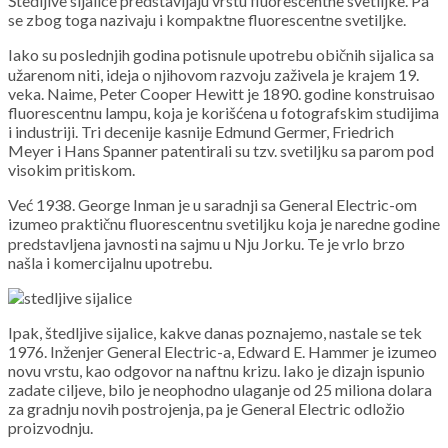
Štedljive sijalice predstavljaju vrstu fluorescentne svetiljke. Pa
se zbog toga nazivaju i kompaktne fluorescentne svetiljke.
Iako su poslednjih godina potisnule upotrebu običnih sijalica sa
užarenom niti, ideja o njihovom razvoju zaživela je krajem 19.
veka. Naime, Peter Cooper Hewitt je 1890. godine konstruisao
fluorescentnu lampu, koja je korišćena u fotografskim studijima
i industriji. Tri decenije kasnije Edmund Germer, Friedrich
Meyer i Hans Spanner patentirali su tzv. svetiljku sa parom pod
visokim pritiskom.
Već 1938. George Inman je u saradnji sa General Electric-om
izumeo praktičnu fluorescentnu svetiljku koja je naredne godine
predstavljena javnosti na sajmu u Nju Jorku. Te je vrlo brzo
našla i komercijalnu upotrebu.
Ipak, štedljive sijalice, kakve danas poznajemo, nastale se tek
1976. Inženjer General Electric-a, Edward E. Hammer je izumeo
novu vrstu, kao odgovor na naftnu krizu. Iako je dizajn ispunio
zadate ciljeve, bilo je neophodno ulaganje od 25 miliona dolara
za gradnju novih postrojenja, pa je General Electric odložio
proizvodnju.