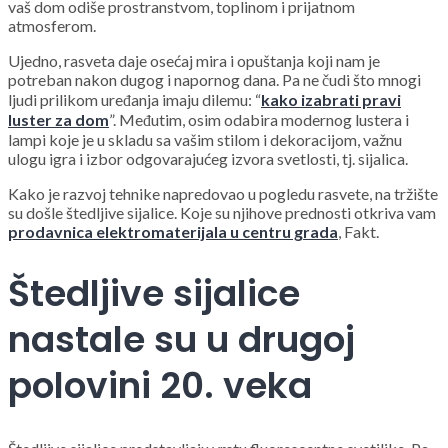
vaš dom odiše prostranstvom, toplinom i prijatnom
atmosferom.
Ujedno, rasveta daje osećaj mira i opuštanja koji nam je
potreban nakon dugog i napornog dana. Pa ne čudi što mnogi
ljudi prilikom uređanja imaju dilemu: “
kako izabrati pravi
luster za dom
”. Međutim, osim odabira modernog lustera i
lampi koje je u skladu sa vašim stilom i dekoracijom, važnu
ulogu igra i izbor odgovarajućeg izvora svetlosti, tj. sijalica.
Kako je razvoj tehnike napredovao u pogledu rasvete, na tržište
su došle štedljive sijalice. Koje su njihove prednosti otkriva vam
prodavnica elektromaterijala u centru grada
, Fakt.
Štedljive sijalice
nastale su u drugoj
polovini 20. veka