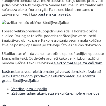
štedljivom domaćinstvo može da uštedi struju koliko proizvodi
jedan blok od 480 megavata. Samim tim, imali biste znatno niže
račune za električnu energiju. Pa su one idealne ne samo u
zatvorenom, već i kao
baštenska rasveta
.
I pored velikih prednosti, pojedini ljudi i dalja koriste obične
sijalice. Razlog za to leži u podatku da štedljive vrste u sebi
imaju živu u obliku pare. Kako je u pitanju veoma mala količina
žive, ne postoji opasnost po zdravlje. Što je i naučno dokazano.
Ukoliko ste rešili da zamenite obične sijalice štedljivim posetite
kompaniju Fakt. Ovde ćete pronaći kako veliki izbor različiti
modela i jačina, tako i celokupni
elektromaterijal za vaš dom
.
baštenska rasveta
,
elektromaterijal za vaš dom
,
kako izabrati
pravi luster za dom
,
prodavnica elektromaterijala u centru
grada
,
Štedljive sijalice
Ventilacija za kupatilo
Zaštitne radne rukavice za električare, molere i varioce