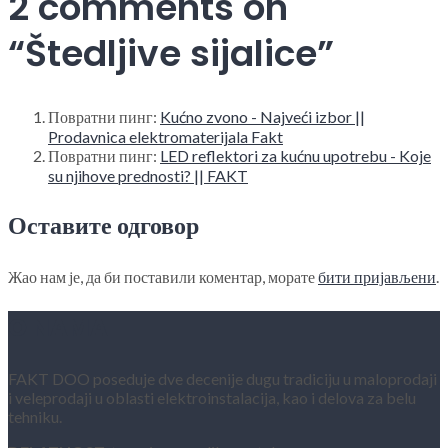
2 comments on
“
Štedljive sijalice
”
Повратни пинг:
Kućno zvono - Najveći izbor ||
Prodavnica elektromaterijala Fakt
Повратни пинг:
LED reflektori za kućnu upotrebu - Koje
su njihove prednosti? || FAKT
Оставите одговор
Жао нам је, да би поставили коментар, морате
бити пријављени
.
O NAMA
FAKT DOO poseduje dve decenije dugu tradiciju u maloprodaji
i veleprodaji u oblasti elektroinstalacija, kao i delova za belu
tehniku.