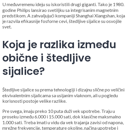
U međuvremenu ideju su iskoristili drugi giganti. Tako je 1980.
godine Philips lansirao svetiljku sa integrisanim magnetnim
predstikom. A zahvaljujući kompaniji Shanghai Xiangshan, koja
je razvila efikasnije fosforne cevi, štedljive sijalice su osvojile
svet.
Koja je razlika između
obične i štedljive
sijalice?
Štedljive sijalice su prema tehnologiji i dizajnu slične po veličini
ekvivalentnim sijalicama sa usijanim vlaknom, ali u pogledu
korisnosti postoje velike razlike.
Pre svega, imaju preko 10 puta duži vek upotrebe. Traju u
proseku između 6.000 i 15.000 sati, dok klasične maksmalno
1.000 sati. Treba imati u vidu da vek trajanja zavisi od napona,
mrežne frekvencije, temperature okoline, načina upotrebe i