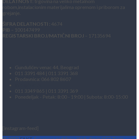
DELATNOST:
trgovina na veliko metalnom
robom,instalacionim materijalima opremom i priborom za
grejanje.
ŠIFRA DELATNOSTI :
4674
PIB
– 100147499
REGISTARSKI BROJ/MATIČNI BROJ
– 17135694
Kontakt informacije
Gundulićev venac 44, Beograd
011 3391 484 | 011 3391 368
Prodavnica: 066 802 8607
info@fakt.rs
011 3349 865 | 011 3391 369
Ponedeljak - Petak: 8:00 - 19:00 | Subota: 8:00-15:00
INSTAGRAM FEED
[instagram-feed]
© 2022
FAKT
. Sva prava zadržana. Web dizajn SEO Team.