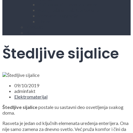
Kućni aparati i rezervni delovi
Alati, mašine i zaštitna oprema
Vodovod i sanitarije
Okovi
Kontakt
Blog
Štedljive sijalice
09/10/2019
adminfakt
Elektromaterijal
Štedljive sijalice
postale su sastavni deo osvetljenja svakog
doma.
Rasveta je jedan od ključnih elemenata uređenja enterijera. Ona
nije samo zamena za dnevno svetlo. Već pruža komfor i čini da