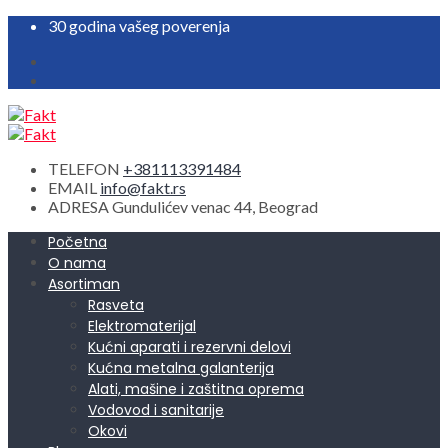
30 godina vašeg poverenja
TELEFON
+381113391484
EMAIL
info@fakt.rs
ADRESA
Gundulićev venac 44, Beograd
Početna
O nama
Asortiman
Rasveta
Elektromaterijal
Kućni aparati i rezervni delovi
Kućna metalna galanterija
Alati, mašine i zaštitna oprema
Vodovod i sanitarije
Okovi