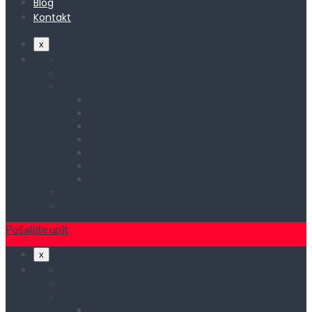
Blog
Kontakt
x
Početna
O nama
Asortiman
Rasveta
Elektromaterijal
Kućni aparati i rezervni delovi
Kućna metalna galanterija
Alati, mašine i zaštitna oprema
Vodovod i sanitarije
Okovi
Blog
Kontakt
Pošaljite upit
x
Početna
O nama
Asortiman
Rasveta