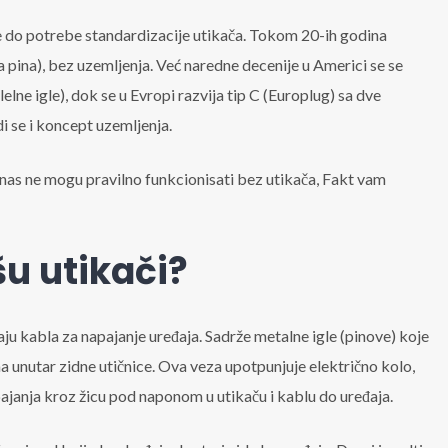
e do potrebe standardizacije utikača. Tokom 20-ih godina
va pina), bez uzemljenja. Već naredne decenije u Americi se se
elne igle), dok se u Evropi razvija tip C (Europlug) sa dve
 se i koncept uzemljenja.
nas ne mogu pravilno funkcionisati bez utikača, Fakt vam
u utikači?
ju kabla za napajanje uređaja. Sadrže metalne igle (pinove) koje
a unutar zidne utičnice. Ova veza upotpunjuje električno kolo,
pajanja kroz žicu pod naponom u utikaču i kablu do uređaja.