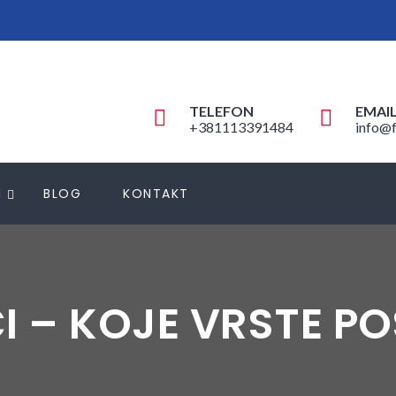
TELEFON
EMAI
+381113391484
info@f
N
BLOG
KONTAKT
I – KOJE VRSTE P