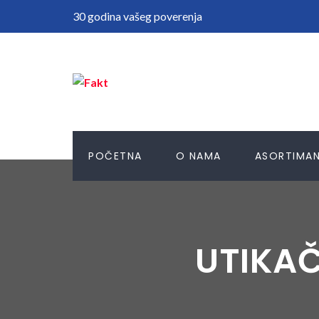
30 godina vašeg poverenja
POČETNA
O NAMA
ASORTIMA
UTIKAČ