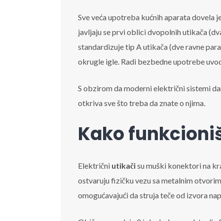
Sve veća upotreba kućnih aparata dovela j
javljaju se prvi oblici dvopolnih utikača (d
standardizuje tip A utikača (dve ravne paral
okrugle igle. Radi bezbedne upotrebe uvodi
S obzirom da moderni električni sistemi da
otkriva sve što treba da znate o njima.
Kako funkcioniš
Električni
utikači
su muški konektori na kra
ostvaruju fizičku vezu sa metalnim otvorim
omogućavajući da struja teče od izvora na