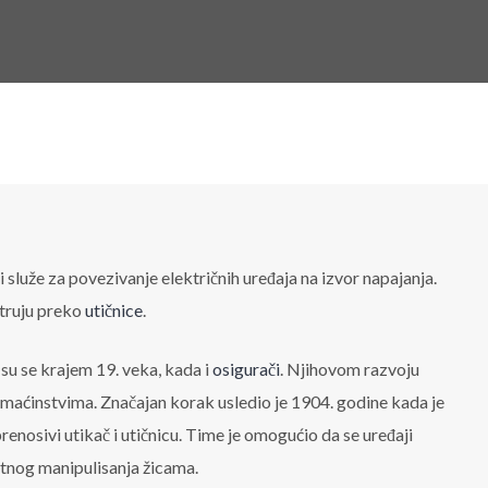
ji služe za povezivanje električnih uređaja na izvor napajanja.
truju preko
utičnice
.
 su se krajem 19. veka, kada i
osigurači
. Njihovom razvoju
domaćinstvima. Značajan korak usledio je 1904. godine kada je
enosivi utikač i utičnicu. Time je omogućio da se uređaji
ktnog manipulisanja žicama.