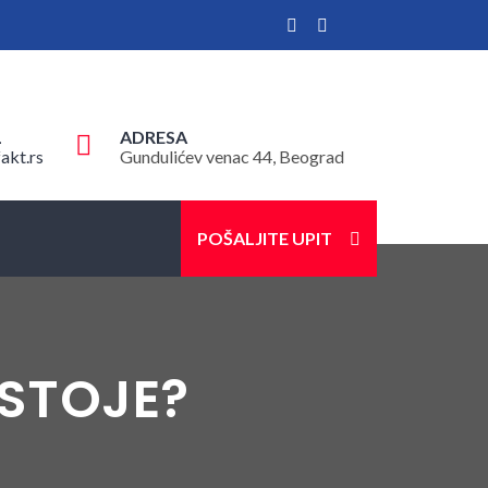
L
ADRESA
akt.rs
Gundulićev venac 44, Beograd
POŠALJITE UPIT
OSTOJE?