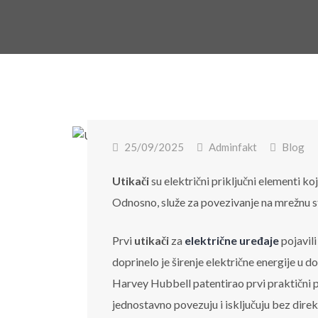
25/09/2025
Adminfakt
Blog
Utikači
su električni priključni elementi ko
Odnosno, služe za povezivanje na mrežnu s
Prvi
utikači
za
električne uređaje
pojavili
doprinelo je širenje električne energije u 
Harvey Hubbell patentirao prvi praktični pr
jednostavno povezuju i isključuju bez dire