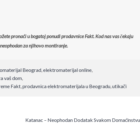
možete pronaći u bogatoj ponudi prodavnice Fakt. Kod nas vas čekaju
neophodan za njihovo montiranje.
romaterijal Beograd
,
elektromaterijal online
,
za vaš dom
,
preme Fakt
,
prodavnica elektromaterijala u Beogradu
,
utikači
Katanac – Neophodan Dodatak Svakom Domaćinstvu