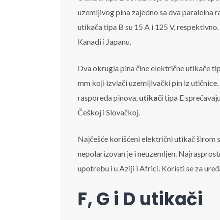
uzemljivog pina zajedno sa dva paralelna r
utikača tipa B su 15 A i 125 V, respektivno
Kanadi i Japanu.
Dva okrugla pina čine električne utikače tip
mm koji izvlači uzemljivački pin iz utičnic
rasporeda pinova,
utikači
tipa E sprečavaju 
Češkoj i Slovačkoj.
Najčešće korišćeni električni utikač širom 
nepolarizovan je i neuzemljen. Najrasprostra
upotrebu i u Aziji i Africi. Koristi se za ur
F, G i D utikači