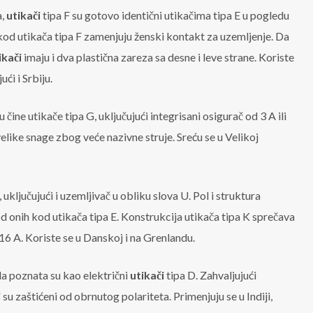
a,
utikači
tipa F su gotovo identični utikačima tipa E u pogledu
od utikača tipa F zamenjuju ženski kontakt za uzemljenje. Da
ikači
imaju i dva plastična zareza sa desne i leve strane. Koriste
ći i Srbiju.
ine utikače tipa G, uključujući integrisani osigurač od 3 A ili
velike snage zbog veće nazivne struje. Sreću se u Velikoj
ključujući i uzemljivač u obliku slova U. Pol i struktura
d onih kod utikača tipa E. Konstrukcija utikača tipa K sprečava
 16 A. Koriste se u Danskoj i na Grenlandu.
la poznata su kao električni
utikači
tipa D. Zahvaljujući
i
su zaštićeni od obrnutog polariteta. Primenjuju se u Indiji,