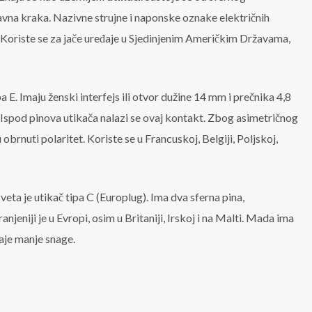
avna kraka. Nazivne strujne i naponske oznake električnih
. Koriste se za jače uređaje u Sjedinjenim Američkim Državama,
a E. Imaju ženski interfejs ili otvor dužine 14 mm i prečnika 4,8
e. Ispod pinova utikača nalazi se ovaj kontakt. Zbog asimetričnog
obrnuti polaritet. Koriste se u Francuskoj, Belgiji, Poljskoj,
sveta je utikač tipa C (Europlug). Ima dva sferna pina,
njeniji je u Evropi, osim u Britaniji, Irskoj i na Malti. Mada ima
eđaje manje snage.