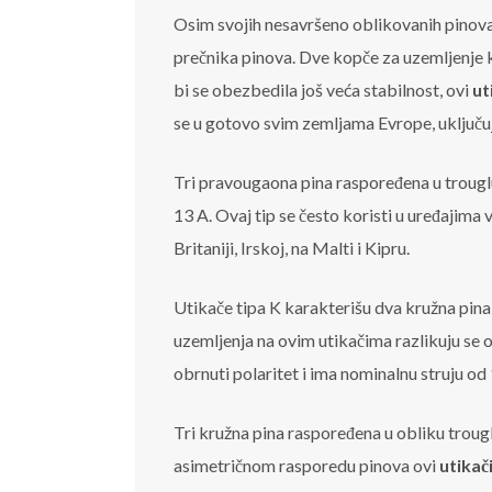
Osim svojih nesavršeno oblikovanih pinov
prečnika pinova. Dve kopče za uzemljenje k
bi se obezbedila još veća stabilnost, ovi
ut
se u gotovo svim zemljama Evrope, uključuju
Tri pravougaona pina raspoređena u trouglu č
13 A. Ovaj tip se često koristi u uređajima 
Britaniji, Irskoj, na Malti i Kipru.
Utikače tipa K karakterišu dva kružna pina, u
uzemljenja na ovim utikačima razlikuju se o
obrnuti polaritet i ima nominalnu struju od
Tri kružna pina raspoređena u obliku troug
asimetričnom rasporedu pinova ovi
utikač