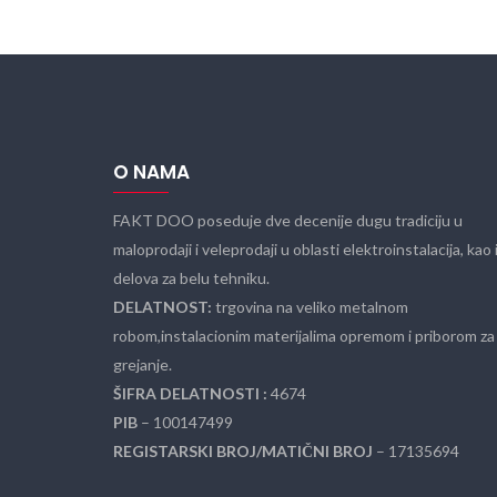
O NAMA
FAKT DOO poseduje dve decenije dugu tradiciju u
maloprodaji i veleprodaji u oblasti elektroinstalacija, kao 
delova za belu tehniku.
DELATNOST:
trgovina na veliko metalnom
robom,instalacionim materijalima opremom i priborom za
grejanje.
ŠIFRA DELATNOSTI :
4674
PIB
– 100147499
REGISTARSKI BROJ/MATIČNI BROJ
– 17135694