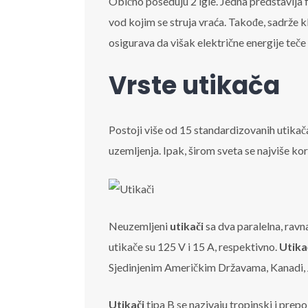
Obično poseduju 2 igle. Jedna predstavlja f
vod kojim se struja vraća. Takođe, sadrže kli
osigurava da višak električne energije teče u
Vrste utikača
Postoji više od 15 standardizovanih utikača, 
uzemljenja. Ipak, širom sveta se najviše kori
Neuzemljeni
utikači
sa dva paralelna, ravn
utikače su 125 V i 15 A, respektivno.
Utika
Sjedinjenim Američkim Državama, Kanadi, 
Utikači
tipa B se nazivaju tropinski i prep