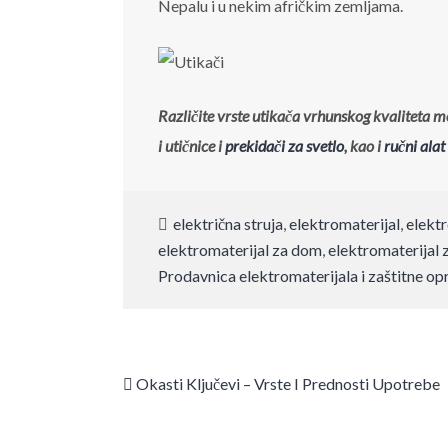
Nepalu i u nekim afričkim zemljama.
Različite vrste utikača vrhunskog kvaliteta 
i utičnice i
prekidači za svetlo
, kao i
ručni alat
električna struja
,
elektromaterijal
,
elekt
elektromaterijal za dom
,
elektromaterijal 
Prodavnica elektromaterijala i zaštitne o
Okasti Ključevi – Vrste I Prednosti Upotrebe