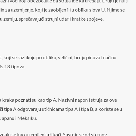
azni vod koji obezbeđuje da struja ide ka uređaju. Drugi je nulti
n za uzemljenje, koji je zaobljen ili u obliku slova U. Njime se
 zemlju, sprečavajući strujni udar i kratke spojeve.
koji se razlikuju po obliku, veličini, broju pinova i načinu
sti 8 tipova.
a kraka poznati su kao tip A. Nazivni napon i struja za ove
či
tipa A odgovaraju utičnicama tipa A i tipa B, a koriste se u
Japanu i Meksiku.
oznaju se kao uzemljeni
utikači
. Sastoje se od sfernog