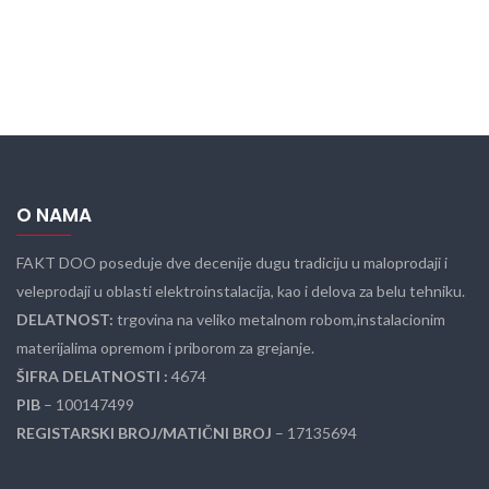
O NAMA
FAKT DOO poseduje dve decenije dugu tradiciju u maloprodaji i
veleprodaji u oblasti elektroinstalacija, kao i delova za belu tehniku.
DELATNOST:
trgovina na veliko metalnom robom,instalacionim
materijalima opremom i priborom za grejanje.
ŠIFRA DELATNOSTI :
4674
PIB
– 100147499
REGISTARSKI BROJ/MATIČNI BROJ
– 17135694