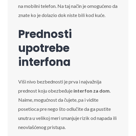
na mobilni telefon. Na taj način je omogućeno da
znate ko je dolazio dok niste bili kod kuće.
Prednosti
upotrebe
interfona
Viši nivo bezbednosti je prva i najvažnija
prednost koju obezbeđuje
interfon za dom
.
Naime, mogućnost da čujete, pa i vidite
posetioca pre nego što odlučite da ga pustite
unutra u velikoj meri smanjuje rizik od napada ili
neovlašćenog pristupa.