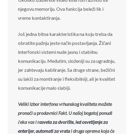
njegovu memoriju. Ova funkcija beleži lik i
vreme kontaktiranja.
Još jedna bitna karakteristika na koju treba da
obratite pažnju jeste način postavljanja. Žičani
interfonski sistemi nude jasnu i stabilnu
komunikaciju. Međutim, složeniji su za ugradnju,
jer zahtevaju kabliranje. Sa druge strane, bežični
su lakši za montiranje i fleksibilniji, ali je kvalitet
komunikacije malo slabiji.
Veliki izbor interfona vrhunskog kvaliteta možete
pronaći u prodavnici Fakt. U našoj bogatoj ponudi
čeka vas i
rasveta za dvorište
,
led osvetljenje za
enterijer
,
automati za vrata
i druga oprema koja će