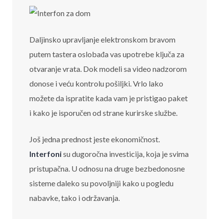
Daljinsko upravljanje elektronskom bravom
putem tastera oslobađa vas upotrebe ključa za
otvaranje vrata. Dok modeli sa video nadzorom
donose i veću kontrolu pošiljki. Vrlo lako
možete da ispratite kada vam je pristigao paket
i kako je isporučen od strane kurirske službe.
Još jedna prednost jeste ekonomičnost.
Interfoni
su dugoročna investicija, koja je svima
pristupačna. U odnosu na druge bezbedonosne
sisteme daleko su povoljniji kako u pogledu
nabavke, tako i održavanja.