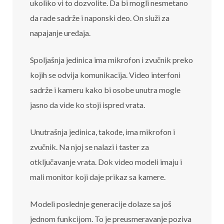
ukoliko vi to dozvolite. Da bi mogli nesmetano
da rade sadrže i naponski deo. On služi za
napajanje uređaja.
Spoljašnja jedinica ima mikrofon i zvučnik preko
kojih se odvija komunikacija. Video interfoni
sadrže i kameru kako bi osobe unutra mogle
jasno da vide ko stoji ispred vrata.
Unutrašnja jedinica, takođe, ima mikrofon i
zvučnik. Na njoj se nalazi i taster za
otključavanje vrata. Dok video modeli imaju i
mali monitor koji daje prikaz sa kamere.
Modeli poslednje generacije dolaze sa još
jednom funkcijom. To je preusmeravanje poziva