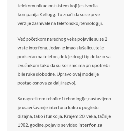
telekomunikacioni sistem koji je stvorila
kompanija Kellogg. To znači da su se prve
verzije zasnivale na telefonskoj tehnologiji.
Već početkom narednog veka pojavile su se 2
vrste interfona. Jedan je imao slušalicu, te je
podsećao na telefon, dok je drugi tip dolazio sa
zvučnikom tako da su korisnicima pri upotrebi
bile ruke slobodne. Upravo ovaj model je
postao osnova za dalji razvoj.
Sa napretkom tehnike i tehnologije, nastavljeno
je usavršavanje interfona kako u pogledu
dizajna, tako i funkcija. Krajem 20. veka, tačnije
1982. godine, pojavio se video
interfon za