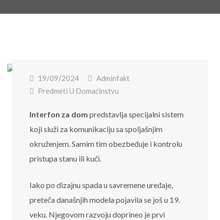
19/09/2024
Adminfakt
Predmeti U Domaćinstvu
Interfon za dom
predstavlja specijalni sistem
koji služi za komunikaciju sa spoljašnjim
okruženjem. Samim tim obezbeđuje i kontrolu
pristupa stanu ili kući.
Iako po dizajnu spada u savremene uređaje,
preteča današnjih modela pojavila se još u 19.
veku. Njegovom razvoju doprineo je prvi