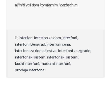
učiniti vaš dom komfornim i bezbednim.
Interfon
,
Interfon za dom
,
interfoni
,
interfoni Beograd
,
interfoni cena
,
interfoni za domaćinstva
,
Interfoni za zgrade
,
interfonski sistem
,
interfonski sistemi
,
kućni interfoni
,
moderni interfoni
,
prodaja interfona