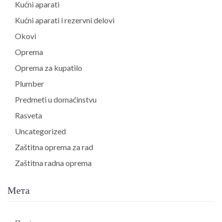
Kućni aparati
Kućni aparati i rezervni delovi
Okovi
Oprema
Oprema za kupatilo
Plumber
Predmeti u domaćinstvu
Rasveta
Uncategorized
Zaštitna oprema za rad
Zaštitna radna oprema
Мета