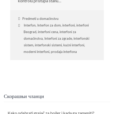
kontrolu pristupa stanu…
Predmeti u domaćinstvu
Interfon
,
Interfon za dom
,
interfoni
,
interfoni
Beograd
,
interfoni cena
,
interfoni za
domaćinstva
,
Interfoni za zgrade
,
interfonski
sistem
,
interfonski sistemi
,
kućni interfoni
,
moderni interfoni
,
prodaja interfona
Скорашњи чланци
Kako odabrati grejač za bojler i kada ga zameniti?