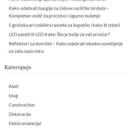
Kako odabrati burgije za zidove različite tvrdoće –
Kompletan vodič za precizno i sigurno bušenje
5 grešaka pri odabiru rasvete za kupatilo i kako ih izbeći
LED paneli ili LED trake: Šta je bolje za vaš prostor?
Reflektori za dvorište – Kako odabrati idealno osvetljenje
za vašu oazu mira
Категорије
Alati
blog
Construction
Dekoracija
Elektromaterijal