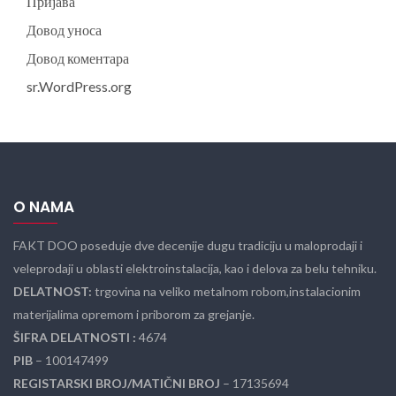
Пријава
Довод уноса
Довод коментара
sr.WordPress.org
O NAMA
FAKT DOO poseduje dve decenije dugu tradiciju u maloprodaji i
veleprodaji u oblasti elektroinstalacija, kao i delova za belu tehniku.
DELATNOST:
trgovina na veliko metalnom robom,instalacionim
materijalima opremom i priborom za grejanje.
ŠIFRA DELATNOSTI :
4674
PIB
– 100147499
REGISTARSKI BROJ/MATIČNI BROJ
– 17135694