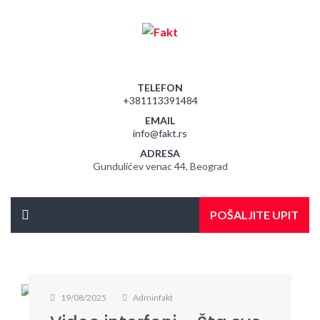
TELEFON
+381113391484
EMAIL
info@fakt.rs
ADRESA
Gundulićev venac 44, Beograd
POŠALJITE UPIT
19/08/2025
Adminfakt