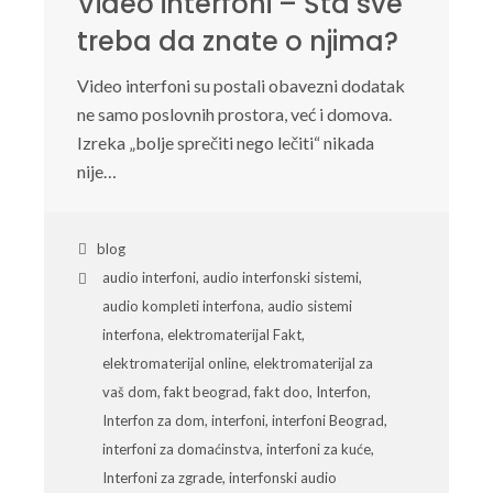
Video interfoni – Šta sve
treba da znate o njima?
Video interfoni su postali obavezni dodatak
ne samo poslovnih prostora, već i domova.
Izreka „bolje sprečiti nego lečiti“ nikada
nije…
blog
audio interfoni
,
audio interfonski sistemi
,
audio kompleti interfona
,
audio sistemi
interfona
,
elektromaterijal Fakt
,
elektromaterijal online
,
elektromaterijal za
vaš dom
,
fakt beograd
,
fakt doo
,
Interfon
,
Interfon za dom
,
interfoni
,
interfoni Beograd
,
interfoni za domaćinstva
,
interfoni za kuće
,
Interfoni za zgrade
,
interfonski audio