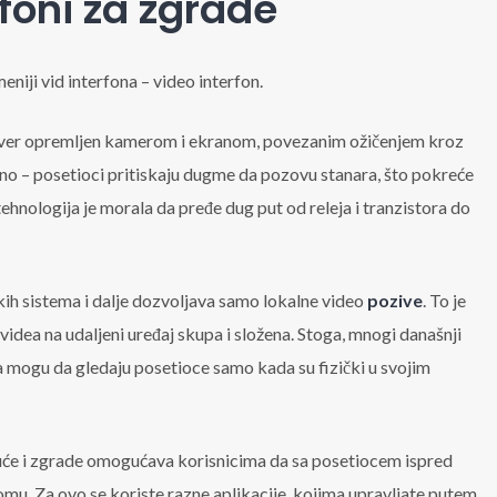
foni za zgrade
iji vid interfona – video interfon.
ver opremljen kamerom i ekranom, povezanim ožičenjem kroz
no – posetioci pritiskaju dugme da pozovu stanara, što pokreće
tehnologija je morala da pređe dug put od releja i tranzistora do
ih sistema i dalje dozvoljava samo lokalne video
pozive
. To je
videa na udaljeni uređaj skupa i složena. Stoga, mnogi današnji
a mogu da gledaju posetioce samo kada su fizički u svojim
kuće i zgrade omogućava korisnicima da sa posetiocem ispred
omu. Za ovo se koriste razne aplikacije, kojima upravljate putem