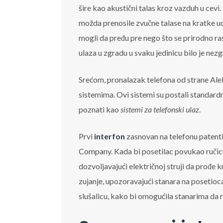
šire kao akustični talas kroz vazduh u cevi
možda prenosile zvučne talase na kratke uda
mogli da pređu pre nego što se prirodno ra
ulaza u zgradu u svaku jedinicu bilo je nez
Srećom, pronalazak telefona od strane Al
sistemima. Ovi sistemi su postali standardni
poznati kao
sistemi za telefonski ulaz
.
Prvi
interfon
zasnovan na telefonu patent
Company. Kada bi posetilac povukao ručicu na
dozvoljavajući električnoj struji da prođe 
zujanje, upozoravajući stanara na posetio
slušalicu, kako bi omogućila stanarima da