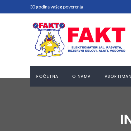
30 godina vašeg poverenja
POČETNA
O NAMA
ASORTIMA
I