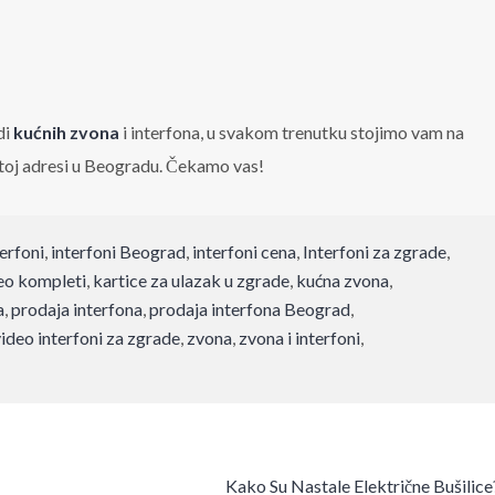
di
kućnih zvona
i interfona, u svakom trenutku stojimo vam na
toj adresi u Beogradu. Čekamo vas!
terfoni
,
interfoni Beograd
,
interfoni cena
,
Interfoni za zgrade
,
deo kompleti
,
kartice za ulazak u zgrade
,
kućna zvona
,
a
,
prodaja interfona
,
prodaja interfona Beograd
,
ideo interfoni za zgrade
,
zvona
,
zvona i interfoni
,
Kako Su Nastale Električne Bušilic