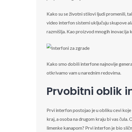
Kako su se životni stilovi ljudi promenili, ta
video interfon sistemi uključuju skupove ala
razmišlja. Kao proizvod mnogih inovacija kro
Kako smo dobili interfone najnovije generac
otkrivamo vam u narednim redovima.
Prvobitni oblik 
Prvi interfon postojao je u obliku cevi koj
kraj, a osoba na drugom kraju bi vas čula. O
limenke kanapom? Prvi interfon je bio sličn