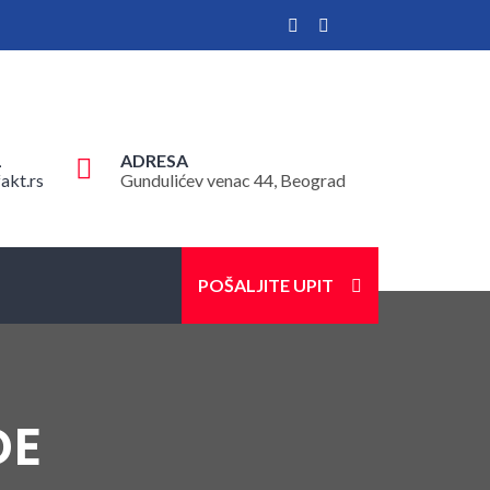
L
ADRESA
akt.rs
Gundulićev venac 44, Beograd
POŠALJITE UPIT
DE