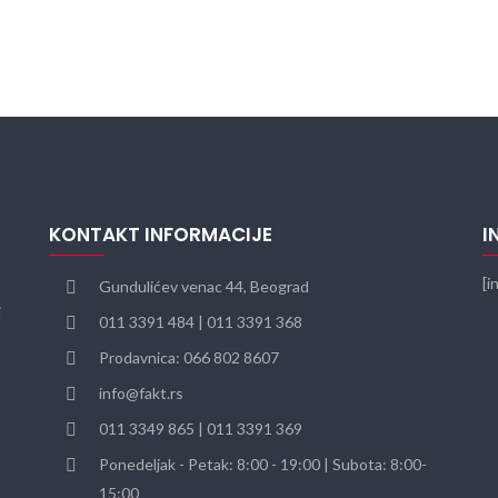
KONTAKT INFORMACIJE
I
[i
Gundulićev venac 44, Beograd
i
011 3391 484 | 011 3391 368
Prodavnica: 066 802 8607
info@fakt.rs
011 3349 865 | 011 3391 369
Ponedeljak - Petak: 8:00 - 19:00 | Subota: 8:00-
15:00