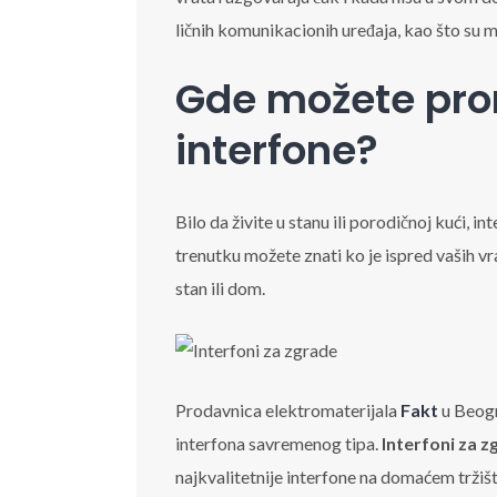
ličnih komunikacionih uređaja, kao što su mo
Gde možete pron
interfone?
Bilo da živite u stanu ili porodičnoj kući, 
trenutku možete znati ko je ispred vaših vr
stan ili dom.
Prodavnica elektromaterijala
Fakt
u Beogr
interfona savremenog tipa.
Interfoni za z
najkvalitetnije interfone na domaćem trži