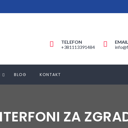
TELEFON
EMAI
+381113391484
info@f
N
BLOG
KONTAKT
NTERFONI ZA ZGRA