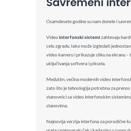
Savremeni inter
Osamdesete godine su nam donele i savremen
Video
interfonski sistemi
zahtevaju hard
celu zgradu. Iako može izgledati jednostav
video kameru i prikazuje sliku na ekranu – 
uključivanja softvera i piksela.
Međutim, većina modernih video interfonsk
zato što je tehnologija potrebna za prenos 
stanovnici sa video interfonskim sistemim
stanovima.
Najnovija verzija interfona za porodične 
vrata razgovaraju čak i kada nisu u svom d