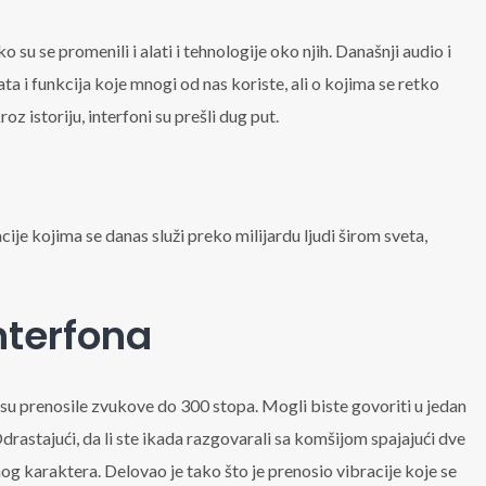
ko su se promenili i alati i tehnologije oko njih. Današnji audio i
ta i funkcija koje mnogi od nas koriste, ali o kojima se retko
z istoriju, interfoni su prešli dug put.
ije kojima se danas služi preko milijardu ljudi širom sveta,
interfona
e su prenosile zvukove do 300 stopa. Mogli biste govoriti u jedan
drastajući, da li ste ikada razgovarali sa komšijom spajajući dve
og karaktera. Delovao je tako što je prenosio vibracije koje se