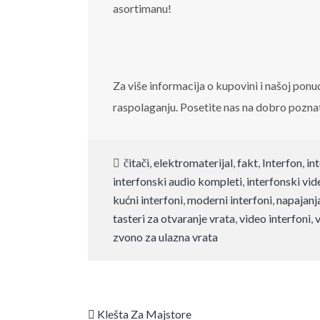
asortimanu!
Za više informacija o kupovini i našoj ponu
raspolaganju. Posetite nas na dobro pozna
čitači
,
elektromaterijal
,
fakt
,
Interfon
,
in
interfonski audio kompleti
,
interfonski vi
kućni interfoni
,
moderni interfoni
,
napajanj
tasteri za otvaranje vrata
,
video interfoni
,
v
zvono za ulazna vrata
Klešta Za Majstore