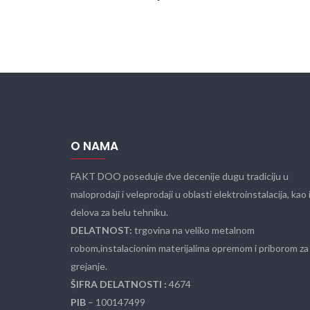
O NAMA
FAKT DOO poseduje dve decenije dugu tradiciju u
maloprodaji i veleprodaji u oblasti elektroinstalacija, kao 
delova za belu tehniku.
DELATNOST:
trgovina na veliko metalnom
robom,instalacionim materijalima opremom i priborom za
grejanje.
ŠIFRA DELATNOSTI :
4674
PIB
– 100147499