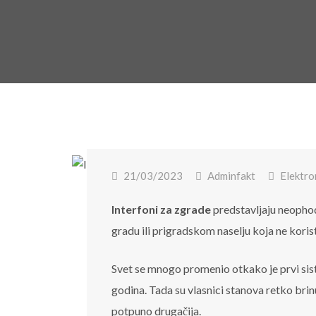
21/03/2023
Adminfakt
Elektro
Interfoni za zgrade
predstavljaju neopho
gradu ili prigradskom naselju koja ne koristi
Svet se mnogo promenio otkako je prvi siste
godina. Tada su vlasnici stanova retko brinul
potpuno drugačija.