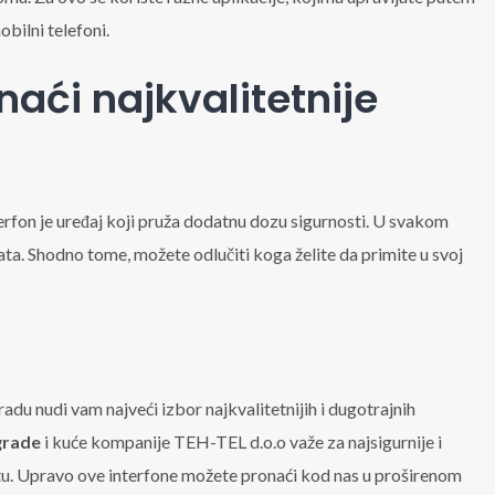
bilni telefoni.
aći najkvalitetnije
interfon je uređaj koji pruža dodatnu dozu sigurnosti. U svakom
ata. Shodno tome, možete odlučiti koga želite da primite u svoj
adu nudi vam najveći izbor najkvalitetnijih i dugotrajnih
grade
i kuće kompanije TEH-TEL d.o.o važe za najsigurnije i
štu. Upravo ove interfone možete pronaći kod nas u proširenom