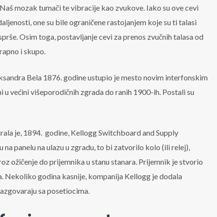
. Naš mozak tumači te vibracije kao zvukove. Iako su ove cevi
ljenosti, one su bile ograničene rastojanjem koje su ti talasi
sprše. Osim toga, postavljanje cevi za prenos zvučnih talasa od
grapno i skupo.
eksandra Bela 1876. godine ustupio je mesto novim interfonskim
 u većini višeporodičnih zgrada do ranih 1900-ih. Postali su
irala je, 1894. godine, Kellogg Switchboard and Supply
 panelu na ulazu u zgradu, to bi zatvorilo kolo (ili relej),
kroz ožičenje do prijemnika u stanu stanara. Prijemnik je stvorio
ca. Nekoliko godina kasnije, kompanija Kellogg je dodala
 razgovaraju sa posetiocima.