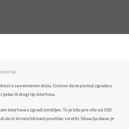
materijal
dnost u savremenom dobu. Gotovo da ne postoji zgrada u
 jedan ili drugi tip interfona.
m interfona u zgradi izmišljen. To je bilo pre više od 100
i da će im neočekivani posetilac svratiti. Situacija danas je