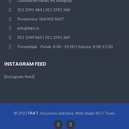
Gundulićev venac 44, Beograd
011 3391 484 | 011 3391 368
Prodavnica: 066 802 8607
info@fakt.rs
011 3349 865 | 011 3391 369
Ponedeljak - Petak: 8:00 - 19:00 | Subota: 8:00-15:00
INSTAGRAM FEED
[instagram-feed]
© 2022
FAKT
. Sva prava zadržana. Web dizajn SEO Team.