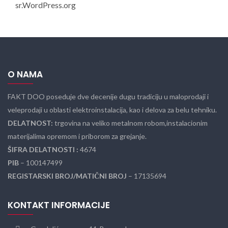
sr.WordPress.org
O NAMA
FAKT DOO poseduje dve decenije dugu tradiciju u maloprodaji i
veleprodaji u oblasti elektroinstalacija, kao i delova za belu tehniku.
DELATNOST:
trgovina na veliko metalnom robom,instalacionim
materijalima opremom i priborom za grejanje.
ŠIFRA DELATNOSTI :
4674
PIB
– 100147499
REGISTARSKI BROJ/MATIČNI BROJ
– 17135694
KONTAKT INFORMACIJE