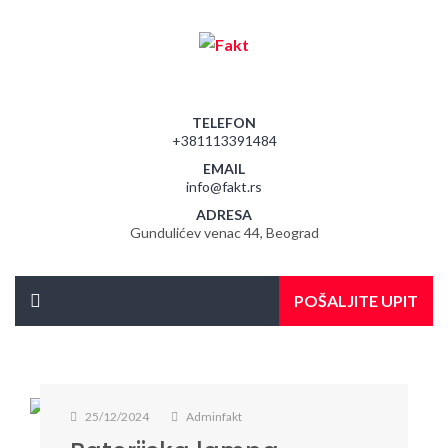
TELEFON
+381113391484
EMAIL
info@fakt.rs
ADRESA
Gundulićev venac 44, Beograd
POŠALJITE UPIT
25/12/2024
Adminfakt