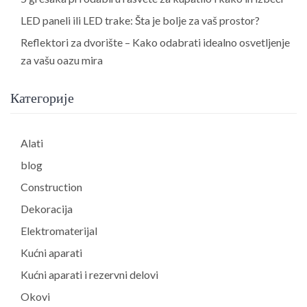
LED paneli ili LED trake: Šta je bolje za vaš prostor?
Reflektori za dvorište – Kako odabrati idealno osvetljenje
za vašu oazu mira
Категорије
Alati
blog
Construction
Dekoracija
Elektromaterijal
Kućni aparati
Kućni aparati i rezervni delovi
Okovi