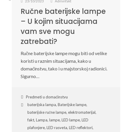
23/10/2023
Adminfakt
Ručne baterijske lampe
– U kojim situacijama
vam sve mogu
zatrebati?
Ručne baterijske lampe mogu biti od velike
koristi u raznim situacijama, kako u
domaćinstvu, tako i u majstorskoj radionici.
Sigurno…
Predmeti u domaćinstvu
baterijska lampa
,
Baterijske lampe
,
baterijske ručne lampe
,
elektromaterijal
,
fakt
,
Lampa
,
lampe
,
LED lampe
,
LED
plafonjere
,
LED rasveta
,
LED reflektori
,