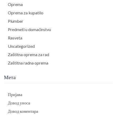
Oprema
Oprema za kupatilo
Plumber
Predmeti u domaćinstvu
Rasveta
Uncategorized
Zaštitna oprema za rad
Zaštitna radna oprema
Мета
Пријава
Довод уноса
Довод коментара