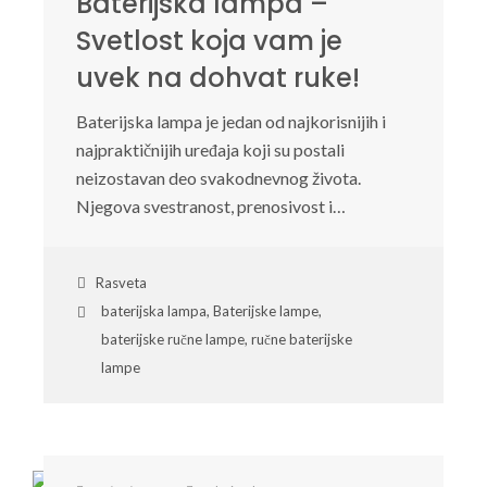
Baterijska lampa –
Svetlost koja vam je
uvek na dohvat ruke!
Baterijska lampa je jedan od najkorisnijih i
najpraktičnijih uređaja koji su postali
neizostavan deo svakodnevnog života.
Njegova svestranost, prenosivost i…
Rasveta
baterijska lampa
,
Baterijske lampe
,
baterijske ručne lampe
,
ručne baterijske
lampe