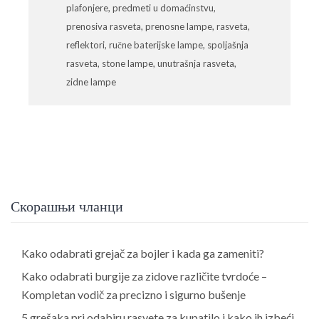
plafonjere
,
predmeti u domaćinstvu
,
prenosiva rasveta
,
prenosne lampe
,
rasveta
,
reflektori
,
ručne baterijske lampe
,
spoljašnja
rasveta
,
stone lampe
,
unutrašnja rasveta
,
zidne lampe
Скорашњи чланци
Kako odabrati grejač za bojler i kada ga zameniti?
Kako odabrati burgije za zidove različite tvrdoće –
Kompletan vodič za precizno i sigurno bušenje
5 grešaka pri odabiru rasvete za kupatilo i kako ih izbeći