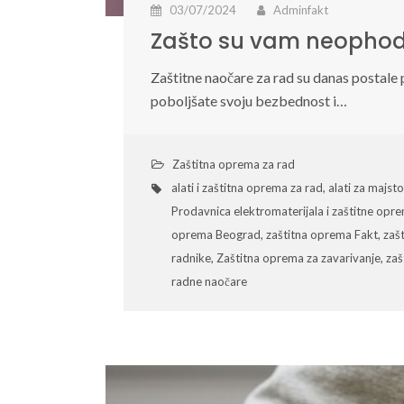
03/07/2024
Adminfakt
Zašto su vam neophodn
Zaštitne naočare za rad su danas postal
poboljšate svoju bezbednost i…
Zaštitna oprema za rad
alati i zaštitna oprema za rad
,
alati za majst
Prodavnica elektromaterijala i zaštitne opr
oprema Beograd
,
zaštitna oprema Fakt
,
zaš
radnike
,
Zaštitna oprema za zavarivanje
,
zaš
radne naočare