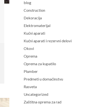
blog
Construction
Dekoracija
Elektromaterijal
Kućni aparati
Kućni aparati i rezervni delovi
Okovi
Oprema
Oprema za kupatilo
Plumber
Predmeti u domaćinstvu
Rasveta
Uncategorized
Zaštitna oprema za rad