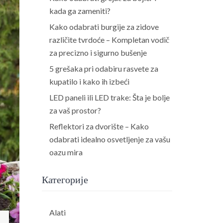
kada ga zameniti?
Kako odabrati burgije za zidove
različite tvrdoće – Kompletan vodič
za precizno i sigurno bušenje
5 grešaka pri odabiru rasvete za
kupatilo i kako ih izbeći
LED paneli ili LED trake: Šta je bolje
za vaš prostor?
Reflektori za dvorište – Kako
odabrati idealno osvetljenje za vašu
oazu mira
Категорије
Alati