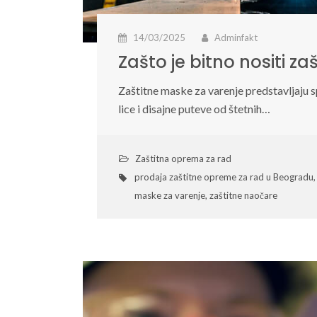
14/03/2025
Adminfakt
Zašto je bitno nositi z
Zaštitne maske za varenje predstavljaju s
lice i disajne puteve od štetnih…
Zaštitna oprema za rad
prodaja zaštitne opreme za rad u Beogradu
maske za varenje
,
zaštitne naočare