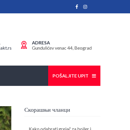
L
ADRESA
akt.rs
Gundulićev venac 44, Beograd
POŠALJITE UPIT
Скорашњи чланци
Kako odabrati grejač za bojler i