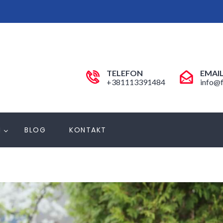
TELEFON
EMAI
+381113391484
info@f
N
BLOG
KONTAKT