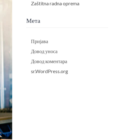
Zaštitna radna oprema
Мета
Пријава
Довод уноса
Довод коментара
sr.WordPress.org