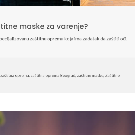
aštitne maske za varenje?
pecijalizovanu zaštitnu opremu koja ima zadatak da zaštiti oči,
,
zaštitna oprema
,
zaštitna oprema Beograd
,
zaštitne maske
,
Zaštitne