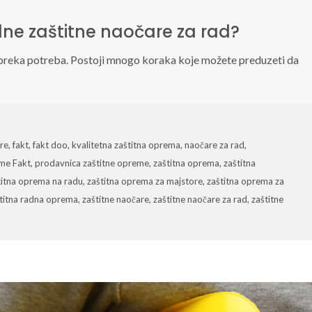
e zaštitne naočare za rad?
e preka potreba. Postoji mnogo koraka koje možete preduzeti da
ore
,
fakt
,
fakt doo
,
kvalitetna zaštitna oprema
,
naočare za rad
,
eme Fakt
,
prodavnica zaštitne opreme
,
zaštitna oprema
,
zaštitna
titna oprema na radu
,
zaštitna oprema za majstore
,
zaštitna oprema za
titna radna oprema
,
zaštitne naočare
,
zaštitne naočare za rad
,
zaštitne