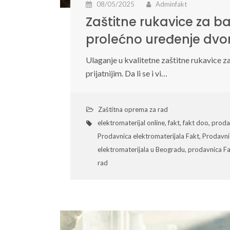
08/05/2025
Adminfakt
Zaštitne rukavice za 
prolećno uređenje dvor
Ulaganje u kvalitetne zaštitne rukavice z
prijatnijim. Da li se i vi…
Zaštitna oprema za rad
elektromaterijal online
,
fakt
,
fakt doo
,
proda
Prodavnica elektromaterijala Fakt
,
Prodavnic
elektromaterijala u Beogradu
,
prodavnica F
rad