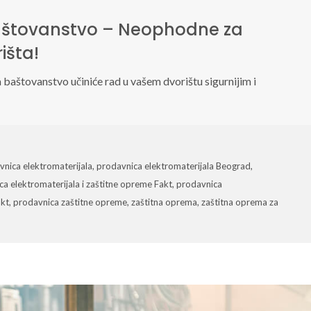
baštovanstvo – Neophodne za
išta!
a baštovanstvo učiniće rad u vašem dvorištu sigurnijim i
vnica elektromaterijala
,
prodavnica elektromaterijala Beograd
,
a elektromaterijala i zaštitne opreme Fakt
,
prodavnica
akt
,
prodavnica zaštitne opreme
,
zaštitna oprema
,
zaštitna oprema za