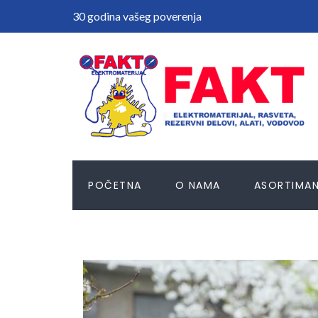
30 godina vašeg poverenja
POČETNA
O NAMA
ASORTIMA