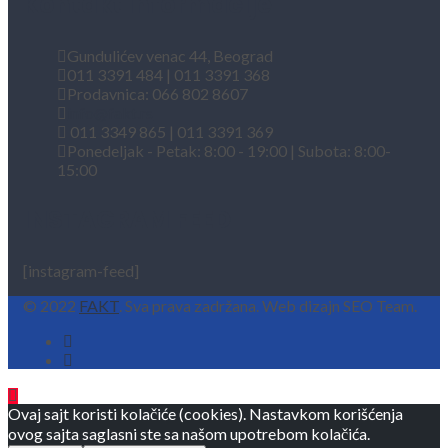
Kontakt informacije
Gundulićev venac 44, Beograd
011 3391 484 | 011 3391 368
Prodavnica: 066 802 8607
info@fakt.rs
011 3349 865 | 011 3391 369
Ponedeljak - Petak: 8:00 - 19:00 | Subota: 8:00-
15:00
INSTAGRAM FEED
[instagram-feed]
© 2022
FAKT
. Sva prava zadržana. Web dizajn SEO Team.
Ovaj sajt koristi kolačiće (cookies). Nastavkom korišćenja
ovog sajta saglasni ste sa našom upotrebom kolačića.