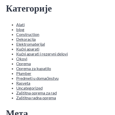
Категорије
Alati
blog
Construction
Dekoracija
Elektromaterijal
Kućni aparati
Kućni aparati i rezervni delovi
Okovi
Oprema
Oprema za kupatilo
Plumber
Predmeti u domaćinstvu
Rasveta
Uncategorized
Zaštitna oprema za rad
Zaštitna radna oprema
Мета