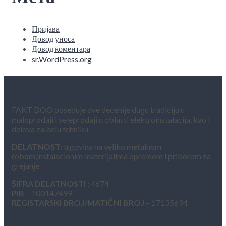
Пријава
Довод уноса
Довод коментара
sr.WordPress.org
O NAMA
FAKT DOO poseduje dve decenije dugu tradiciju u
maloprodaji i veleprodaji u oblasti elektroinstalacija, kao i
delova za belu tehniku.
DELATNOST:
trgovina na veliko metalnom
robom,instalacionim materijalima opremom i priborom za
grejanje.
ŠIFRA DELATNOSTI :
4674
PIB
– 100147499
REGISTARSKI BROJ/MATIČNI BROJ
– 17135694