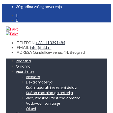
30 godina vašeg poverenja
TELEFON
+381113391484
EMAIL
info@fakt.rs
ADRESA
Gundulićev venac 44, Beograd
Početna
O nama
Asortiman
Rasveta
Elektromaterijal
Kućni aparati i rezervni delovi
Kućna metalna galanterija
Alati, mašine i zaštitna oprema
Vodovod i sanitarije
Okovi