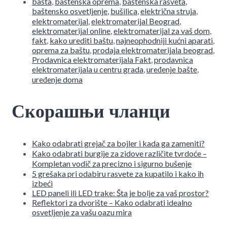
bašta
,
baštenska oprema
,
baštenska rasveta
,
baštensko osvetljenje
,
bušilica
,
električna struja
,
elektromaterijal
,
elektromaterijal Beograd
,
elektromaterijal online
,
elektromaterijal za vaš dom
,
fakt
,
kako urediti baštu
,
najneophodniji kućni aparati
,
oprema za baštu
,
prodaja elektromaterijala beograd
,
Prodavnica elektromaterijala Fakt
,
prodavnica
elektromaterijala u centru grada
,
uređenje bašte
,
uređenje doma
Скорашњи чланци
Kako odabrati grejač za bojler i kada ga zameniti?
Kako odabrati burgije za zidove različite tvrdoće –
Kompletan vodič za precizno i sigurno bušenje
5 grešaka pri odabiru rasvete za kupatilo i kako ih
izbeći
LED paneli ili LED trake: Šta je bolje za vaš prostor?
Reflektori za dvorište – Kako odabrati idealno
osvetljenje za vašu oazu mira