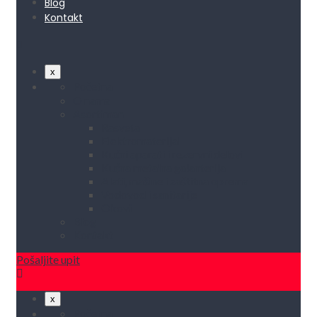
Blog
Kontakt
x
Početna
O nama
Asortiman
Rasveta
Elektromaterijal
Kućni aparati i rezervni delovi
Kućna metalna galanterija
Alati, mašine i zaštitna oprema
Vodovod i sanitarije
Okovi
Blog
Kontakt
Pošaljite upit
x
Početna