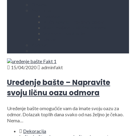
O nama
Asortiman
Rasveta
Kućni aparati i rezervni delovi
Alati, mašine i zaštitna oprema
Vodovod i sanitarije
Okovi
Kontakt
Blog
15/04/2020
adminfakt
Uređenje bašte – Napravite
svoju ličnu oazu odmora
Uređenje bašte omogućiće vam da imate svoju oazu za
odmor. Dolazak toplih dana svako od nas željno je čekao.
Nema…
Dekoracija