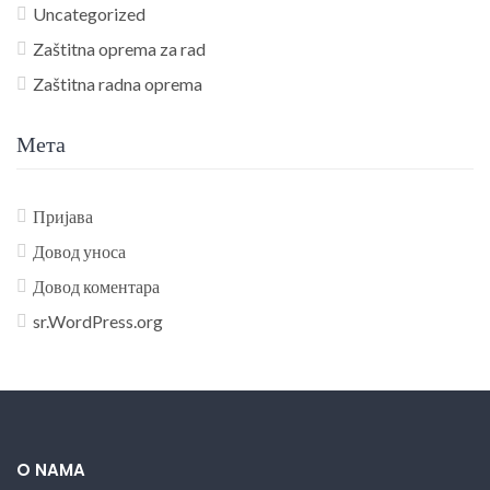
Uncategorized
Zaštitna oprema za rad
Zaštitna radna oprema
Мета
Пријава
Довод уноса
Довод коментара
sr.WordPress.org
O NAMA