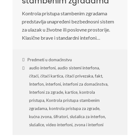
stambenim zgradama
Kontrola pristupa stambenim zgradama
predstavlja unapređeni bezbednosni sistem
za ulazak u životne ili poslovne prostorije.
Klasične brave i standardni intefoni…
Predmeti u domaćinstvu
audio interfoni
,
audio sistemi interfona
,
čitači
,
čitači kartica
,
čitači privezaka
,
fakt
,
Interfon
,
interfoni
,
interfoni za domaćinstva
,
Interfoni za zgrade
,
kartice
,
kontrola
pristupa
,
Kontrola pristupa stambenim
zgradama
,
kontrola pristupa za zgrade
,
kućna zvona
,
šifratori
,
slušalica za interfon
,
slušalice
,
video interfoni
,
zvona i interfoni