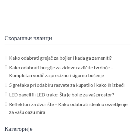
Скорашњи чланци
Kako odabrati grejač za bojler i kada ga zameniti?
Kako odabrati burgije za zidove različite tvrdoće –
Kompletan vodič za precizno i sigurno bušenje
5 grešaka pri odabiru rasvete za kupatilo i kako ih izbeći
LED paneli ili LED trake: Šta je bolje za vaš prostor?
Reflektori za dvorište – Kako odabrati idealno osvetljenje
za vašu oazu mira
Категорије