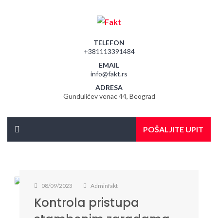
TELEFON
+381113391484
EMAIL
info@fakt.rs
ADRESA
Gundulićev venac 44, Beograd
POŠALJITE UPIT
08/09/2023
Adminfakt
Kontrola pristupa