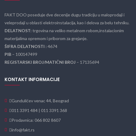
FAKT DOO poseduje dve decenije dugu tradiciju u maloprodaji i
veleprodaji u oblasti elektroinstalacija, kao i delova za belu tehniku.
DELATNOST:
trgovina na veliko metalnom robom,instalacionim
materijalima opremom i priborom za grejanje.
ŠIFRA DELATNOSTI :
4674
PIB
– 100147499
REGISTARSKI BROJ/MATIČNI BROJ
– 17135694
KONTAKT INFORMACIJE
Gundulićev venac 44, Beograd
011 3391 484 | 011 3391 368
Prodavnica: 066 802 8607
info@fakt.rs