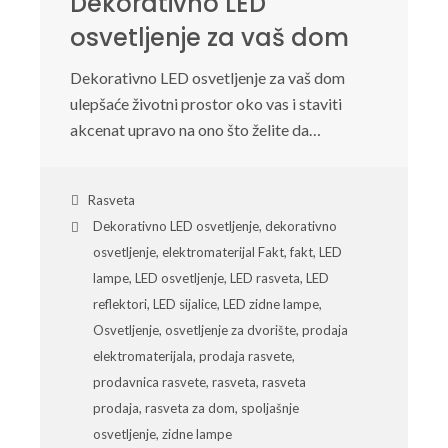
Dekorativno LED
osvetljenje za vaš dom
Dekorativno LED osvetljenje za vaš dom
ulepšaće životni prostor oko vas i staviti
akcenat upravo na ono što želite da…
Rasveta
Dekorativno LED osvetljenje
,
dekorativno
osvetljenje
,
elektromaterijal Fakt
,
fakt
,
LED
lampe
,
LED osvetljenje
,
LED rasveta
,
LED
reflektori
,
LED sijalice
,
LED zidne lampe
,
Osvetljenje
,
osvetljenje za dvorište
,
prodaja
elektromaterijala
,
prodaja rasvete
,
prodavnica rasvete
,
rasveta
,
rasveta
prodaja
,
rasveta za dom
,
spoljašnje
osvetljenje
,
zidne lampe