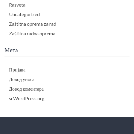
Rasveta
Uncategorized
Zaštitna oprema za rad
Zaštitna radna oprema
Мета
Пријава
Довод уноса
Довод коментара
sr.WordPress.org