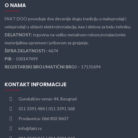
O NAMA
FAKT DOO poseduje dve decenije dugu tradiciju u maloprodaji i
veleprodaji u oblasti elektroinstalacija, kao i delova za belu tehniku.
DELATNOST:
trgovina na veliko metalnom robom,instalacionim
materijalima opremom i priborom za grejanje.
ŠIFRA DELATNOSTI :
4674
PIB
– 100147499
REGISTARSKI BROJ/MATIČNI BROJ
– 17135694
KONTAKT INFORMACIJE
Gundulićev venac 44, Beograd
011 3391 484 | 011 3391 368
Prodavnica: 066 802 8607
info@fakt.rs