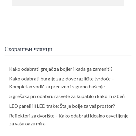
Скорашњи чланци
Kako odabrati grejač za bojler i kada ga zameniti?
Kako odabrati burgije za zidove različite tvrdoće –
Kompletan vodič za precizno i sigurno bušenje
5 grešaka pri odabiru rasvete za kupatilo i kako ih izbeći
LED paneli ili LED trake: Šta je bolje za vaš prostor?
Reflektori za dvorište – Kako odabrati idealno osvetljenje
za vašu oazu mira