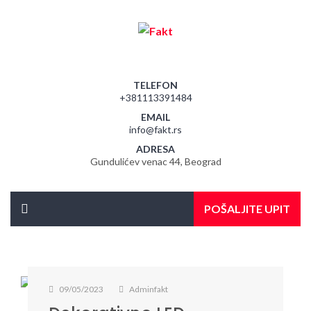
TELEFON
+381113391484
EMAIL
info@fakt.rs
ADRESA
Gundulićev venac 44, Beograd
POŠALJITE UPIT
09/05/2023
Adminfakt