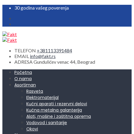
30 godina vašeg poverenja
TELEFON
+381113391484
EMAIL
info@fakt.rs
ADRESA
Gundulićev venac 44, Beograd
Početna
O nama
Asortiman
Rasveta
Elektromaterijal
Kućni aparati i rezervni delovi
Kućna metalna galanterija
Alati, mašine i zaštitna oprema
Vodovod i sanitarije
Okovi