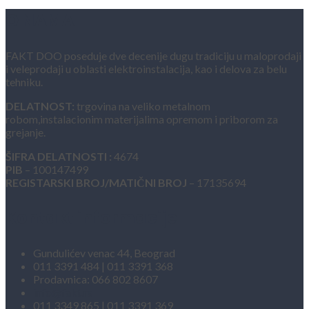
O NAMA
FAKT DOO poseduje dve decenije dugu tradiciju u maloprodaji
i veleprodaji u oblasti elektroinstalacija, kao i delova za belu
tehniku.
DELATNOST:
trgovina na veliko metalnom
robom,instalacionim materijalima opremom i priborom za
grejanje.
ŠIFRA DELATNOSTI :
4674
PIB
– 100147499
REGISTARSKI BROJ/MATIČNI BROJ
– 17135694
Kontakt informacije
Gundulićev venac 44, Beograd
011 3391 484 | 011 3391 368
Prodavnica: 066 802 8607
info@fakt.rs
011 3349 865 | 011 3391 369