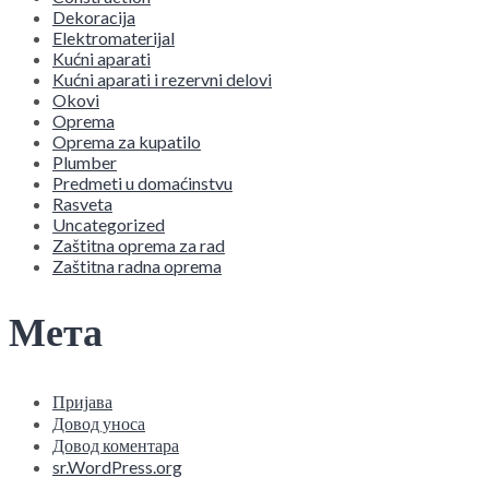
Dekoracija
Elektromaterijal
Kućni aparati
Kućni aparati i rezervni delovi
Okovi
Oprema
Oprema za kupatilo
Plumber
Predmeti u domaćinstvu
Rasveta
Uncategorized
Zaštitna oprema za rad
Zaštitna radna oprema
Мета
Пријава
Довод уноса
Довод коментара
sr.WordPress.org