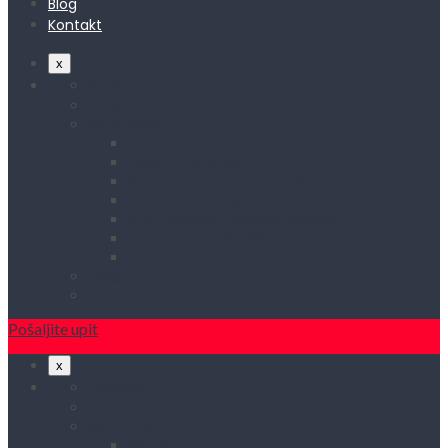
Blog
Kontakt
x
Početna
O nama
Asortiman
Rasveta
Elektromaterijal
Kućni aparati i rezervni delovi
Kućna metalna galanterija
Alati, mašine i zaštitna oprema
Vodovod i sanitarije
Okovi
Blog
Kontakt
Pošaljite upit
x
Početna
O nama
Asortiman
Rasveta