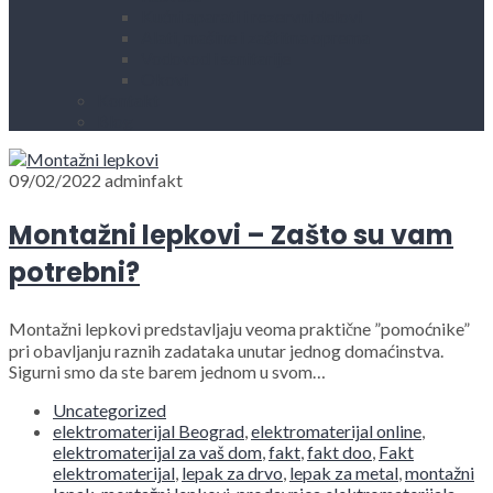
Kućni aparati i rezervni delovi
Alati, mašine i zaštitna oprema
Vodovod i sanitarije
Okovi
Kontakt
Blog
09/02/2022
adminfakt
Montažni lepkovi – Zašto su vam
potrebni?
Montažni lepkovi predstavljaju veoma praktične ”pomoćnike”
pri obavljanju raznih zadataka unutar jednog domaćinstva.
Sigurni smo da ste barem jednom u svom…
Uncategorized
elektromaterijal Beograd
,
elektromaterijal online
,
elektromaterijal za vaš dom
,
fakt
,
fakt doo
,
Fakt
elektromaterijal
,
lepak za drvo
,
lepak za metal
,
montažni