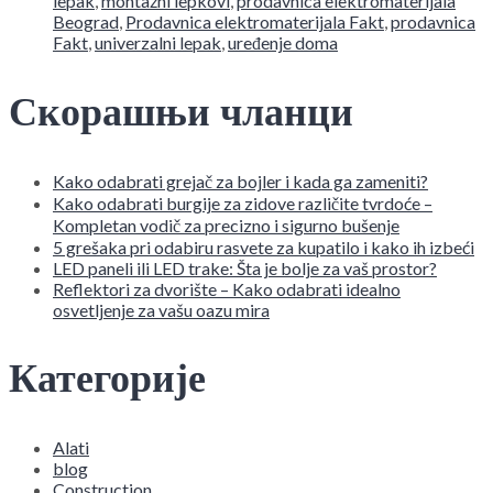
lepak
,
montažni lepkovi
,
prodavnica elektromaterijala
Beograd
,
Prodavnica elektromaterijala Fakt
,
prodavnica
Fakt
,
univerzalni lepak
,
uređenje doma
Скорашњи чланци
Kako odabrati grejač za bojler i kada ga zameniti?
Kako odabrati burgije za zidove različite tvrdoće –
Kompletan vodič za precizno i sigurno bušenje
5 grešaka pri odabiru rasvete za kupatilo i kako ih izbeći
LED paneli ili LED trake: Šta je bolje za vaš prostor?
Reflektori za dvorište – Kako odabrati idealno
osvetljenje za vašu oazu mira
Категорије
Alati
blog
Construction