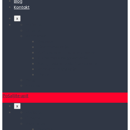
Blog
Kontakt
x
Početna
O nama
Asortiman
Rasveta
Elektromaterijal
Kućni aparati i rezervni delovi
Kućna metalna galanterija
Alati, mašine i zaštitna oprema
Vodovod i sanitarije
Okovi
Blog
Kontakt
Pošaljite upit
x
Početna
O nama
Asortiman
Rasveta