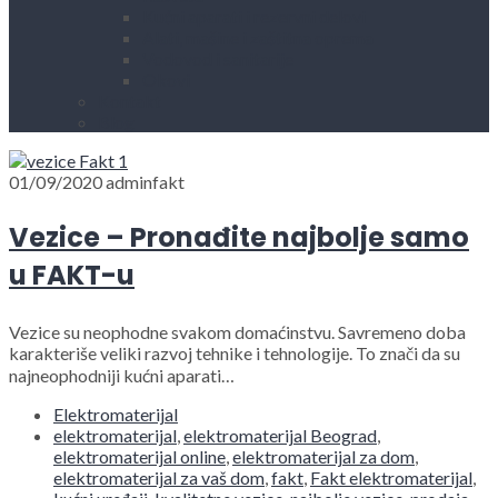
Kućni aparati i rezervni delovi
Alati, mašine i zaštitna oprema
Vodovod i sanitarije
Okovi
Kontakt
Blog
01/09/2020
adminfakt
Vezice – Pronađite najbolje samo
u FAKT-u
Vezice su neophodne svakom domaćinstvu. Savremeno doba
karakteriše veliki razvoj tehnike i tehnologije. To znači da su
najneophodniji kućni aparati…
Elektromaterijal
elektromaterijal
,
elektromaterijal Beograd
,
elektromaterijal online
,
elektromaterijal za dom
,
elektromaterijal za vaš dom
,
fakt
,
Fakt elektromaterijal
,