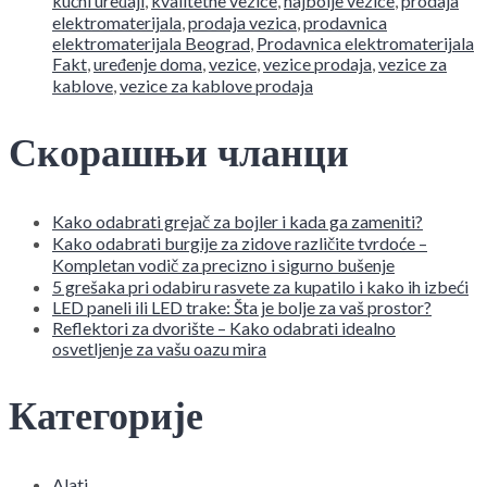
kućni uređaji
,
kvalitetne vezice
,
najbolje vezice
,
prodaja
elektromaterijala
,
prodaja vezica
,
prodavnica
elektromaterijala Beograd
,
Prodavnica elektromaterijala
Fakt
,
uređenje doma
,
vezice
,
vezice prodaja
,
vezice za
kablove
,
vezice za kablove prodaja
Скорашњи чланци
Kako odabrati grejač za bojler i kada ga zameniti?
Kako odabrati burgije za zidove različite tvrdoće –
Kompletan vodič za precizno i sigurno bušenje
5 grešaka pri odabiru rasvete za kupatilo i kako ih izbeći
LED paneli ili LED trake: Šta je bolje za vaš prostor?
Reflektori za dvorište – Kako odabrati idealno
osvetljenje za vašu oazu mira
Категорије
Alati