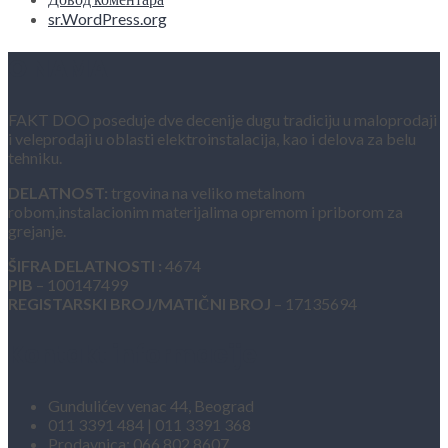
sr.WordPress.org
O NAMA
FAKT DOO poseduje dve decenije dugu tradiciju u maloprodaji
i veleprodaji u oblasti elektroinstalacija, kao i delova za belu
tehniku.
DELATNOST:
trgovina na veliko metalnom
robom,instalacionim materijalima opremom i priborom za
grejanje.
ŠIFRA DELATNOSTI :
4674
PIB
– 100147499
REGISTARSKI BROJ/MATIČNI BROJ
– 17135694
Kontakt informacije
Gundulićev venac 44, Beograd
011 3391 484 | 011 3391 368
Prodavnica: 066 802 8607