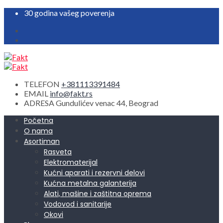
30 godina vašeg poverenja
TELEFON
+381113391484
EMAIL
info@fakt.rs
ADRESA
Gundulićev venac 44, Beograd
Početna
O nama
Asortiman
Rasveta
Elektromaterijal
Kućni aparati i rezervni delovi
Kućna metalna galanterija
Alati, mašine i zaštitna oprema
Vodovod i sanitarije
Okovi