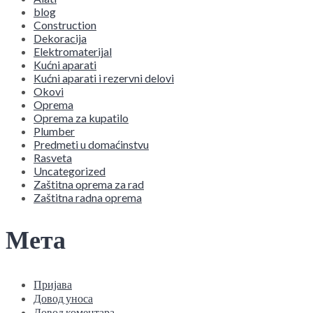
blog
Construction
Dekoracija
Elektromaterijal
Kućni aparati
Kućni aparati i rezervni delovi
Okovi
Oprema
Oprema za kupatilo
Plumber
Predmeti u domaćinstvu
Rasveta
Uncategorized
Zaštitna oprema za rad
Zaštitna radna oprema
Мета
Пријава
Довод уноса
Довод коментара