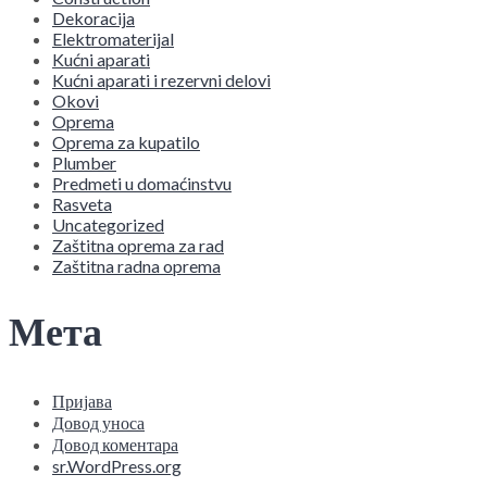
Dekoracija
Elektromaterijal
Kućni aparati
Kućni aparati i rezervni delovi
Okovi
Oprema
Oprema za kupatilo
Plumber
Predmeti u domaćinstvu
Rasveta
Uncategorized
Zaštitna oprema za rad
Zaštitna radna oprema
Мета
Пријава
Довод уноса
Довод коментара
sr.WordPress.org