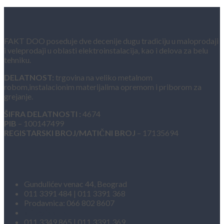
O NAMA
FAKT DOO poseduje dve decenije dugu tradiciju u maloprodaji
i veleprodaji u oblasti elektroinstalacija, kao i delova za belu
tehniku.
DELATNOST:
trgovina na veliko metalnom
robom,instalacionim materijalima opremom i priborom za
grejanje.
ŠIFRA DELATNOSTI :
4674
PIB
– 100147499
REGISTARSKI BROJ/MATIČNI BROJ
– 17135694
Kontakt informacije
Gundulićev venac 44, Beograd
011 3391 484 | 011 3391 368
Prodavnica: 066 802 8607
info@fakt.rs
011 3349 865 | 011 3391 369