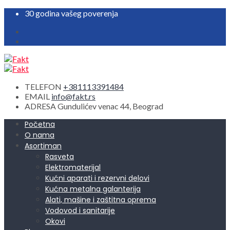
30 godina vašeg poverenja
TELEFON
+381113391484
EMAIL
info@fakt.rs
ADRESA
Gundulićev venac 44, Beograd
Početna
O nama
Asortiman
Rasveta
Elektromaterijal
Kućni aparati i rezervni delovi
Kućna metalna galanterija
Alati, mašine i zaštitna oprema
Vodovod i sanitarije
Okovi