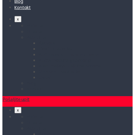
Blog
Kontakt
x
Početna
O nama
Asortiman
Rasveta
Elektromaterijal
Kućni aparati i rezervni delovi
Kućna metalna galanterija
Alati, mašine i zaštitna oprema
Vodovod i sanitarije
Okovi
Blog
Kontakt
Pošaljite upit
x
Početna
O nama
Asortiman
Rasveta