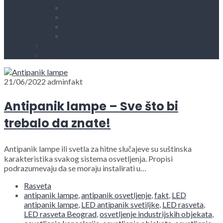
Kućni aparati i rezervni delovi
Alati, mašine i zaštitna oprema
Vodovod i sanitarije
Okovi
Kontakt
Blog
21/06/2022
adminfakt
Antipanik lampe – Sve što bi
trebalo da znate!
Antipanik lampe ili svetla za hitne slučajeve su suštinska
karakteristika svakog sistema osvetljenja. Propisi
podrazumevaju da se moraju instalirati u…
Rasveta
antipanik lampe
,
antipanik osvetljenje
,
fakt
,
LED
antipanik lampe
,
LED antipanik svetiljke
,
LED rasveta
,
LED rasveta Beograd
,
osvetljenje industrijskih objekata
,