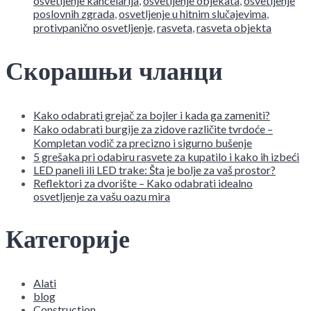
osvetljenje kancelarija
,
osvetljenje objekata
,
osvetljenje
poslovnih zgrada
,
osvetljenje u hitnim slučajevima
,
protivpanično osvetljenje
,
rasveta
,
rasveta objekta
Скорашњи чланци
Kako odabrati grejač za bojler i kada ga zameniti?
Kako odabrati burgije za zidove različite tvrdoće –
Kompletan vodič za precizno i sigurno bušenje
5 grešaka pri odabiru rasvete za kupatilo i kako ih izbeći
LED paneli ili LED trake: Šta je bolje za vaš prostor?
Reflektori za dvorište – Kako odabrati idealno
osvetljenje za vašu oazu mira
Категорије
Alati
blog
Construction