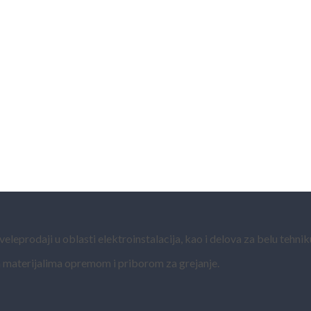
eprodaji u oblasti elektroinstalacija, kao i delova za belu tehnik
 materijalima opremom i priborom za grejanje.