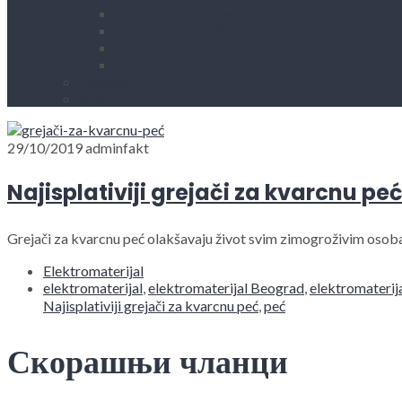
Kućni aparati i rezervni delovi
Alati, mašine i zaštitna oprema
Vodovod i sanitarije
Okovi
Kontakt
Blog
29/10/2019
adminfakt
Najisplativiji grejači za kvarcnu pe
Grejači za kvarcnu peć olakšavaju život svim zimogroživim osob
Elektromaterijal
elektromaterijal
,
elektromaterijal Beograd
,
elektromaterij
Najisplativiji grejači za kvarcnu peć
,
peć
Скорашњи чланци