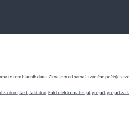
ć
ama tokom hladnih dana. Zima je pred nama i zvanično počinje se
al za dom
,
fakt
,
fakt doo
,
Fakt elektromaterijal
,
grejači
,
grejači za 