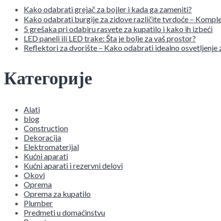
Kako odabrati grejač za bojler i kada ga zameniti?
Kako odabrati burgije za zidove različite tvrdoće – Komple
5 grešaka pri odabiru rasvete za kupatilo i kako ih izbeći
LED paneli ili LED trake: Šta je bolje za vaš prostor?
Reflektori za dvorište – Kako odabrati idealno osvetljenje
Категорије
Alati
blog
Construction
Dekoracija
Elektromaterijal
Kućni aparati
Kućni aparati i rezervni delovi
Okovi
Oprema
Oprema za kupatilo
Plumber
Predmeti u domaćinstvu