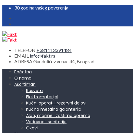
30 godina vašeg poverenja
TELEFON
+381113391484
EMAIL
info@fakt.rs
ADRESA
Gundulićev venac 44, Beograd
Početna
O nama
Asortiman
Rasveta
Elektromaterijal
Kućni aparati i rezervni delovi
Kućna metalna galanterija
Alati, mašine i zaštitna oprema
Vodovod i sanitarije
Okovi