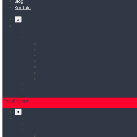
Blog
Kontakt
x
Početna
O nama
Asortiman
Rasveta
Elektromaterijal
Kućni aparati i rezervni delovi
Kućna metalna galanterija
Alati, mašine i zaštitna oprema
Vodovod i sanitarije
Okovi
Blog
Kontakt
Pošaljite upit
x
Početna
O nama
Asortiman
Rasveta