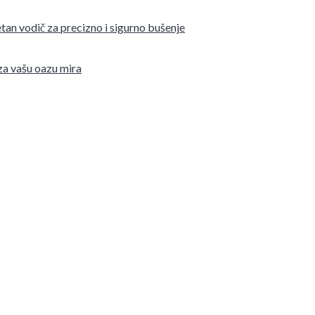
tan vodič za precizno i sigurno bušenje
 za vašu oazu mira