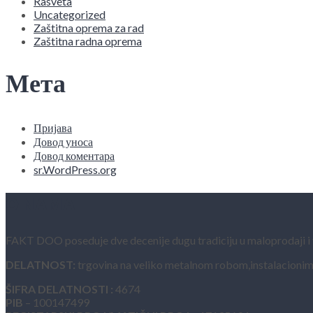
Rasveta
Uncategorized
Zaštitna oprema za rad
Zaštitna radna oprema
Мета
Пријава
Довод уноса
Довод коментара
sr.WordPress.org
O NAMA
FAKT DOO poseduje dve decenije dugu tradiciju u maloprodaji i vel
DELATNOST:
trgovina na veliko metalnom robom,instalacionim
ŠIFRA DELATNOSTI :
4674
PIB
– 100147499