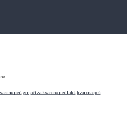
zona…
kvarcnu peć
,
grejači za kvarcnu peć fakt
,
kvarcna peć
,