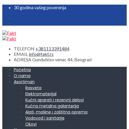
30 godina vašeg poverenja
TELEFON
+381113391484
EMAIL
info@fakt.rs
ADRESA
Gundulićev venac 44, Beograd
Početna
O nama
Asortiman
Rasveta
Elektromaterijal
Kućni aparati i rezervni delovi
Kućna metalna galanterija
Alati, mašine i zaštitna oprema
Vodovod i sanitarije
Okovi