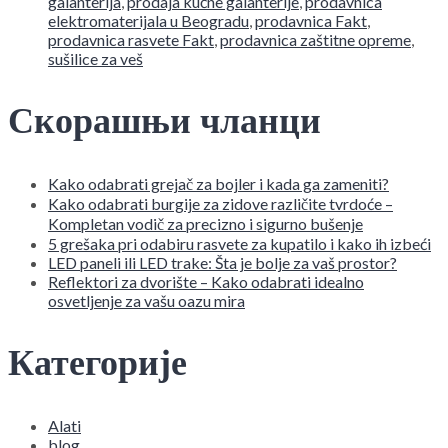
galanterija
,
prodaja kućne galanterije
,
prodavnica
elektromaterijala u Beogradu
,
prodavnica Fakt
,
prodavnica rasvete Fakt
,
prodavnica zaštitne opreme
,
sušilice za veš
Скорашњи чланци
Kako odabrati grejač za bojler i kada ga zameniti?
Kako odabrati burgije za zidove različite tvrdoće –
Kompletan vodič za precizno i sigurno bušenje
5 grešaka pri odabiru rasvete za kupatilo i kako ih izbeći
LED paneli ili LED trake: Šta je bolje za vaš prostor?
Reflektori za dvorište – Kako odabrati idealno
osvetljenje za vašu oazu mira
Категорије
Alati
blog