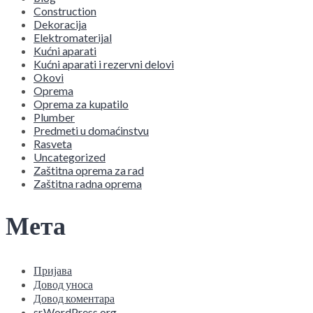
Construction
Dekoracija
Elektromaterijal
Kućni aparati
Kućni aparati i rezervni delovi
Okovi
Oprema
Oprema za kupatilo
Plumber
Predmeti u domaćinstvu
Rasveta
Uncategorized
Zaštitna oprema za rad
Zaštitna radna oprema
Мета
Пријава
Довод уноса
Довод коментара
sr.WordPress.org