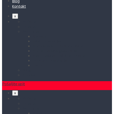
Blog
Kontakt
x
Početna
O nama
Asortiman
Rasveta
Elektromaterijal
Kućni aparati i rezervni delovi
Kućna metalna galanterija
Alati, mašine i zaštitna oprema
Vodovod i sanitarije
Okovi
Blog
Kontakt
Pošaljite upit
x
Početna
O nama
Asortiman
Rasveta