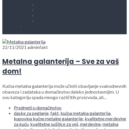
Kućni aparati i rezervni delovi
Alati, mašine i zaštitna oprema
Vodovod i sanitarije
Okovi
Kontakt
Blog
22/11/2021
adminfakt
Metalna galanterija – Sve za vaš
dom!
Kućna metalna galanterija može učiniti obavljanje svakodnevnih
obaveza i zadataka u domaćinstvu daleko jednostavnijim. U
ovu kategoriju spada mnogo različitih proizvoda, ali…
Predmeti u domaćinstvu
daske za peglanje
,
fakt
,
kućna metalna galanterija
,
kupovina kućne metalne galanterije
,
kvalitetne merdevine
za kuću
,
kvalitetne sušilice za veš
,
merdevine
,
metalna