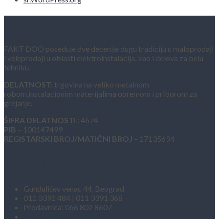
O NAMA
FAKT DOO poseduje dve decenije dugu tradiciju u maloprodaji
i veleprodaji u oblasti elektroinstalacija, kao i delova za belu
tehniku.
DELATNOST:
trgovina na veliko metalnom
robom,instalacionim materijalima opremom i priborom za
grejanje.
ŠIFRA DELATNOSTI :
4674
PIB
– 100147499
REGISTARSKI BROJ/MATIČNI BROJ
– 17135694
Kontakt informacije
Gundulićev venac 44, Beograd
011 3391 484 | 011 3391 368
Prodavnica: 066 802 8607
info@fakt.rs