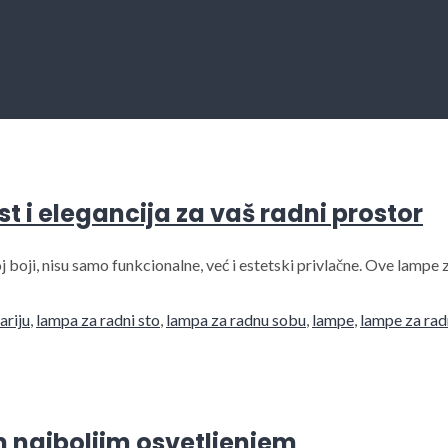
 i elegancija za vaš radni prostor
 boji, nisu samo funkcionalne, već i estetski privlačne. Ove lampe 
ariju
,
lampa za radni sto
,
lampa za radnu sobu
,
lampe
,
lampe za rad
 najboljim osvetljenjem