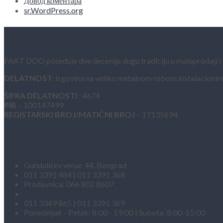
Довод коментара
sr.WordPress.org
O NAMA
FAKT DOO poseduje dve decenije dugu tradiciju u maloprodaji i vel
DELATNOST:
trgovina na veliko metalnom robom,instalacionim
ŠIFRA DELATNOSTI :
4674
PIB
– 100147499
REGISTARSKI BROJ/MATIČNI BROJ
– 17135694
Kontakt informacije
Gundulićev venac 44, Beograd
011 3391 484 | 011 3391 368
Prodavnica: 066 802 8607
info@fakt.rs
011 3349 865 | 011 3391 369
Ponedeljak - Petak: 8:00 - 19:00 | Subota: 8:00-15:00