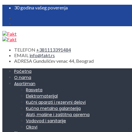
30 godina vašeg poverenja
TELEFON
+381113391484
EMAIL
info@fakt.rs
ADRESA
Gundulićev venac 44, Beograd
Početna
O nama
Asortiman
Rasveta
Elektromaterijal
Kućni aparati i rezervni delovi
Kućna metalna galanterija
Alati, mašine i zaštitna oprema
Vodovod i sanitarije
Okovi