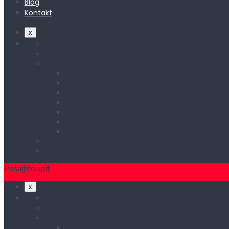
Blog
Kontakt
x
Početna
O nama
Asortiman
Rasveta
Elektromaterijal
Kućni aparati i rezervni delovi
Kućna metalna galanterija
Alati, mašine i zaštitna oprema
Vodovod i sanitarije
Okovi
Blog
Kontakt
Pošaljite upit
x
Početna
O nama
Asortiman
Rasveta