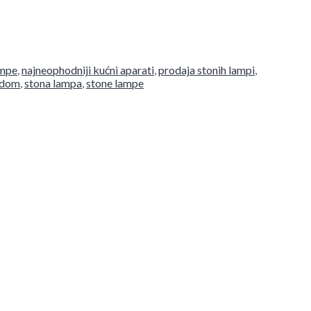
ampe
,
najneophodniji kućni aparati
,
prodaja stonih lampi
,
š dom
,
stona lampa
,
stone lampe