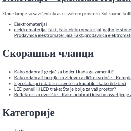
Stone lampe su savršeni ukras u svakom prostoru. Svi znamo koliko
Elektromaterijal
elektromaterijal
,
fakt
,
Fakt elektromaterijal
,
najbolje ston
Prodavnica elektromaterijala Fakt
,
prodavnica elektromate
Скорашњи чланци
Kako odabrati grejač za bojler i kada ga zameniti?
Kako odabrati burgije za zidove različite tvrdoće – Komple
5 grešaka pri odabiru rasvete za kupatilo i kako ih izbeći
LED paneli ili LED trake: Šta je bolje za vaš prostor?
Reflektori za dvorište – Kako odabrati idealno osvetljenje
Категорије
Alati