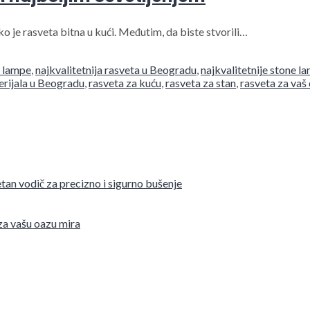
 je rasveta bitna u kući. Međutim, da biste stvorili…
e lampe
,
najkvalitetnija rasveta u Beogradu
,
najkvalitetnije stone l
rijala u Beogradu
,
rasveta za kuću
,
rasveta za stan
,
rasveta za va
tan vodič za precizno i sigurno bušenje
 za vašu oazu mira