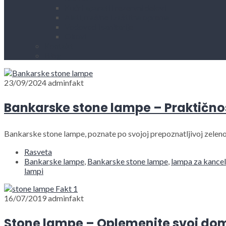
Kućni aparati i rezervni delovi
Alati, mašine i zaštitna oprema
Vodovod i sanitarije
Okovi
Kontakt
Blog
23/09/2024
adminfakt
Bankarske stone lampe – Praktičnost
Bankarske stone lampe, poznate po svojoj prepoznatljivoj zelenoj
Rasveta
Bankarske lampe
,
Bankarske stone lampe
,
lampa za kancel
lampi
16/07/2019
adminfakt
Stone lampe – Oplemenite svoj dom