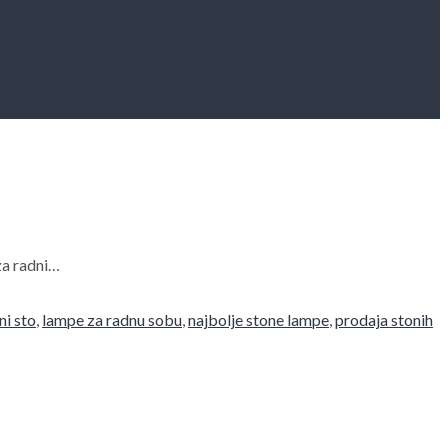
za radni…
ni sto
,
lampe za radnu sobu
,
najbolje stone lampe
,
prodaja stonih