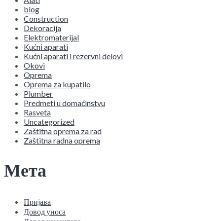
blog
Construction
Dekoracija
Elektromaterijal
Kućni aparati
Kućni aparati i rezervni delovi
Okovi
Oprema
Oprema za kupatilo
Plumber
Predmeti u domaćinstvu
Rasveta
Uncategorized
Zaštitna oprema za rad
Zaštitna radna oprema
Мета
Пријава
Довод уноса