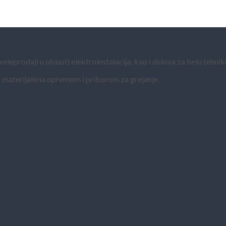
eprodaji u oblasti elektroinstalacija, kao i delova za belu tehnik
 materijalima opremom i priborom za grejanje.