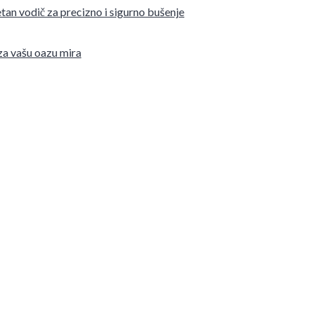
tan vodič za precizno i sigurno bušenje
 za vašu oazu mira