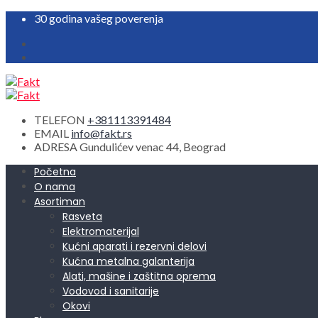
30 godina vašeg poverenja
TELEFON
+381113391484
EMAIL
info@fakt.rs
ADRESA
Gundulićev venac 44, Beograd
Početna
O nama
Asortiman
Rasveta
Elektromaterijal
Kućni aparati i rezervni delovi
Kućna metalna galanterija
Alati, mašine i zaštitna oprema
Vodovod i sanitarije
Okovi