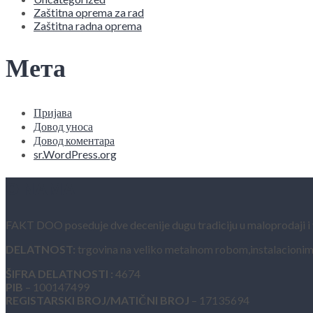
Zaštitna oprema za rad
Zaštitna radna oprema
Мета
Пријава
Довод уноса
Довод коментара
sr.WordPress.org
O NAMA
FAKT DOO poseduje dve decenije dugu tradiciju u maloprodaji i vel
DELATNOST:
trgovina na veliko metalnom robom,instalacionim
ŠIFRA DELATNOSTI :
4674
PIB
– 100147499
REGISTARSKI BROJ/MATIČNI BROJ
– 17135694