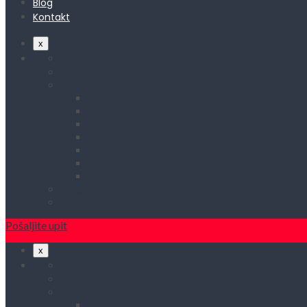
Blog
Kontakt
x
Početna
O nama
Asortiman
Rasveta
Elektromaterijal
Kućni aparati i rezervni delovi
Kućna metalna galanterija
Alati, mašine i zaštitna oprema
Vodovod i sanitarije
Okovi
Blog
Kontakt
Pošaljite upit
x
Početna
O nama
Asortiman
Rasveta