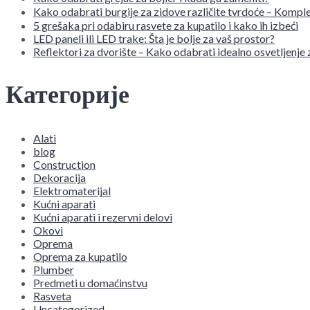
Kako odabrati burgije za zidove različite tvrdoće – Komple
5 grešaka pri odabiru rasvete za kupatilo i kako ih izbeći
LED paneli ili LED trake: Šta je bolje za vaš prostor?
Reflektori za dvorište – Kako odabrati idealno osvetljenje
Категорије
Alati
blog
Construction
Dekoracija
Elektromaterijal
Kućni aparati
Kućni aparati i rezervni delovi
Okovi
Oprema
Oprema za kupatilo
Plumber
Predmeti u domaćinstvu
Rasveta
Uncategorized