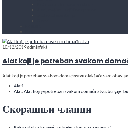
Kućni aparati i rezervni delovi
Alati, mašine i zaštitna oprema
Vodovod i sanitarije
Okovi
Kontakt
Blog
18/12/2019
adminfakt
Alat koji je potreban svakom doma
Alat koji je potreban svakom domaćinstvu olakšaće vam obavljanje
Alati
Alat
,
Alat koji je potreban svakom domaćinstvu
,
burgije
,
bu
Скорашњи чланци
Kako odabrati grejač za bojler i kada ga zameniti?