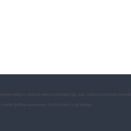
eprodaji u oblasti elektroinstalacija, kao i delova za belu tehnik
 materijalima opremom i priborom za grejanje.