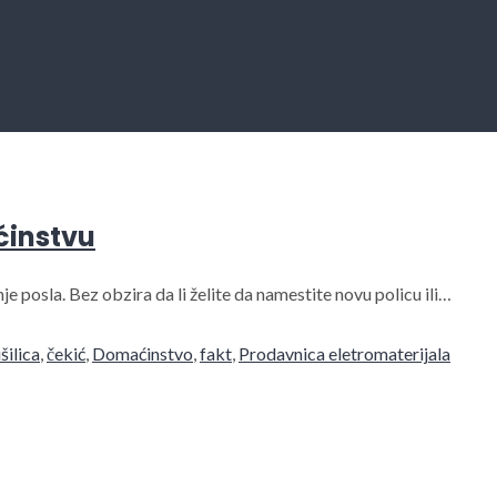
ćinstvu
 posla. Bez obzira da li želite da namestite novu policu ili…
šilica
,
čekić
,
Domaćinstvo
,
fakt
,
Prodavnica eletromaterijala