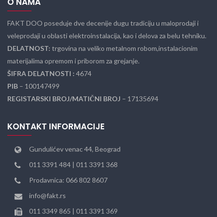
O NAMA
FAKT DOO poseduje dve decenije dugu tradiciju u maloprodaji i
veleprodaji u oblasti elektroinstalacija, kao i delova za belu tehniku.
DELATNOST:
trgovina na veliko metalnom robom,instalacionim
materijalima opremom i priborom za grejanje.
ŠIFRA DELATNOSTI :
4674
PIB
– 100147499
REGISTARSKI BROJ/MATIČNI BROJ
– 17135694
KONTAKT INFORMACIJE
Gundulićev venac 44, Beograd
011 3391 484 | 011 3391 368
Prodavnica: 066 802 8607
info@fakt.rs
011 3349 865 | 011 3391 369