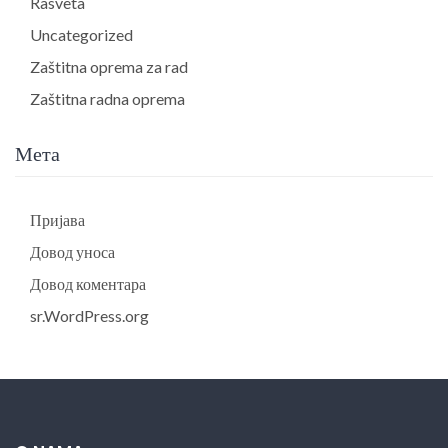
Rasveta
Uncategorized
Zaštitna oprema za rad
Zaštitna radna oprema
Мета
Пријава
Довод уноса
Довод коментара
sr.WordPress.org