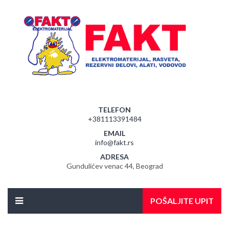
TELEFON
+381113391484
EMAIL
info@fakt.rs
ADRESA
Gundulićev venac 44, Beograd
POŠALJITE UPIT