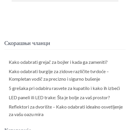
Скорашњи чланци
Kako odabrati grejač za bojler i kada ga zameniti?
Kako odabrati burgije za zidove različite tvrdoće –
Kompletan vodič za precizno i sigurno bušenje
5 grešaka pri odabiru rasvete za kupatilo i kako ih izbeći
LED paneli ili LED trake: Šta je bolje za vaš prostor?
Reflektori za dvorište – Kako odabrati idealno osvetljenje
za vašu oazu mira