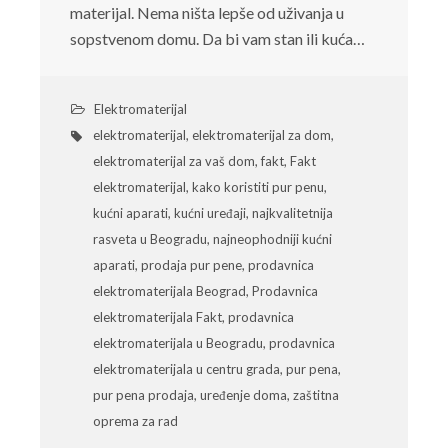
materijal. Nema ništa lepše od uživanja u
sopstvenom domu. Da bi vam stan ili kuća…
Elektromaterijal
elektromaterijal
,
elektromaterijal za dom
,
elektromaterijal za vaš dom
,
fakt
,
Fakt
elektromaterijal
,
kako koristiti pur penu
,
kućni aparati
,
kućni uređaji
,
najkvalitetnija
rasveta u Beogradu
,
najneophodniji kućni
aparati
,
prodaja pur pene
,
prodavnica
elektromaterijala Beograd
,
Prodavnica
elektromaterijala Fakt
,
prodavnica
elektromaterijala u Beogradu
,
prodavnica
elektromaterijala u centru grada
,
pur pena
,
pur pena prodaja
,
uređenje doma
,
zaštitna
oprema za rad