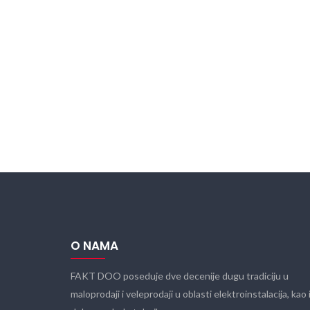
O NAMA
FAKT DOO poseduje dve decenije dugu tradiciju u
maloprodaji i veleprodaji u oblasti elektroinstalacija, kao 