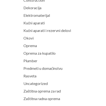
Construction
Dekoracija
Elektromaterijal
Kućni aparati
Kućni aparati i rezervni delovi
Okovi
Oprema
Oprema za kupatilo
Plumber
Predmeti u domaćinstvu
Rasveta
Uncategorized
Zaštitna oprema za rad
Zaštitna radna oprema