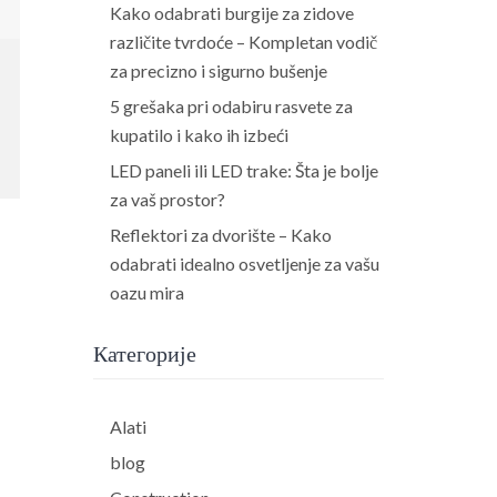
Kako odabrati burgije za zidove
različite tvrdoće – Kompletan vodič
za precizno i sigurno bušenje
5 grešaka pri odabiru rasvete za
kupatilo i kako ih izbeći
LED paneli ili LED trake: Šta je bolje
za vaš prostor?
Reflektori za dvorište – Kako
odabrati idealno osvetljenje za vašu
oazu mira
Категорије
Alati
blog