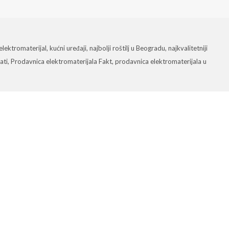
elektromaterijal
,
kućni uređaji
,
najbolji roštilj u Beogradu
,
najkvalitetniji
ati
,
Prodavnica elektromaterijala Fakt
,
prodavnica elektromaterijala u
j