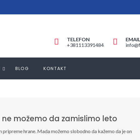
TELEFON
EMAI
+381113391484
info@f
N
BLOG
KONTAKT
og ne možemo da zamislimo leto
način pripreme hrane. Mada možemo slobodno da kažemo da je on