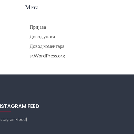
Мета
Пријава
Довод уноса
Довод коментара
sr.WordPress.org
NSTAGRAM FEED
nstagram-feed]