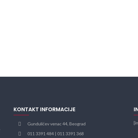
KONTAKT INFORMACIJE
I
[i
Gundulićev venac 44, Beograd
i
011 3391 484 | 011 3391 368