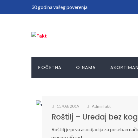
30 godina vašeg poverenja
POČETNA
O NAMA
ASORTIMA
13/08/2019
Adminfakt
Roštilj – Uređaj bez k
Roštilj je prva asocijacija za poseban 
mnogo više od…