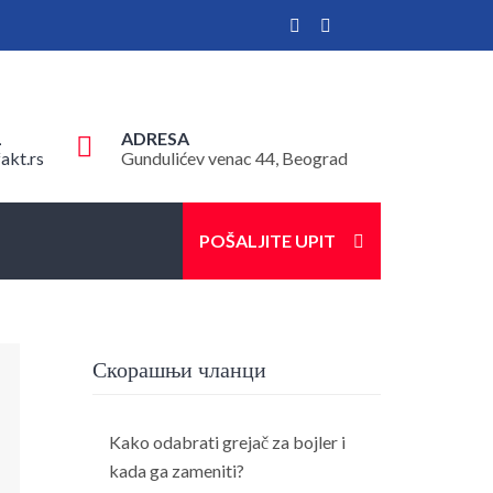
L
ADRESA
akt.rs
Gundulićev venac 44, Beograd
POŠALJITE UPIT
Скорашњи чланци
Kako odabrati grejač za bojler i
kada ga zameniti?