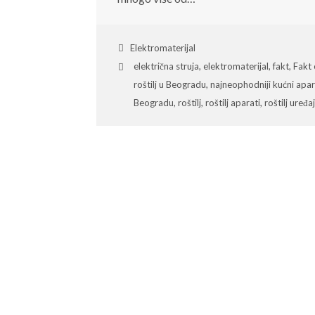
Elektromaterijal
električna struja
,
elektromaterijal
,
fakt
,
Fakt 
roštilj u Beogradu
,
najneophodniji kućni apar
Beogradu
,
roštilj
,
roštilj aparati
,
roštilj uređa