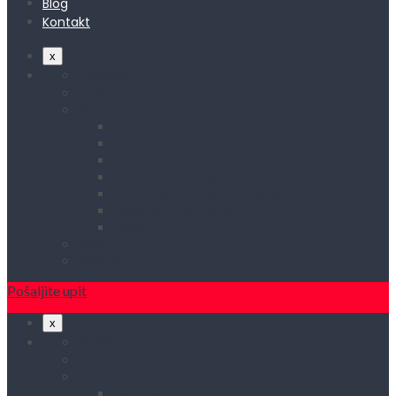
Blog
Kontakt
x
Početna
O nama
Asortiman
Rasveta
Elektromaterijal
Kućni aparati i rezervni delovi
Kućna metalna galanterija
Alati, mašine i zaštitna oprema
Vodovod i sanitarije
Okovi
Blog
Kontakt
Pošaljite upit
x
Početna
O nama
Asortiman
Rasveta