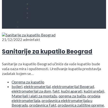
Kućni aparati i rezervni delovi
Alati, mašine i zaštitna oprema
Vodovod i sanitarije
Okovi
Kontakt
Blog
21/12/2022
adminfakt
Sanitarije za kupatilo Beograd
Sanitarije za kupatilo Beograd učiniće da vaše kupatilo bude
vaša oaza mira i opuštenosti. Uređivanje kupatila predstavlja
zadatak kojem se…
Oprema za kupatilo
bojleri
,
elektromaterijal
,
elektromaterijal Beograd
,
elektromaterijal za dom
,
fakt
,
kućni aparati
,
kućni uređaji
,
Materijali i alati za montažu
,
oprema za baštu
,
prodaja
elektromaterijala
,
prodavnica elektromaterijala u
Beogradu
,
prodavnica Fakt
,
prodavnica zaštitne opreme
,