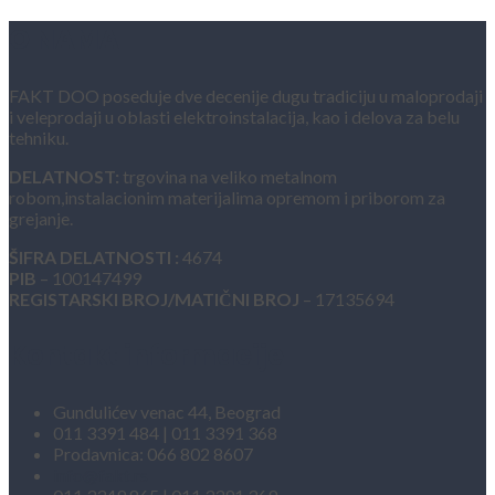
O NAMA
FAKT DOO poseduje dve decenije dugu tradiciju u maloprodaji
i veleprodaji u oblasti elektroinstalacija, kao i delova za belu
tehniku.
DELATNOST:
trgovina na veliko metalnom
robom,instalacionim materijalima opremom i priborom za
grejanje.
ŠIFRA DELATNOSTI :
4674
PIB
– 100147499
REGISTARSKI BROJ/MATIČNI BROJ
– 17135694
Kontakt informacije
Gundulićev venac 44, Beograd
011 3391 484 | 011 3391 368
Prodavnica: 066 802 8607
info@fakt.rs