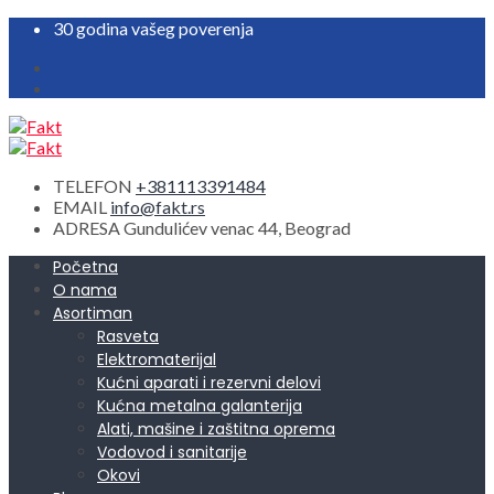
30 godina vašeg poverenja
TELEFON
+381113391484
EMAIL
info@fakt.rs
ADRESA
Gundulićev venac 44, Beograd
Početna
O nama
Asortiman
Rasveta
Elektromaterijal
Kućni aparati i rezervni delovi
Kućna metalna galanterija
Alati, mašine i zaštitna oprema
Vodovod i sanitarije
Okovi