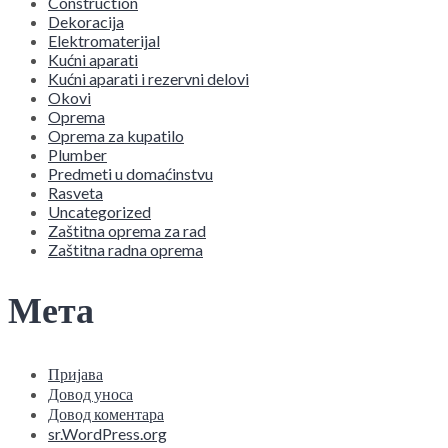
Construction
Dekoracija
Elektromaterijal
Kućni aparati
Kućni aparati i rezervni delovi
Okovi
Oprema
Oprema za kupatilo
Plumber
Predmeti u domaćinstvu
Rasveta
Uncategorized
Zaštitna oprema za rad
Zaštitna radna oprema
Мета
Пријава
Довод уноса
Довод коментара
sr.WordPress.org