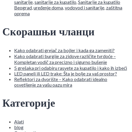
sanitarije
,
sanitarije za kupatilo
,
Sanitarije za kupatilo
Beograd
,
uređenje doma
,
vodovod i sanitarije
,
zaštitna
oprema
Скорашњи чланци
Kako odabrati grejač za bojler i kada ga zameniti?
Kako odabrati burgije za zidove različite tvrdoće –
Kompletan vodič za precizno i sigurno bušenje
5 grešaka pri odabiru rasvete za kupatilo i kako ih izbeći
LED paneli ili LED trake: Šta je bolje za vaš prostor?
Reflektori za dvorište – Kako odabrati idealno
osvetljenje za vašu oazu mira
Категорије
Alati
blog