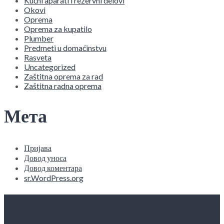
Kućni aparati i rezervni delovi
Okovi
Oprema
Oprema za kupatilo
Plumber
Predmeti u domaćinstvu
Rasveta
Uncategorized
Zaštitna oprema za rad
Zaštitna radna oprema
Мета
Пријава
Довод уноса
Довод коментара
sr.WordPress.org
O NAMA