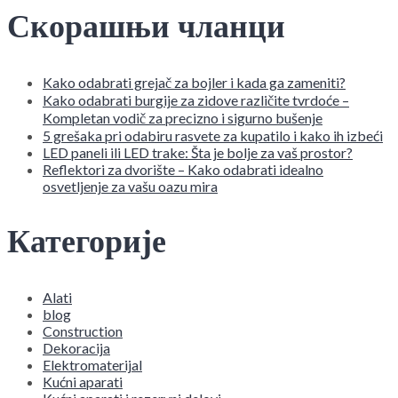
Скорашњи чланци
Kako odabrati grejač za bojler i kada ga zameniti?
Kako odabrati burgije za zidove različite tvrdoće –
Kompletan vodič za precizno i sigurno bušenje
5 grešaka pri odabiru rasvete za kupatilo i kako ih izbeći
LED paneli ili LED trake: Šta je bolje za vaš prostor?
Reflektori za dvorište – Kako odabrati idealno
osvetljenje za vašu oazu mira
Категорије
Alati
blog
Construction
Dekoracija
Elektromaterijal
Kućni aparati