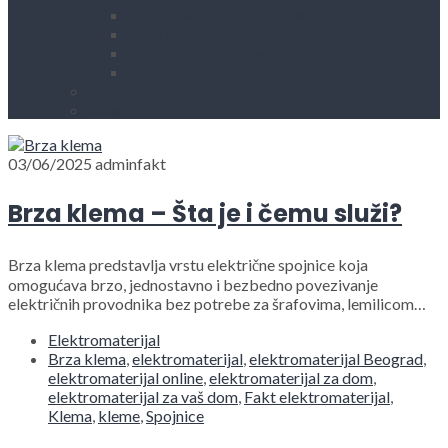
Kućni aparati i rezervni delovi
Alati, mašine i zaštitna oprema
Vodovod i sanitarije
Okovi
Kontakt
Blog
03/06/2025
adminfakt
Brza klema – Šta je i čemu služi?
Brza klema predstavlja vrstu električne spojnice koja
omogućava brzo, jednostavno i bezbedno povezivanje
električnih provodnika bez potrebe za šrafovima, lemilicom…
Elektromaterijal
Brza klema
,
elektromaterijal
,
elektromaterijal Beograd
,
elektromaterijal online
,
elektromaterijal za dom
,
elektromaterijal za vaš dom
,
Fakt elektromaterijal
,
Klema
,
kleme
,
Spojnice