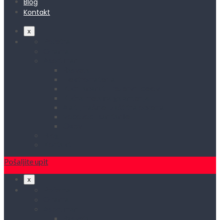
Blog
Kontakt
x
Početna
O nama
Asortiman
Rasveta
Elektromaterijal
Kućni aparati i rezervni delovi
Kućna metalna galanterija
Alati, mašine i zaštitna oprema
Vodovod i sanitarije
Okovi
Blog
Kontakt
Pošaljite upit
x
Početna
O nama
Asortiman
Rasveta