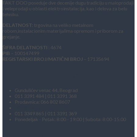
FAKT DOO poseduje dve decenije dugu tradiciju u maloprodaji
i veleprodaji u oblasti elektroinstalacija, kao i delova za belu
tehniku.
DELATNOST:
trgovina na veliko metalnom
robom,instalacionim materijalima opremom i priborom za
grejanje.
ŠIFRA DELATNOSTI :
4674
PIB
– 100147499
REGISTARSKI BROJ/MATIČNI BROJ
– 17135694
Kontakt informacije
Gundulićev venac 44, Beograd
011 3391 484 | 011 3391 368
Prodavnica: 066 802 8607
info@fakt.rs
011 3349 865 | 011 3391 369
Ponedeljak - Petak: 8:00 - 19:00 | Subota: 8:00-15:00
INSTAGRAM FEED