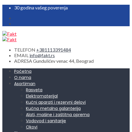
30 godina vašeg poverenja
TELEFON
+381113391484
EMAIL
info@fakt.rs
ADRESA
Gundulićev venac 44, Beograd
Početna
O nama
Asortiman
Rasveta
Elektromaterijal
Kućni aparati i rezervni delovi
Kućna metalna galanterija
Alati, mašine i zaštitna oprema
Vodovod i sanitarije
Okovi