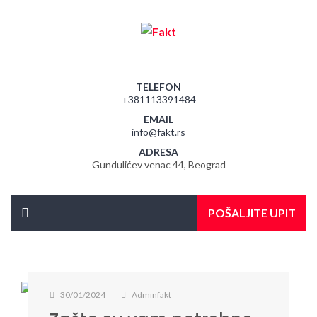
TELEFON
+381113391484
EMAIL
info@fakt.rs
ADRESA
Gundulićev venac 44, Beograd
POŠALJITE UPIT
30/01/2024
Adminfakt