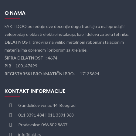
O NAMA
FAKT DOO poseduje dve decenije dugu tradiciju u maloprodaji i
veleprodaji u oblasti elektroinstalacija, kao i delova za belu tehniku.
DELATNOST:
trgovina na veliko metalnom robom,instalacionim
materijalima opremom i priborom za grejanje.
ŠIFRA DELATNOSTI :
4674
PIB
– 100147499
REGISTARSKI BROJ/MATIČNI BROJ
– 17135694
KONTAKT INFORMACIJE
Gundulićev venac 44, Beograd
011 3391 484 | 011 3391 368
Prodavnica: 066 802 8607
info@fakt.rs