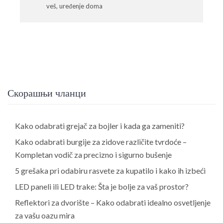
veš
,
uređenje doma
Скорашњи чланци
Kako odabrati grejač za bojler i kada ga zameniti?
Kako odabrati burgije za zidove različite tvrdoće –
Kompletan vodič za precizno i sigurno bušenje
5 grešaka pri odabiru rasvete za kupatilo i kako ih izbeći
LED paneli ili LED trake: Šta je bolje za vaš prostor?
Reflektori za dvorište – Kako odabrati idealno osvetljenje
za vašu oazu mira