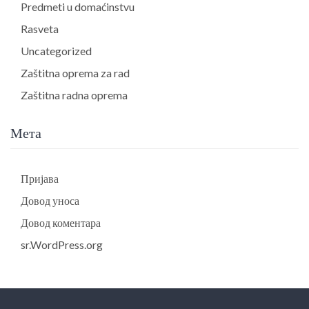
Predmeti u domaćinstvu
Rasveta
Uncategorized
Zaštitna oprema za rad
Zaštitna radna oprema
Мета
Пријава
Довод уноса
Довод коментара
sr.WordPress.org