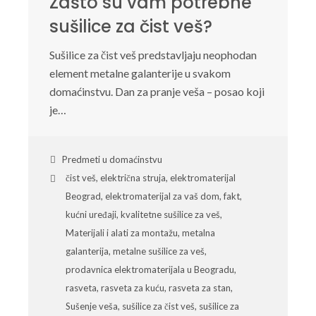
Zašto su vam potrebne
sušilice za čist veš?
Sušilice za čist veš predstavljaju neophodan
element metalne galanterije u svakom
domaćinstvu. Dan za pranje veša – posao koji
je…
Predmeti u domaćinstvu
čist veš
,
električna struja
,
elektromaterijal
Beograd
,
elektromaterijal za vaš dom
,
fakt
,
kućni uređaji
,
kvalitetne sušilice za veš
,
Materijali i alati za montažu
,
metalna
galanterija
,
metalne sušilice za veš
,
prodavnica elektromaterijala u Beogradu
,
rasveta
,
rasveta za kuću
,
rasveta za stan
,
Sušenje veša
,
sušilice za čist veš
,
sušilice za