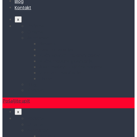
Blog
Kontakt
x
Početna
O nama
Asortiman
Rasveta
Elektromaterijal
Kućni aparati i rezervni delovi
Kućna metalna galanterija
Alati, mašine i zaštitna oprema
Vodovod i sanitarije
Okovi
Blog
Kontakt
Pošaljite upit
x
Početna
O nama
Asortiman
Rasveta