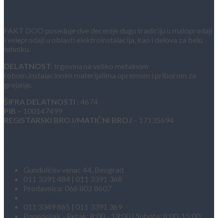
O NAMA
FAKT DOO poseduje dve decenije dugu tradiciju u maloprodaji
i veleprodaji u oblasti elektroinstalacija, kao i delova za belu
tehniku.
DELATNOST:
trgovina na veliko metalnom
robom,instalacionim materijalima opremom i priborom za
grejanje.
ŠIFRA DELATNOSTI :
4674
PIB
– 100147499
REGISTARSKI BROJ/MATIČNI BROJ
– 17135694
Kontakt informacije
Gundulićev venac 44, Beograd
011 3391 484 | 011 3391 368
Prodavnica: 066 802 8607
info@fakt.rs
011 3349 865 | 011 3391 369
Ponedeljak - Petak: 8:00 - 19:00 | Subota: 8:00-15:00