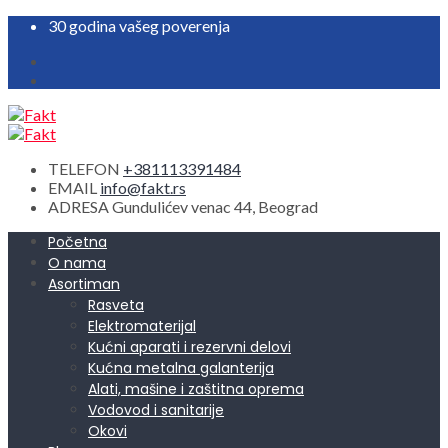
30 godina vašeg poverenja
TELEFON
+381113391484
EMAIL
info@fakt.rs
ADRESA
Gundulićev venac 44, Beograd
Početna
O nama
Asortiman
Rasveta
Elektromaterijal
Kućni aparati i rezervni delovi
Kućna metalna galanterija
Alati, mašine i zaštitna oprema
Vodovod i sanitarije
Okovi