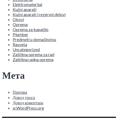
Elektromaterijal
Kućni aparati
Kućni aparati i rezervni delovi
Okovi
Oprema
Oprema za kupatilo
Plumber
Predmeti u domaćinstvu
Rasveta
Uncategorized
Zaštitna oprema za rad
Zaštitna radna oprema
Мета
Пријава
Довод уноса
Довод коментара
sr.WordPress.org