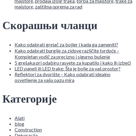
majstore
,
prodaja izolir traka
,
torba za majstore
,
trake za
majstore
,
zaštitna oprema za rad
Скорашњи чланци
Kako odabrati grejač za bojler i kada ga zameniti?
Kako odabrati burgije za zidove različite tvrdoće –
Kompletan vodič za precizno i sigurno bušenje
5 grešaka pri odabiru rasvete za kupatilo i kako ih izbeći
LED paneli ili LED trake: Šta je bolje za vaš prostor?
Reflektori za dvorište – Kako odabrati idealno
osvetljenje za vašu oazu mira
Категорије
Alati
blog
Construction
Dekoracija