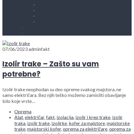
Kućni aparati i rezervni delovi
Alati, mašine i zaštitna oprema
Vodovod i sanitarije
Okovi
Kontakt
Blog
07/06/2023
adminfakt
Izolir trake – Zašto su vam
potrebne?
Izolir trake neophodan su deo opreme svakog majstora, ne
samo električara. Bez njih teško možemo zamisliti obavljanje
bilo koje vrste…
Oprema
Alat
,
električar
,
fakt
,
izolacija
,
izolir i krep trake
,
izolir
traka
,
izolir trake
,
izolirke
,
kofer za majstore
,
majstorske
trake
,
majstorski kofer
,
oprema za električare
,
oprema za