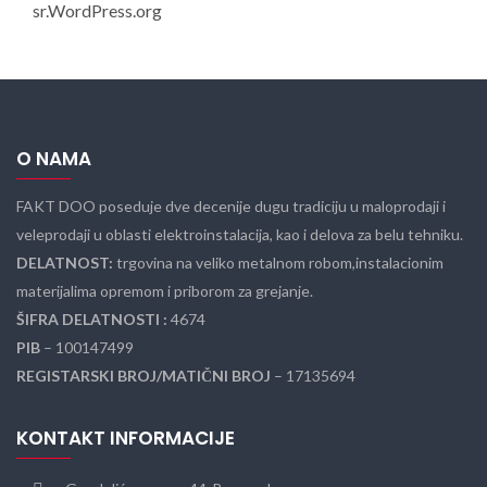
sr.WordPress.org
O NAMA
FAKT DOO poseduje dve decenije dugu tradiciju u maloprodaji i
veleprodaji u oblasti elektroinstalacija, kao i delova za belu tehniku.
DELATNOST:
trgovina na veliko metalnom robom,instalacionim
materijalima opremom i priborom za grejanje.
ŠIFRA DELATNOSTI :
4674
PIB
– 100147499
REGISTARSKI BROJ/MATIČNI BROJ
– 17135694
KONTAKT INFORMACIJE