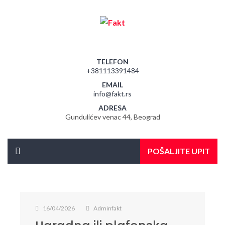
TELEFON
+381113391484
EMAIL
info@fakt.rs
ADRESA
Gundulićev venac 44, Beograd
POŠALJITE UPIT
16/04/2026
Adminfakt