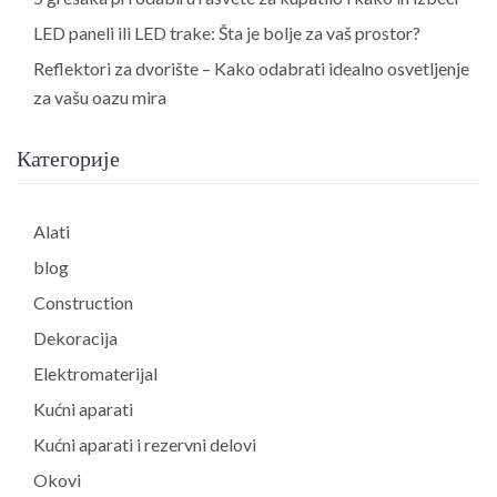
LED paneli ili LED trake: Šta je bolje za vaš prostor?
Reflektori za dvorište – Kako odabrati idealno osvetljenje
za vašu oazu mira
Категорије
Alati
blog
Construction
Dekoracija
Elektromaterijal
Kućni aparati
Kućni aparati i rezervni delovi
Okovi