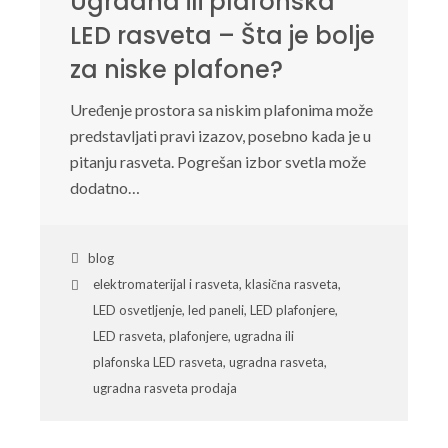
Ugradna ili plafonska
LED rasveta – Šta je bolje
za niske plafone?
Uređenje prostora sa niskim plafonima može
predstavljati pravi izazov, posebno kada je u
pitanju rasveta. Pogrešan izbor svetla može
dodatno…
blog
elektromaterijal i rasveta
,
klasična rasveta
,
LED osvetljenje
,
led paneli
,
LED plafonjere
,
LED rasveta
,
plafonjere
,
ugradna ili
plafonska LED rasveta
,
ugradna rasveta
,
ugradna rasveta prodaja