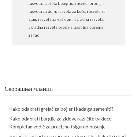
rasveta
,
rasveta beograd
,
rasveta prodaja
,
rasveta za dom
,
rasveta za kuću
,
rasveta za
stan
,
rasveta za vaš dom
,
ugradna rasveta
,
ugradna rasveta prodaja
,
zaštitna oprema
za rad
Скорашњи чланци
Kako odabrati grejač za bojler i kada ga zameniti?
Kako odabrati burgije za zidove različite tvrdoće –
Kompletan vodič za precizno i sigurno bušenje
5 grešaka pri odabiru rasvete za kupatilo i kako ih izbeći