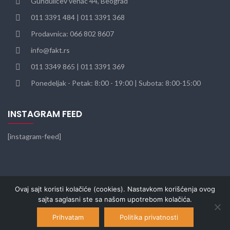
Gundulićev venac 44, Beograd
011 3391 484 | 011 3391 368
Prodavnica: 066 802 8607
info@fakt.rs
011 3349 865 | 011 3391 369
Ponedeljak - Petak: 8:00 - 19:00 | Subota: 8:00-15:00
INSTAGRAM FEED
[instagram-feed]
Ovaj sajt koristi kolačiće (cookies). Nastavkom korišćenja ovog
sajta saglasni ste sa našom upotrebom kolačića.
© 2022
FAKT
. Sva prava zadržana. Web dizajn SEO Team.
Prihvatam
Politika privatnosti