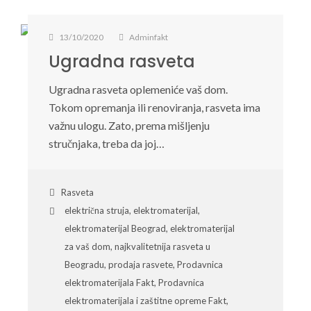
13/10/2020
Adminfakt
Ugradna rasveta
Ugradna rasveta oplemeniće vaš dom.
Tokom opremanja ili renoviranja, rasveta ima
važnu ulogu. Zato, prema mišljenju
stručnjaka, treba da joj…
Rasveta
električna struja
,
elektromaterijal
,
elektromaterijal Beograd
,
elektromaterijal
za vaš dom
,
najkvalitetnija rasveta u
Beogradu
,
prodaja rasvete
,
Prodavnica
elektromaterijala Fakt
,
Prodavnica
elektromaterijala i zaštitne opreme Fakt
,