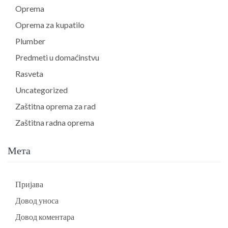
Oprema
Oprema za kupatilo
Plumber
Predmeti u domaćinstvu
Rasveta
Uncategorized
Zaštitna oprema za rad
Zaštitna radna oprema
Мета
Пријава
Довод уноса
Довод коментара