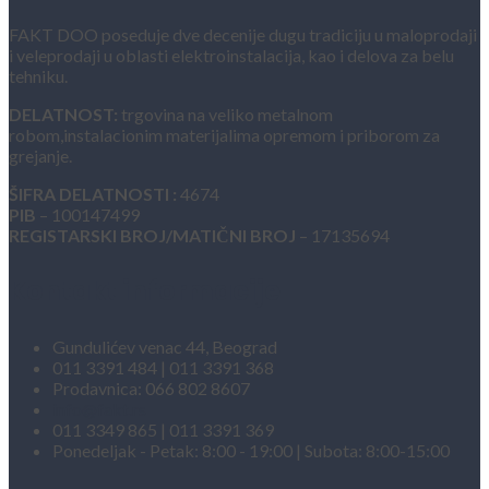
FAKT DOO poseduje dve decenije dugu tradiciju u maloprodaji
i veleprodaji u oblasti elektroinstalacija, kao i delova za belu
tehniku.
DELATNOST:
trgovina na veliko metalnom
robom,instalacionim materijalima opremom i priborom za
grejanje.
ŠIFRA DELATNOSTI :
4674
PIB
– 100147499
REGISTARSKI BROJ/MATIČNI BROJ
– 17135694
Kontakt informacije
Gundulićev venac 44, Beograd
011 3391 484 | 011 3391 368
Prodavnica: 066 802 8607
info@fakt.rs
011 3349 865 | 011 3391 369
Ponedeljak - Petak: 8:00 - 19:00 | Subota: 8:00-15:00