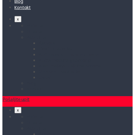
Blog
Kontakt
x
Početna
O nama
Asortiman
Rasveta
Elektromaterijal
Kućni aparati i rezervni delovi
Kućna metalna galanterija
Alati, mašine i zaštitna oprema
Vodovod i sanitarije
Okovi
Blog
Kontakt
Pošaljite upit
x
Početna
O nama
Asortiman
Rasveta