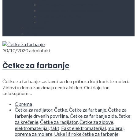
Kućni aparati i rezervni delovi
Alati, mašine i zaštitna oprema
Vodovod i sanitarije
Okovi
Kontakt
Blog
30/10/2020
adminfakt
Četke za farbanje
Četke za farbanje sastavni su deo pribora koji koriste moleri.
Zidovi u domu zauzimaju centralni deo. Oni daju ton
celokupnom…
Oprema
Četka za radijator
,
Četke
,
Četke za farbanje
,
Četke za
farbanje drvenih površina
,
Četke za farbanje zida
,
četke
za krečenje
,
Četke za radijator
,
Četke za zidove
,
elektromaterijal
,
fakt
,
Fakt elektromaterijal
,
moleraj
,
oprema za molere
,
Uske i široke četke za farbanje