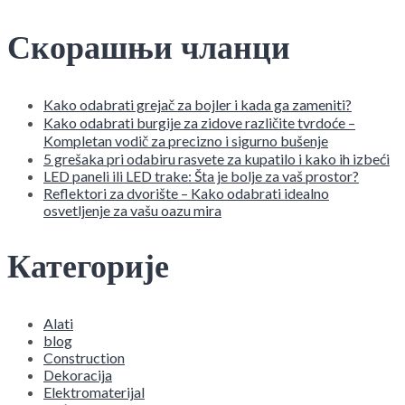
Скорашњи чланци
Kako odabrati grejač za bojler i kada ga zameniti?
Kako odabrati burgije za zidove različite tvrdoće –
Kompletan vodič za precizno i sigurno bušenje
5 grešaka pri odabiru rasvete za kupatilo i kako ih izbeći
LED paneli ili LED trake: Šta je bolje za vaš prostor?
Reflektori za dvorište – Kako odabrati idealno
osvetljenje za vašu oazu mira
Категорије
Alati
blog
Construction
Dekoracija
Elektromaterijal