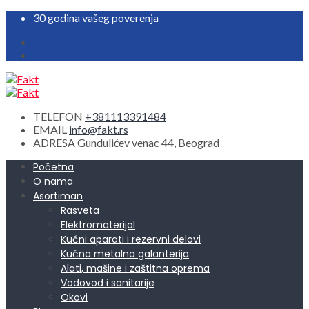
30 godina vašeg poverenja
TELEFON
+381113391484
EMAIL
info@fakt.rs
ADRESA
Gundulićev venac 44, Beograd
Početna
O nama
Asortiman
Rasveta
Elektromaterijal
Kućni aparati i rezervni delovi
Kućna metalna galanterija
Alati, mašine i zaštitna oprema
Vodovod i sanitarije
Okovi