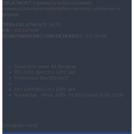
DELATNOST:
trgovina na veliko metalnom
robom,instalacionim materijalima opremom i priborom za
grejanje.
ŠIFRA DELATNOSTI :
4674
PIB
– 100147499
REGISTARSKI BROJ/MATIČNI BROJ
– 17135694
Kontakt informacije
Gundulićev venac 44, Beograd
011 3391 484 | 011 3391 368
Prodavnica: 066 802 8607
info@fakt.rs
011 3349 865 | 011 3391 369
Ponedeljak - Petak: 8:00 - 19:00 | Subota: 8:00-15:00
INSTAGRAM FEED
[instagram-feed]