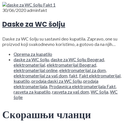
30/06/2020
adminfakt
Daske za WC šolju
Daske za WC šolju su sastavni deo kupatila. Zapravo, one su
proizvod koji svakodnevno koristimo, a gotovo da na njih…
Oprema za kupatilo
daske za WC šolju
,
daske za WC šolju Beograd
,
elektromaterijal
,
elektromaterijal Beograd
,
elektromaterijal online
,
elektromaterijal za dom
,
elektromaterijal za vaš dom
,
fakt
,
Fakt elektromaterijal
,
kupatilo
,
prodaja daski za WC šolju
,
prodaja
elektromaterijala
,
Prodavnica elektromaterijala Fakt
,
rasveta za kupatilo
,
rasveta za vaš dom
,
WC šolja
,
WC
šolje
Скорашњи чланци