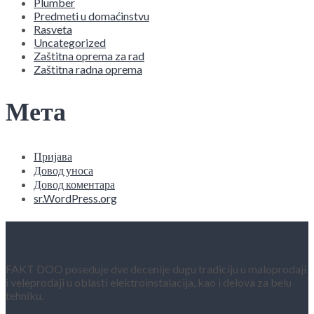
Plumber
Predmeti u domaćinstvu
Rasveta
Uncategorized
Zaštitna oprema za rad
Zaštitna radna oprema
Мета
Пријава
Довод уноса
Довод коментара
sr.WordPress.org
O NAMA
FAKT DOO poseduje dve decenije dugu tradiciju u maloprodaji
i veleprodaji u oblasti elektroinstalacija, kao i delova za belu
tehniku.