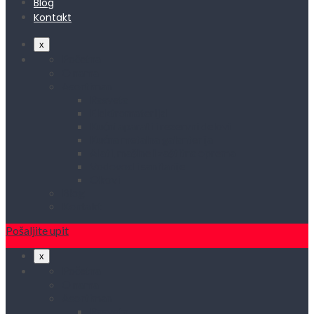
Blog
Kontakt
x
Početna
O nama
Asortiman
Rasveta
Elektromaterijal
Kućni aparati i rezervni delovi
Kućna metalna galanterija
Alati, mašine i zaštitna oprema
Vodovod i sanitarije
Okovi
Blog
Kontakt
Pošaljite upit
x
Početna
O nama
Asortiman
Rasveta