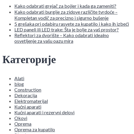
Kako odabrati grejač za bojler i kada ga zameniti?
Kako odabrati burgije za zidove različite tvrdoće –
Kompletan vodič za precizno i sigurno bušenje
5 grešaka pri odabiru rasvete za kupatilo i kako ih izbeći
LED paneli ili LED trake: Šta je bolje za vaš prostor?
Reflektori za dvorište – Kako odabrati idealno
osvetljenje za vašu oazu mira
Категорије
Alati
blog
Construction
Dekoracija
Elektromaterijal
Kućni aparati
Kućni aparati i rezervni delovi
Okovi
Oprema
Oprema za kupatilo