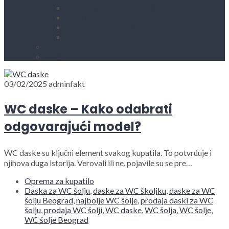
Kućni aparati i rezervni delovi
Alati, mašine i zaštitna oprema
Vodovod i sanitarije
Okovi
Kontakt
Blog
03/02/2025
adminfakt
WC daske – Kako odabrati
odgovarajući model?
WC daske su ključni element svakog kupatila. To potvrđuje i
njihova duga istorija. Verovali ili ne, pojavile su se pre…
Oprema za kupatilo
Daska za WC šolju
,
daske za WC školjku
,
daske za WC
šolju Beograd
,
najbolje WC šolje
,
prodaja daski za WC
šolju
,
prodaja WC šolji
,
WC daske
,
WC šolja
,
WC šolje
,
WC šolje Beograd