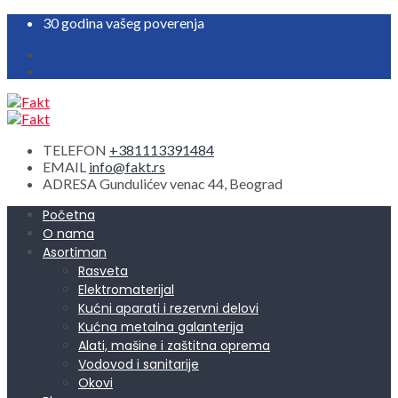
30 godina vašeg poverenja
TELEFON
+381113391484
EMAIL
info@fakt.rs
ADRESA
Gundulićev venac 44, Beograd
Početna
O nama
Asortiman
Rasveta
Elektromaterijal
Kućni aparati i rezervni delovi
Kućna metalna galanterija
Alati, mašine i zaštitna oprema
Vodovod i sanitarije
Okovi