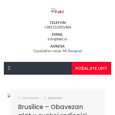
TELEFON
+381113391484
EMAIL
info@fakt.rs
ADRESA
Gundulićev venac 44, Beograd
POŠALJITE UPIT
26/11/2019
Adminfakt
Brusilice – Obavezan