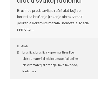
alat u svakoj radionici
Brusilice predstavljaju ručni alat koji se
koristi za brušenje (rezanje abrazivima) i
poliranje keramike metala i nemetala. Mada
se mogu…
Alati
brusilica
,
brusilica kupovina
,
Brusilice
,
elektromaterijal
,
elektromaterijal online
,
elektromaterijal prodaja
,
fakt
,
fakt doo
,
Radionica