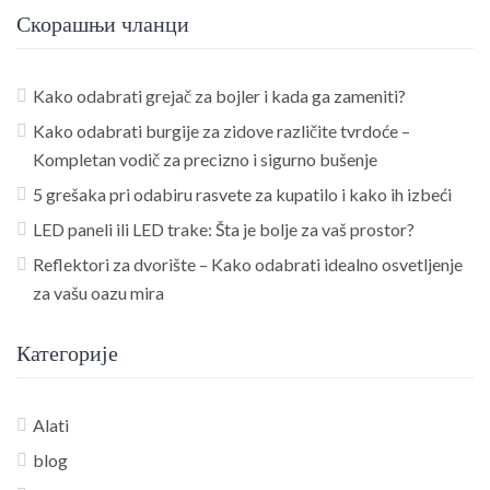
Скорашњи чланци
Kako odabrati grejač za bojler i kada ga zameniti?
Kako odabrati burgije za zidove različite tvrdoće –
Kompletan vodič za precizno i sigurno bušenje
5 grešaka pri odabiru rasvete za kupatilo i kako ih izbeći
LED paneli ili LED trake: Šta je bolje za vaš prostor?
Reflektori za dvorište – Kako odabrati idealno osvetljenje
za vašu oazu mira
Категорије
Alati
blog