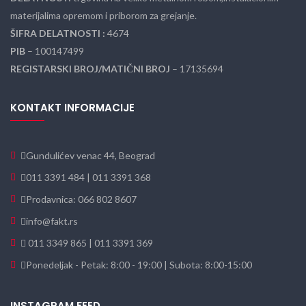
materijalima opremom i priborom za grejanje.
ŠIFRA DELATNOSTI :
4674
PIB
– 100147499
REGISTARSKI BROJ/MATIČNI BROJ
– 17135694
KONTAKT INFORMACIJE
Gundulićev venac 44, Beograd
011 3391 484 | 011 3391 368
Prodavnica: 066 802 8607
info@fakt.rs
011 3349 865 | 011 3391 369
Ponedeljak - Petak: 8:00 - 19:00 | Subota: 8:00-15:00
INSTAGRAM FEED