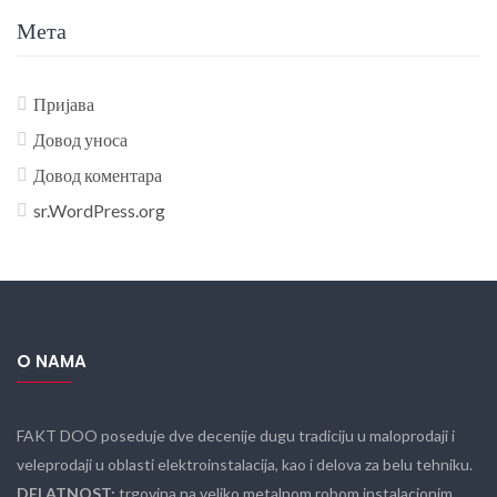
Мета
Пријава
Довод уноса
Довод коментара
sr.WordPress.org
O NAMA
FAKT DOO poseduje dve decenije dugu tradiciju u maloprodaji i
veleprodaji u oblasti elektroinstalacija, kao i delova za belu tehniku.
DELATNOST:
trgovina na veliko metalnom robom,instalacionim