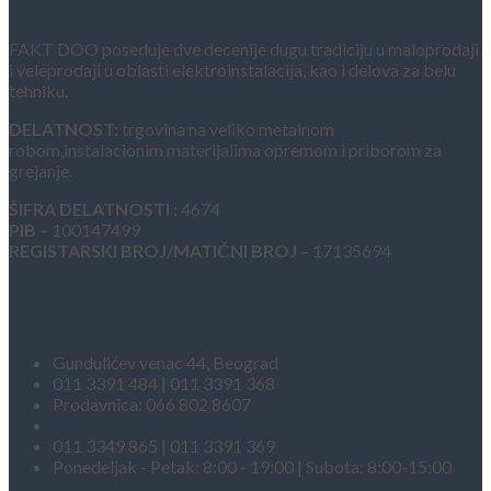
FAKT DOO poseduje dve decenije dugu tradiciju u maloprodaji
i veleprodaji u oblasti elektroinstalacija, kao i delova za belu
tehniku.
DELATNOST:
trgovina na veliko metalnom
robom,instalacionim materijalima opremom i priborom za
grejanje.
ŠIFRA DELATNOSTI :
4674
PIB
– 100147499
REGISTARSKI BROJ/MATIČNI BROJ
– 17135694
Kontakt informacije
Gundulićev venac 44, Beograd
011 3391 484 | 011 3391 368
Prodavnica: 066 802 8607
info@fakt.rs
011 3349 865 | 011 3391 369
Ponedeljak - Petak: 8:00 - 19:00 | Subota: 8:00-15:00