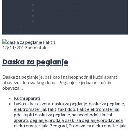
Kućni aparati i rezervni delovi
Alati, mašine i zaštitna oprema
Vodovod i sanitarije
Okovi
Kontakt
Blog
13/11/2019
adminfakt
Daska za peglanje
Daska za peglanje je, baš kao i najneophodniji kućni aparati,
obavezni deo svakog doma. Peglanje je jedna od kućnih
obaveza…
Kućni aparati
baštenska rasveta
,
daska za peglanje
,
daske za peglanje
,
elektromaterijal
,
fakt
,
fakt doo
,
Fakt elektromaterijal
,
gde kupiti dasku za peglanje
,
najneophodniji kućni
aparati
,
peglanje
,
prodaja daski za peglanje
,
prodavnica
elektromaterijala Beograd
,
Prodavnica elektromaterijala