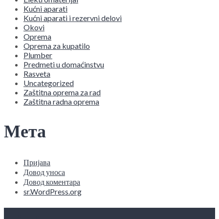
Kućni aparati
Kućni aparati i rezervni delovi
Okovi
Oprema
Oprema za kupatilo
Plumber
Predmeti u domaćinstvu
Rasveta
Uncategorized
Zaštitna oprema za rad
Zaštitna radna oprema
Мета
Пријава
Довод уноса
Довод коментара
sr.WordPress.org
O NAMA