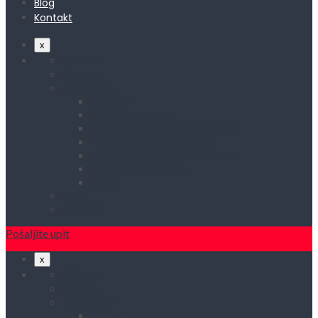
Blog
Kontakt
x
Početna
O nama
Asortiman
Rasveta
Elektromaterijal
Kućni aparati i rezervni delovi
Kućna metalna galanterija
Alati, mašine i zaštitna oprema
Vodovod i sanitarije
Okovi
Blog
Kontakt
Pošaljite upit
x
Početna
O nama
Asortiman
Rasveta