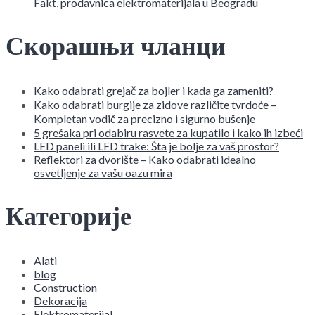
Fakt
,
prodavnica elektromaterijala u Beogradu
Скорашњи чланци
Kako odabrati grejač za bojler i kada ga zameniti?
Kako odabrati burgije za zidove različite tvrdoće –
Kompletan vodič za precizno i sigurno bušenje
5 grešaka pri odabiru rasvete za kupatilo i kako ih izbeći
LED paneli ili LED trake: Šta je bolje za vaš prostor?
Reflektori za dvorište – Kako odabrati idealno
osvetljenje za vašu oazu mira
Категорије
Alati
blog
Construction
Dekoracija
Elektromaterijal