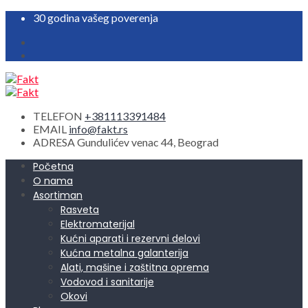
30 godina vašeg poverenja
TELEFON
+381113391484
EMAIL
info@fakt.rs
ADRESA
Gundulićev venac 44, Beograd
Početna
O nama
Asortiman
Rasveta
Elektromaterijal
Kućni aparati i rezervni delovi
Kućna metalna galanterija
Alati, mašine i zaštitna oprema
Vodovod i sanitarije
Okovi