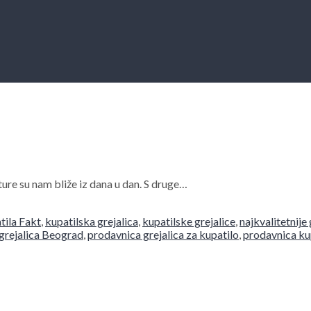
ture su nam bliže iz dana u dan. S druge…
tila Fakt
,
kupatilska grejalica
,
kupatilske grejalice
,
najkvalitetnije
 grejalica Beograd
,
prodavnica grejalica za kupatilo
,
prodavnica ku