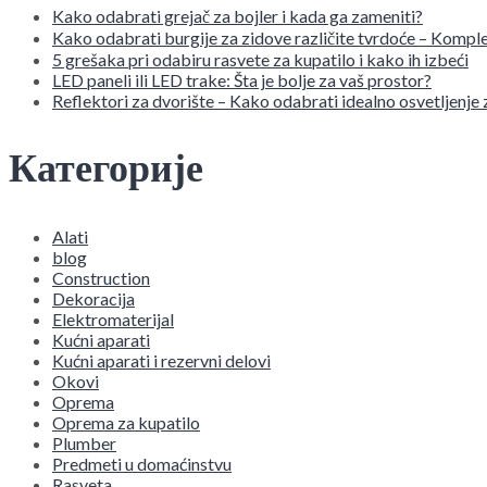
Kako odabrati grejač za bojler i kada ga zameniti?
Kako odabrati burgije za zidove različite tvrdoće – Komple
5 grešaka pri odabiru rasvete za kupatilo i kako ih izbeći
LED paneli ili LED trake: Šta je bolje za vaš prostor?
Reflektori za dvorište – Kako odabrati idealno osvetljenje
Категорије
Alati
blog
Construction
Dekoracija
Elektromaterijal
Kućni aparati
Kućni aparati i rezervni delovi
Okovi
Oprema
Oprema za kupatilo
Plumber
Predmeti u domaćinstvu
Rasveta