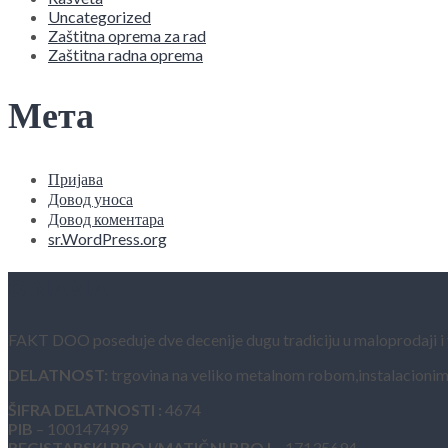
Uncategorized
Zaštitna oprema za rad
Zaštitna radna oprema
Мета
Пријава
Довод уноса
Довод коментара
sr.WordPress.org
O NAMA
FAKT DOO poseduje dve decenije dugu tradiciju u maloprodaji i vel
DELATNOST:
trgovina na veliko metalnom robom,instalacionim
ŠIFRA DELATNOSTI :
4674
PIB
– 100147499
REGISTARSKI BROJ/MATIČNI BROJ
– 17135694