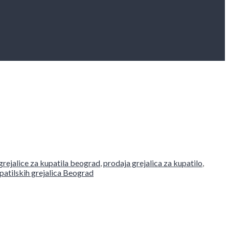
 grejalice za kupatila beograd
,
prodaja grejalica za kupatilo
,
patilskih grejalica Beograd