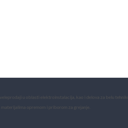
eprodaji u oblasti elektroinstalacija, kao i delova za belu tehnik
 materijalima opremom i priborom za grejanje.