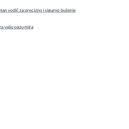
tan vodič za precizno i sigurno bušenje
 za vašu oazu mira