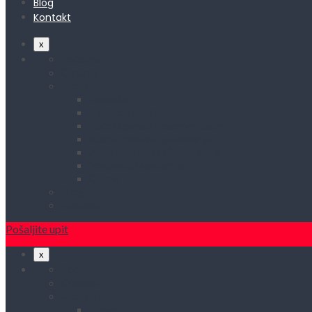
Blog
Kontakt
x
Početna
O nama
Asortiman
Rasveta
Elektromaterijal
Kućni aparati i rezervni delovi
Kućna metalna galanterija
Alati, mašine i zaštitna oprema
Vodovod i sanitarije
Okovi
Blog
Kontakt
Pošaljite upit
x
Početna
O nama
Asortiman
Rasveta