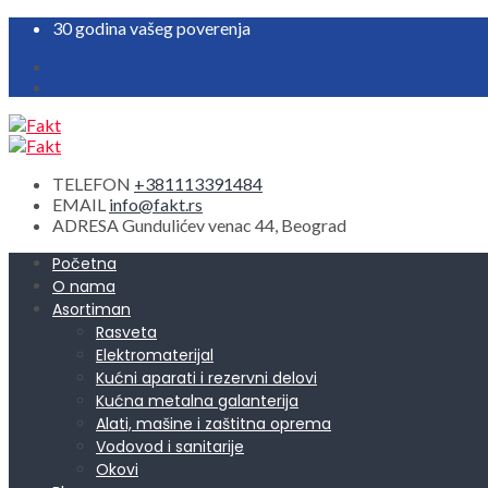
30 godina vašeg poverenja
TELEFON
+381113391484
EMAIL
info@fakt.rs
ADRESA
Gundulićev venac 44, Beograd
Početna
O nama
Asortiman
Rasveta
Elektromaterijal
Kućni aparati i rezervni delovi
Kućna metalna galanterija
Alati, mašine i zaštitna oprema
Vodovod i sanitarije
Okovi