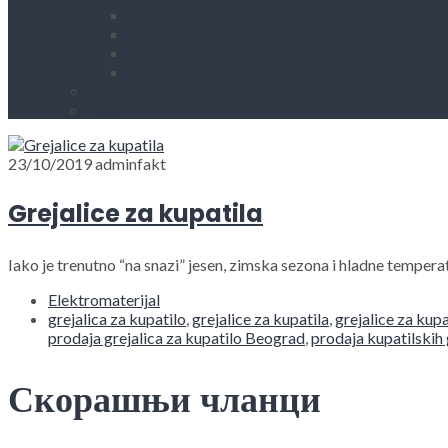
Kućni aparati i rezervni delovi
Alati, mašine i zaštitna oprema
Vodovod i sanitarije
Okovi
Kontakt
Blog
23/10/2019
adminfakt
Grejalice za kupatila
Iako je trenutno “na snazi” jesen, zimska sezona i hladne tempera
Elektromaterijal
grejalica za kupatilo
,
grejalice za kupatila
,
grejalice za kupa
prodaja grejalica za kupatilo Beograd
,
prodaja kupatilskih
Скорашњи чланци