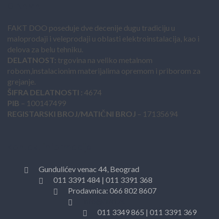
O NAMA
FAKT DOO poseduje dve decenije dugu tradiciju u
maloprodaji i veleprodaji u oblasti elektroinstalacija, kao i
delova za belu tehniku.
DELATNOST:
trgovina na veliko metalnom
robom,instalacionim materijalima opremom i priborom za
grejanje.
ŠIFRA DELATNOSTI :
4674
PIB
– 100147499
REGISTARSKI BROJ/MATIČNI BROJ
– 17135694
Kontakt informacije
Gundulićev venac 44, Beograd
011 3391 484 | 011 3391 368
Prodavnica: 066 802 8607
info@fakt.rs
011 3349 865 | 011 3391 369