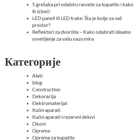
5 grešaka pri odabiru rasvete za kupatilo i kako
ih izbeći
LED paneli ili LED trake: Šta je bolje za vaš
prostor?
Reflektori za dvorište – Kako odabrati idealno
osvetljenje za vašu oazu mira
Категорије
Alati
blog
Construction
Dekoracija
Elektromaterijal
Kućni aparati
Kućni aparati i rezervni delovi
Okovi
Oprema
Oprema za kupatilo