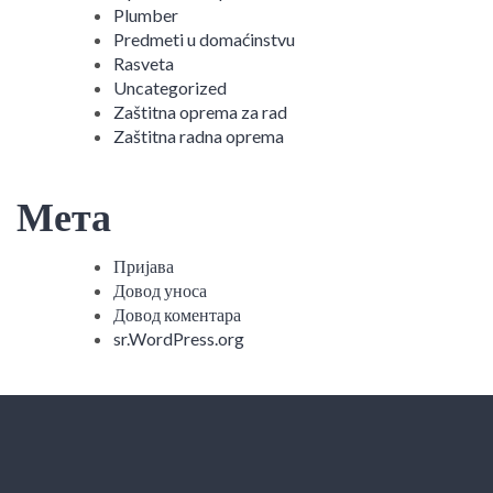
Plumber
Predmeti u domaćinstvu
Rasveta
Uncategorized
Zaštitna oprema za rad
Zaštitna radna oprema
Мета
Пријава
Довод уноса
Довод коментара
sr.WordPress.org