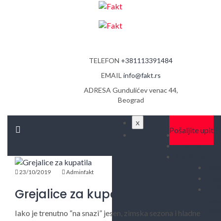
TELEFON
+381113391484
EMAIL
info@fakt.rs
ADRESA
Gundulićev venac 44,
Beograd
x
Pošaljite upit
Početna
O nama
Asortiman
Ras
23/10/2019
Adminfakt
Elek
Kuć
Grejalice za kupatila
apar
reze
Iako je trenutno “na snazi” jesen, zimska sezona i hladne