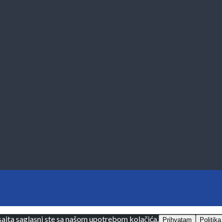
sajta saglasni ste sa našom upotrebom kolačića.
Prihvatam
Politika