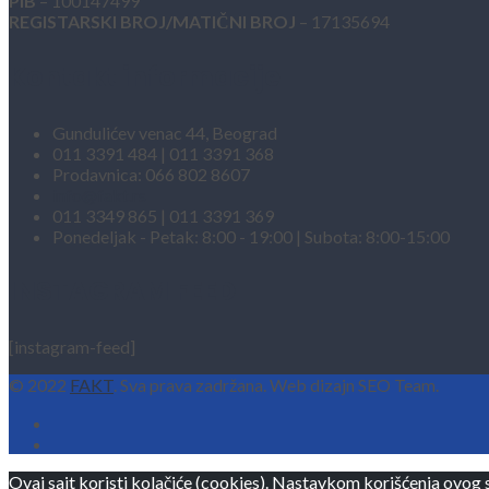
PIB
– 100147499
REGISTARSKI BROJ/MATIČNI BROJ
– 17135694
Kontakt informacije
Gundulićev venac 44, Beograd
011 3391 484 | 011 3391 368
Prodavnica: 066 802 8607
info@fakt.rs
011 3349 865 | 011 3391 369
Ponedeljak - Petak: 8:00 - 19:00 | Subota: 8:00-15:00
INSTAGRAM FEED
[instagram-feed]
© 2022
FAKT
. Sva prava zadržana. Web dizajn SEO Team.
Ovaj sajt koristi kolačiće (cookies). Nastavkom korišćenja ovog 