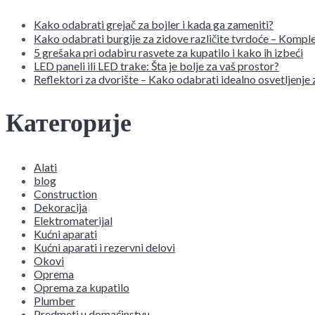
Kako odabrati grejač za bojler i kada ga zameniti?
Kako odabrati burgije za zidove različite tvrdoće – Komple
5 grešaka pri odabiru rasvete za kupatilo i kako ih izbeći
LED paneli ili LED trake: Šta je bolje za vaš prostor?
Reflektori za dvorište – Kako odabrati idealno osvetljenje
Категорије
Alati
blog
Construction
Dekoracija
Elektromaterijal
Kućni aparati
Kućni aparati i rezervni delovi
Okovi
Oprema
Oprema za kupatilo
Plumber
Predmeti u domaćinstvu