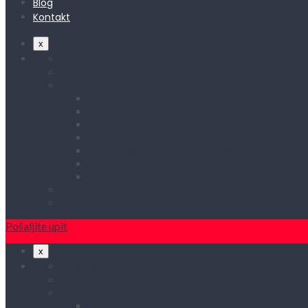
Blog
Kontakt
x
Početna
O nama
Asortiman
Rasveta
Elektromaterijal
Kućni aparati i rezervni delovi
Kućna metalna galanterija
Alati, mašine i zaštitna oprema
Vodovod i sanitarije
Okovi
Blog
Kontakt
Pošaljite upit
x
Početna
O nama
Asortiman
Rasveta