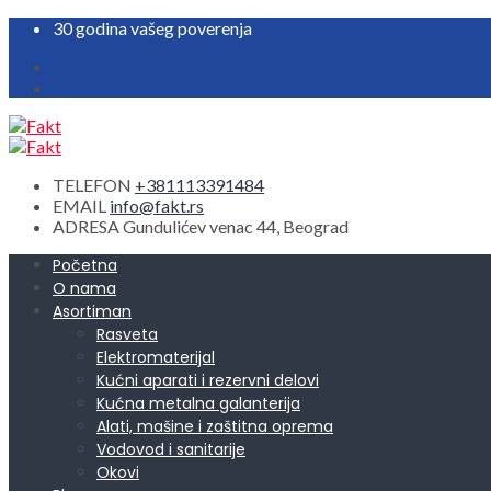
30 godina vašeg poverenja
TELEFON
+381113391484
EMAIL
info@fakt.rs
ADRESA
Gundulićev venac 44, Beograd
Početna
O nama
Asortiman
Rasveta
Elektromaterijal
Kućni aparati i rezervni delovi
Kućna metalna galanterija
Alati, mašine i zaštitna oprema
Vodovod i sanitarije
Okovi