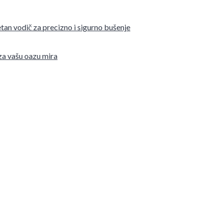
tan vodič za precizno i sigurno bušenje
 za vašu oazu mira