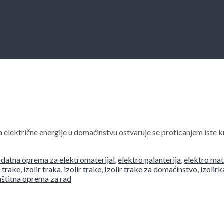
električne energije u domaćinstvu ostvaruje se proticanjem iste kr
datna oprema za elektromaterijal
,
elektro galanterija
,
elektro mat
p trake
,
izolir traka
,
izolir trake
,
Izolir trake za domaćinstvo
,
izolirk
aštitna oprema za rad