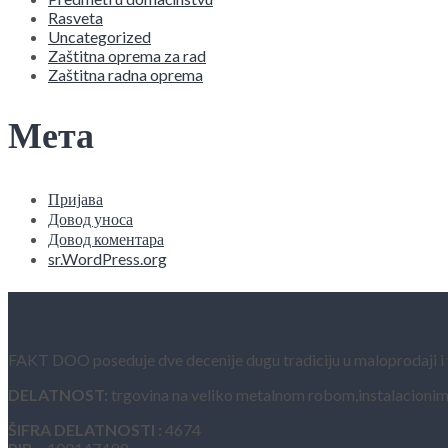
Rasveta
Uncategorized
Zaštitna oprema za rad
Zaštitna radna oprema
Мета
Пријава
Довод уноса
Довод коментара
sr.WordPress.org
O NAMA
FAKT DOO poseduje dve decenije dugu tradiciju u maloprodaji i vel
DELATNOST:
trgovina na veliko metalnom robom,instalacionim
ŠIFRA DELATNOSTI :
4674