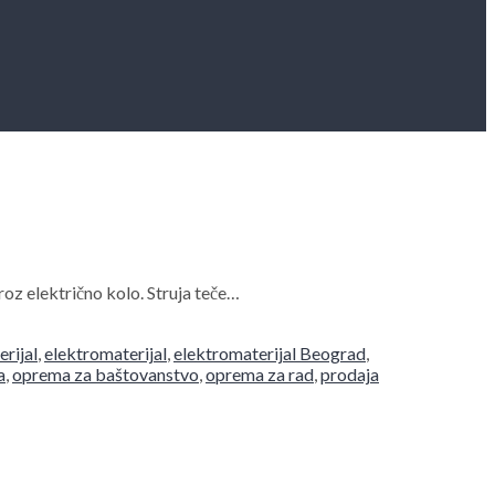
oz električno kolo. Struja teče…
erijal
,
elektromaterijal
,
elektromaterijal Beograd
,
a
,
oprema za baštovanstvo
,
oprema za rad
,
prodaja