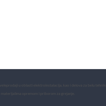
eprodaji u oblasti elektroinstalacija, kao i delova za belu tehnik
 materijalima opremom i priborom za grejanje.