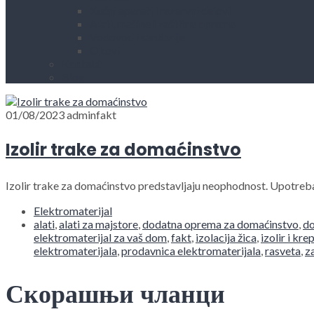
Kućni aparati i rezervni delovi
Alati, mašine i zaštitna oprema
Vodovod i sanitarije
Okovi
Kontakt
Blog
01/08/2023
adminfakt
Izolir trake za domaćinstvo
Izolir trake za domaćinstvo predstavljaju neophodnost. Upotreba 
Elektromaterijal
alati
,
alati za majstore
,
dodatna oprema za domaćinstvo
,
do
elektromaterijal za vaš dom
,
fakt
,
izolacija žica
,
izolir i kre
elektromaterijala
,
prodavnica elektromaterijala
,
rasveta
,
z
Скорашњи чланци