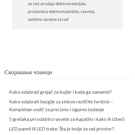
za rad
,
prodaja elektromaterijala
,
prodavnica elektromaterijala
,
rasveta
,
zaštitna oprema za rad
Скорашњи чланци
Kako odabrati grejač za bojler i kada ga zameniti?
Kako odabrati burgije za zidove različite tvrdoće –
Kompletan vodič za precizno i sigurno bušenje
5 grešaka pri odabiru rasvete za kupatilo i kako ih izbeći
LED paneli ili LED trake: Šta je bolje za vaš prostor?