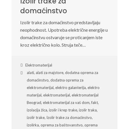
Izolir trake za
domaćinstvo
Izolir trake za domaćinstvo predstavljaju
neophodnost. Upotreba električne energije u
domaćinstvu ostvaruje se proticanjem iste
kroz električno kolo. Struja teče…
Elektromaterijal
alati
,
alati za majstore
,
dodatna oprema za
domaćinstvo
,
dodatna oprema za
elektromaterijal
,
elektro galanterija
,
elektro
materijal
,
elektromaterijal
,
elektromaterijal
Beograd
,
elektromaterijal za vaš dom
,
fakt
,
izolacija žica
,
izolir i krep trake
,
izolir traka
,
izolir trake
,
Izolir trake za domaćinstvo
,
izolirka
,
oprema za baštovanstvo
,
oprema