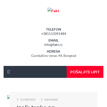
TELEFON
+381113391484
EMAIL
info@fakt.rs
ADRESA
Gundulićev venac 44, Beograd
POŠALJITE UPIT
01/08/2023
Adminfakt