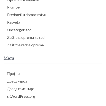
Plumber
Predmeti u domaćinstvu
Rasveta
Uncategorized
Zaštitna oprema za rad
Zaštitna radna oprema
Мета
Пријава
Довод уноса
Довод коментара
sr.WordPress.org