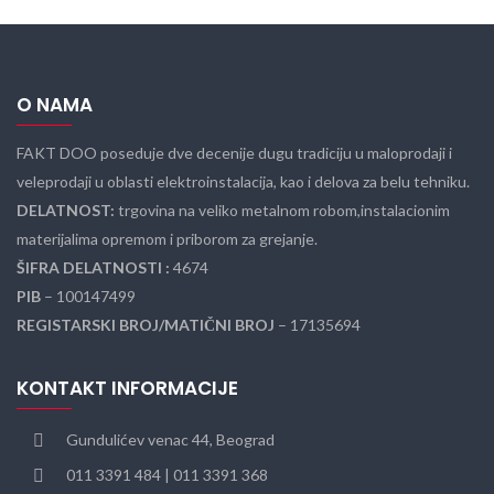
O NAMA
FAKT DOO poseduje dve decenije dugu tradiciju u maloprodaji i
veleprodaji u oblasti elektroinstalacija, kao i delova za belu tehniku.
DELATNOST:
trgovina na veliko metalnom robom,instalacionim
materijalima opremom i priborom za grejanje.
ŠIFRA DELATNOSTI :
4674
PIB
– 100147499
REGISTARSKI BROJ/MATIČNI BROJ
– 17135694
KONTAKT INFORMACIJE
Gundulićev venac 44, Beograd
011 3391 484 | 011 3391 368