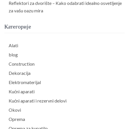
Reflektori za dvorište – Kako odabrati idealno osvetljenje
za vašu oazu mira
Категорије
Alati
blog
Construction
Dekoracija
Elektromaterijal
Kućni aparati
Kućni aparati i rezervni delovi
Okovi
Oprema
Oprema za kupatilo