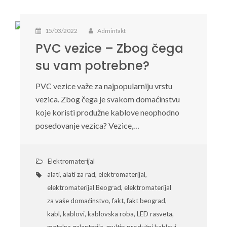
15/03/2022
Adminfakt
PVC vezice – Zbog čega
su vam potrebne?
PVC vezice važe za najpopularniju vrstu
vezica. Zbog čega je svakom domaćinstvu
koje koristi produžne kablove neophodno
posedovanje vezica? Vezice,…
Elektromaterijal
alati
,
alati za rad
,
elektromaterijal
,
elektromaterijal Beograd
,
elektromaterijal
za vaše domaćinstvo
,
fakt
,
fakt beograd
,
kabl
,
kablovi
,
kablovska roba
,
LED rasveta
,
metalna galanterija
,
multip produžni kablovi
,