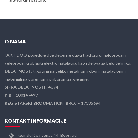
O NAMA
FAKT DOO poseduje dve decenije dugu tradiciju u maloprodaji i
veleprodaji u oblasti elektroinstalacija, kao i delova za belu tehniku.
DELATNOST:
trgovina na veliko metalnom robom,instalacionim
materijalima opremom i priborom za grejanje.
ŠIFRA DELATNOSTI :
4674
PIB
– 100147499
REGISTARSKI BROJ/MATIČNI BROJ
– 17135694
KONTAKT INFORMACIJE
Gundulićev venac 44, Beograd