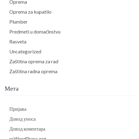
Oprema
Oprema za kupatilo
Plumber
Predmeti u domaćinstvu
Rasveta
Uncategorized
Zaštitna oprema za rad
Zaštitna radna oprema
Мета
Пријава
Довод уноса
Довод коментара
sr.WordPress.org