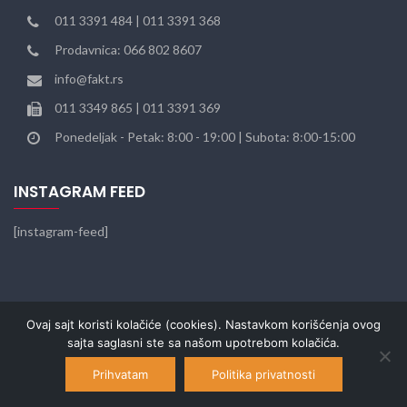
011 3391 484 | 011 3391 368
Prodavnica: 066 802 8607
info@fakt.rs
011 3349 865 | 011 3391 369
Ponedeljak - Petak: 8:00 - 19:00 | Subota: 8:00-15:00
INSTAGRAM FEED
[instagram-feed]
Ovaj sajt koristi kolačiće (cookies). Nastavkom korišćenja ovog
sajta saglasni ste sa našom upotrebom kolačića.
© 2022
FAKT
. Sva prava zadržana. Web dizajn SEO Team.
Prihvatam
Politika privatnosti