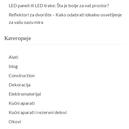
LED paneli ili LED trake: Šta je bolje za vaš prostor?
Reflektori za dvorište – Kako odabrati idealno osvetljenje
za vašu oazu mira
Категорије
Alati
blog
Construction
Dekoracija
Elektromaterijal
Kućni aparati
Kućni aparati i rezervni delovi
Okovi