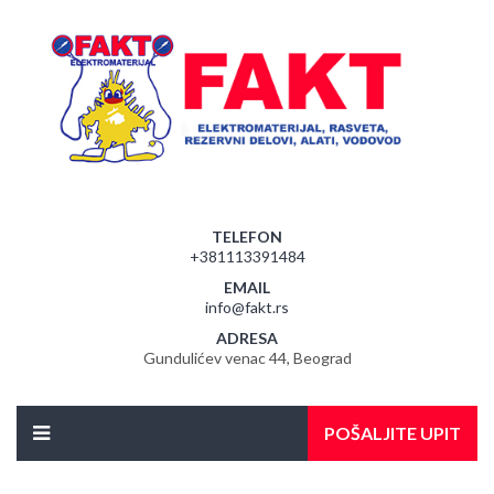
TELEFON
+381113391484
EMAIL
info@fakt.rs
ADRESA
Gundulićev venac 44, Beograd
POŠALJITE UPIT