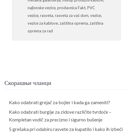
najlonske vezice
,
prodavnica Fakt
,
PVC
vezice
,
rasveta
,
rasveta za vaš dom
,
vezice
,
vezice za kablove
,
zaštitna oprema
,
zaštitna
oprema za rad
Скорашњи чланци
Kako odabrati grejač za bojler i kada ga zameniti?
Kako odabrati burgije za zidove različite tvrdoće –
Kompletan vodič za precizno i sigurno bušenje
5 grešaka pri odabiru rasvete za kupatilo i kako ih izbeći