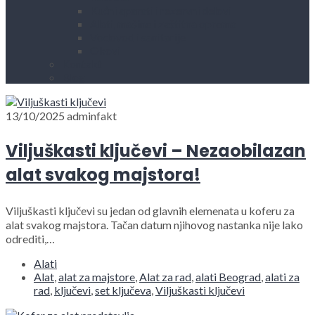
Kućni aparati i rezervni delovi
Alati, mašine i zaštitna oprema
Vodovod i sanitarije
Okovi
Kontakt
Blog
13/10/2025
adminfakt
Viljuškasti ključevi – Nezaobilazan
alat svakog majstora!
Viljuškasti ključevi su jedan od glavnih elemenata u koferu za
alat svakog majstora. Tačan datum njihovog nastanka nije lako
odrediti,…
Alati
Alat
,
alat za majstore
,
Alat za rad
,
alati Beograd
,
alati za
rad
,
ključevi
,
set ključeva
,
Viljuškasti ključevi