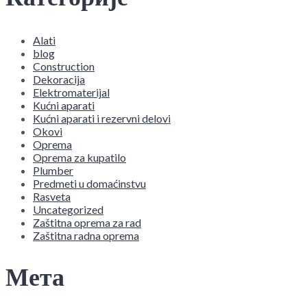
Alati
blog
Construction
Dekoracija
Elektromaterijal
Kućni aparati
Kućni aparati i rezervni delovi
Okovi
Oprema
Oprema za kupatilo
Plumber
Predmeti u domaćinstvu
Rasveta
Uncategorized
Zaštitna oprema za rad
Zaštitna radna oprema
Мета