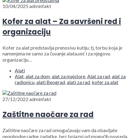
10/04/2025
adminfakt
Kofer za alat – Za savršeni red i
organizaciju
Kofer za alat predstavlja prenosivu kutiju, tj. torbu koja je
namenjena ne samo za čuvanje alata,već i za njegovu
organizaciju…
Alati
Alat
,
alat za dom
,
alat za majstore
,
Alat za rad
,
alat za
radionicu
,
alati Beograd
,
alati za rad
,
kofer za alat
27/12/2022
adminfakt
Zaštitne naočare za rad
Zaštitne naočare za rad omogućavaju vam da obavljate
neophodne radne zadatke, bez bojazni od mogućih povreda