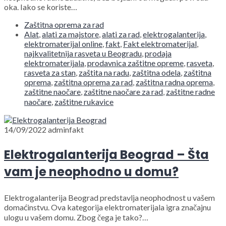
oka. Iako se koriste…
Zaštitna oprema za rad
Alat
,
alati za majstore
,
alati za rad
,
elektrogalanterija
,
elektromaterijal online
,
fakt
,
Fakt elektromaterijal
,
najkvalitetnija rasveta u Beogradu
,
prodaja
elektromaterijala
,
prodavnica zaštitne opreme
,
rasveta
,
rasveta za stan
,
zaštita na radu
,
zaštitna odela
,
zaštitna
oprema
,
zaštitna oprema za rad
,
zaštitna radna oprema
,
zaštitne naočare
,
zaštitne naočare za rad
,
zaštitne radne
naočare
,
zaštitne rukavice
14/09/2022
adminfakt
Elektrogalanterija Beograd – Šta
vam je neophodno u domu?
Elektrogalanterija Beograd predstavlja neophodnost u vašem
domaćinstvu. Ova kategorija elektromaterijala igra značajnu
ulogu u vašem domu. Zbog čega je tako?…