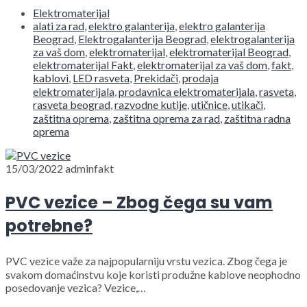
Elektromaterijal
alati za rad
,
elektro galanterija
,
elektro galanterija
Beograd
,
Elektrogalanterija Beograd
,
elektrogalanterija
za vaš dom
,
elektromaterijal
,
elektromaterijal Beograd
,
elektromaterijal Fakt
,
elektromaterijal za vaš dom
,
fakt
,
kablovi
,
LED rasveta
,
Prekidači
,
prodaja
elektromaterijala
,
prodavnica elektromaterijala
,
rasveta
,
rasveta beograd
,
razvodne kutije
,
utičnice
,
utikači
,
zaštitna oprema
,
zaštitna oprema za rad
,
zaštitna radna
oprema
15/03/2022
adminfakt
PVC vezice – Zbog čega su vam
potrebne?
PVC vezice važe za najpopularniju vrstu vezica. Zbog čega je
svakom domaćinstvu koje koristi produžne kablove neophodno
posedovanje vezica? Vezice,…