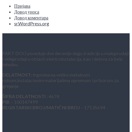
Пријава
Довод уноса
Довод коментара
sr.WordPress.org
O NAMA
FAKT DOO poseduje dve decenije dugu tradiciju u maloprodaji
i veleprodaji u oblasti elektroinstalacija, kao i delova za belu
tehniku.
DELATNOST:
trgovina na veliko metalnom
robom,instalacionim materijalima opremom i priborom za
grejanje.
ŠIFRA DELATNOSTI :
4674
PIB
– 100147499
REGISTARSKI BROJ/MATIČNI BROJ
– 17135694
Kontakt informacije