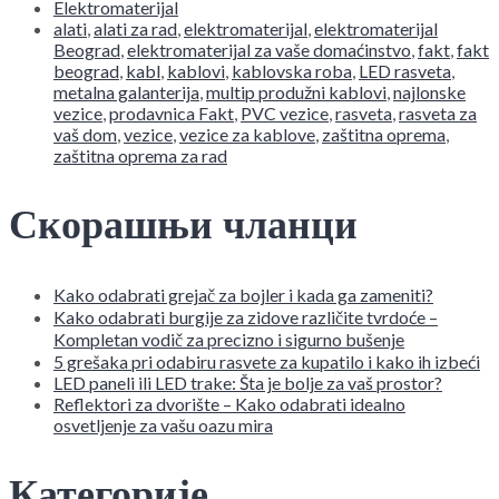
Elektromaterijal
alati
,
alati za rad
,
elektromaterijal
,
elektromaterijal
Beograd
,
elektromaterijal za vaše domaćinstvo
,
fakt
,
fakt
beograd
,
kabl
,
kablovi
,
kablovska roba
,
LED rasveta
,
metalna galanterija
,
multip produžni kablovi
,
najlonske
vezice
,
prodavnica Fakt
,
PVC vezice
,
rasveta
,
rasveta za
vaš dom
,
vezice
,
vezice za kablove
,
zaštitna oprema
,
zaštitna oprema za rad
Скорашњи чланци
Kako odabrati grejač za bojler i kada ga zameniti?
Kako odabrati burgije za zidove različite tvrdoće –
Kompletan vodič za precizno i sigurno bušenje
5 grešaka pri odabiru rasvete za kupatilo i kako ih izbeći
LED paneli ili LED trake: Šta je bolje za vaš prostor?
Reflektori za dvorište – Kako odabrati idealno
osvetljenje za vašu oazu mira
Категорије