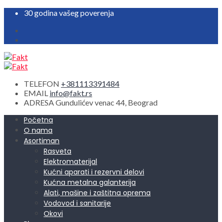
30 godina vašeg poverenja
TELEFON
+381113391484
EMAIL
info@fakt.rs
ADRESA
Gundulićev venac 44, Beograd
Početna
O nama
Asortiman
Rasveta
Elektromaterijal
Kućni aparati i rezervni delovi
Kućna metalna galanterija
Alati, mašine i zaštitna oprema
Vodovod i sanitarije
Okovi