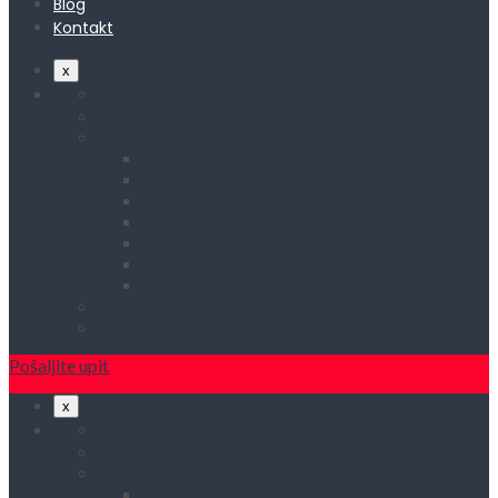
Blog
Kontakt
x
Početna
O nama
Asortiman
Rasveta
Elektromaterijal
Kućni aparati i rezervni delovi
Kućna metalna galanterija
Alati, mašine i zaštitna oprema
Vodovod i sanitarije
Okovi
Blog
Kontakt
Pošaljite upit
x
Početna
O nama
Asortiman
Rasveta