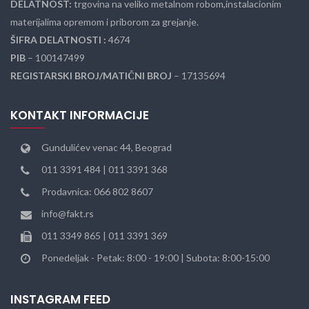
DELATNOST:
trgovina na veliko metalnom robom,instalacionim
materijalima opremom i priborom za grejanje.
ŠIFRA DELATNOSTI :
4674
PIB
– 100147499
REGISTARSKI BROJ/MATIČNI BROJ
– 17135694
KONTAKT INFORMACIJE
Gundulićev venac 44, Beograd
011 3391 484 | 011 3391 368
Prodavnica: 066 802 8607
info@fakt.rs
011 3349 865 | 011 3391 369
Ponedeljak - Petak: 8:00 - 19:00 | Subota: 8:00-15:00
INSTAGRAM FEED