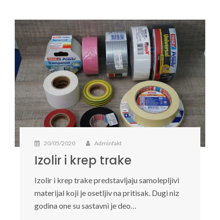
20/05/2020
Adminfakt
Izolir i krep trake
Izolir i krep trake predstavljaju samolepljivi
materijal koji je osetljiv na pritisak. Dugi niz
godina one su sastavni je deo…