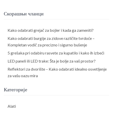
Скорашњи чланци
Kako odabrati grejač za bojler i kada ga zameniti?
Kako odabrati burgije za zidove različite tvrdoće –
Kompletan vodič za precizno i sigurno bušenje
5 grešaka pri odabiru rasvete za kupatilo i kako ih izbeći
LED paneli ili LED trake: Šta je bolje za vaš prostor?
Reflektori za dvorište – Kako odabrati idealno osvetljenje
za vašu oazu mira
Категорије
Alati