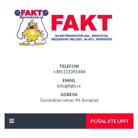
TELEFON
+381113391484
EMAIL
info@fakt.rs
ADRESA
Gundulićev venac 44, Beograd
POŠALJITE UPIT