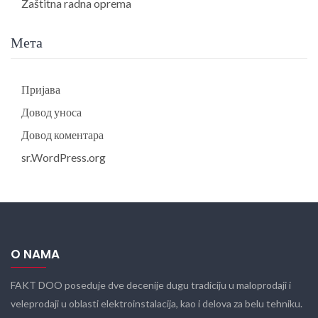
Zaštitna radna oprema
Мета
Пријава
Довод уноса
Довод коментара
sr.WordPress.org
O NAMA
FAKT DOO poseduje dve decenije dugu tradiciju u maloprodaji i
veleprodaji u oblasti elektroinstalacija, kao i delova za belu tehniku.