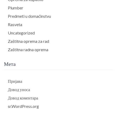
Plumber
Predmeti u domaćinstvu
Rasveta
Uncategorized
Zaštitna oprema za rad
Zaštitna radna oprema
Мета
Пријава
Довод уноса
Довод коментара
sr.WordPress.org