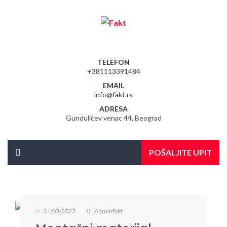
TELEFON
+381113391484
EMAIL
info@fakt.rs
ADRESA
Gundulićev venac 44, Beograd
POŠALJITE UPIT
31/03/2022
Adminfakt