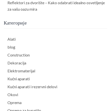
Reflektori za dvorište – Kako odabrati idealno osvetljenje
za vašu oazu mira
Категорије
Alati
blog
Construction
Dekoracija
Elektromaterijal
Kućni aparati
Kućni aparati i rezervni delovi
Okovi
Oprema
Oprema za kupatilo