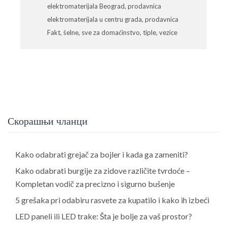
elektromaterijala Beograd
,
prodavnica
elektromaterijala u centru grada
,
prodavnica
Fakt
,
šelne
,
sve za domaćinstvo
,
tiple
,
vezice
Скорашњи чланци
Kako odabrati grejač za bojler i kada ga zameniti?
Kako odabrati burgije za zidove različite tvrdoće –
Kompletan vodič za precizno i sigurno bušenje
5 grešaka pri odabiru rasvete za kupatilo i kako ih izbeći
LED paneli ili LED trake: Šta je bolje za vaš prostor?