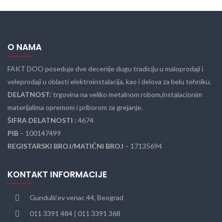
O NAMA
FAKT DOO poseduje dve decenije dugu tradiciju u maloprodaji i
veleprodaji u oblasti elektroinstalacija, kao i delova za belu tehniku.
DELATNOST:
trgovina na veliko metalnom robom,instalacionim
materijalima opremom i priborom za grejanje.
ŠIFRA DELATNOSTI :
4674
PIB
– 100147499
REGISTARSKI BROJ/MATIČNI BROJ
– 17135694
KONTAKT INFORMACIJE
Gundulićev venac 44, Beograd
011 3391 484 | 011 3391 368