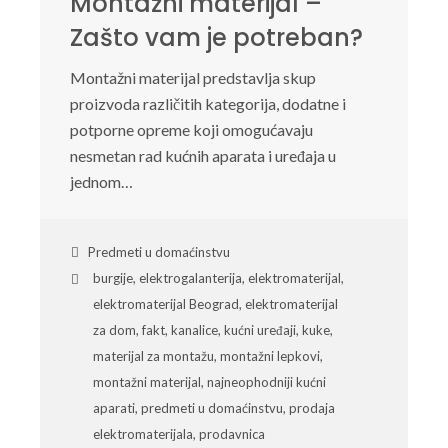
Montažni materijal –
Zašto vam je potreban?
Montažni materijal predstavlja skup
proizvoda različitih kategorija, dodatne i
potporne opreme koji omogućavaju
nesmetan rad kućnih aparata i uređaja u
jednom…
Predmeti u domaćinstvu
burgije
,
elektrogalanterija
,
elektromaterijal
,
elektromaterijal Beograd
,
elektromaterijal
za dom
,
fakt
,
kanalice
,
kućni uređaji
,
kuke
,
materijal za montažu
,
montažni lepkovi
,
montažni materijal
,
najneophodniji kućni
aparati
,
predmeti u domaćinstvu
,
prodaja
elektromaterijala
,
prodavnica