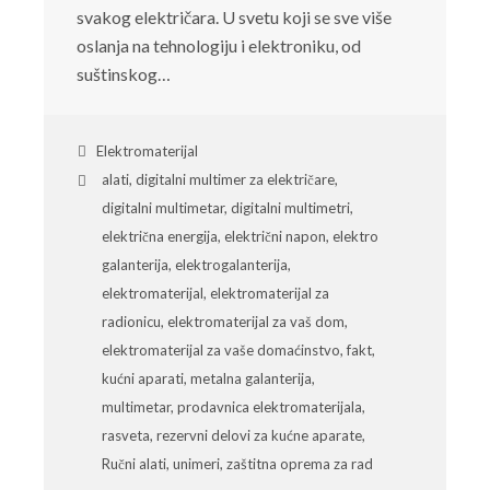
svakog električara. U svetu koji se sve više
oslanja na tehnologiju i elektroniku, od
suštinskog…
Elektromaterijal
alati
,
digitalni multimer za električare
,
digitalni multimetar
,
digitalni multimetri
,
električna energija
,
električni napon
,
elektro
galanterija
,
elektrogalanterija
,
elektromaterijal
,
elektromaterijal za
radionicu
,
elektromaterijal za vaš dom
,
elektromaterijal za vaše domaćinstvo
,
fakt
,
kućni aparati
,
metalna galanterija
,
multimetar
,
prodavnica elektromaterijala
,
rasveta
,
rezervni delovi za kućne aparate
,
Ručni alati
,
unimeri
,
zaštitna oprema za rad