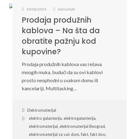
10/06/2024
Adminfakt
Prodaja produžnih
kablova – Na šta da
obratite pažnju kod
kupovine?
Prodaja produžnih kablova vas rešava
mnogih muka, budući da su ovi kablovi
prosto neophodni u svakom domu ili
kancelariji. Multitasking…
Elektromaterijal
elektro galanterija
,
elektrogalanterija
,
elektromaterijal
,
elektromaterijal Beograd
,
elektromaterijal za vaš dom
,
fakt
,
fakt doo
,