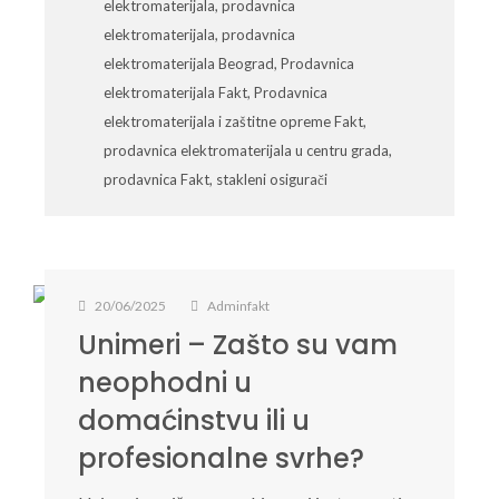
elektromaterijala
,
prodavnica
elektromaterijala
,
prodavnica
elektromaterijala Beograd
,
Prodavnica
elektromaterijala Fakt
,
Prodavnica
elektromaterijala i zaštitne opreme Fakt
,
prodavnica elektromaterijala u centru grada
,
prodavnica Fakt
,
stakleni osigurači
20/06/2025
Adminfakt
Unimeri – Zašto su vam
neophodni u
domaćinstvu ili u
profesionalne svrhe?