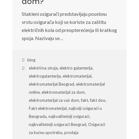
dom?
Stakleni osigurači predstavljaju posebnu
vrstu osigurača koji se koriste za zaštitu
električnih kola od preopterećenja ili kratkog
spoja. Nazivaju se…
blog
električna struja
,
elektro galanterija
,
elektrogalanterija
,
elektromaterijal
,
elektromaterijal Beograd
,
elektromaterijal
online
,
elektromaterijal za dom
,
elektromaterijal za vaš dom
,
fakt
,
fakt doo
,
Fakt elektromaterijal
,
najbolji osigurači u
Beogradu
,
najkvalitetniji osigurači
,
najkvalitetniji osigurači Beograd
,
Osigurači
za kućnu upotrebu
,
prodaja