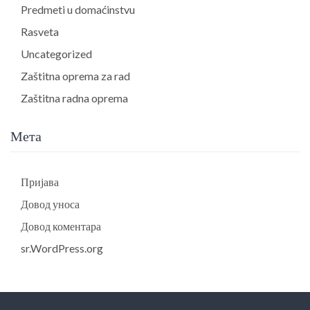
Predmeti u domaćinstvu
Rasveta
Uncategorized
Zaštitna oprema za rad
Zaštitna radna oprema
Мета
Пријава
Довод уноса
Довод коментара
sr.WordPress.org