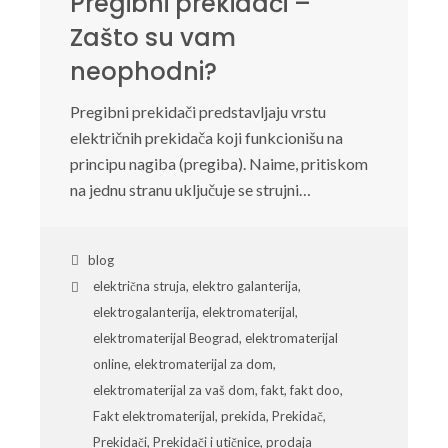
Pregibni prekidači –
Zašto su vam
neophodni?
Pregibni prekidači predstavljaju vrstu
električnih prekidača koji funkcionišu na
principu nagiba (pregiba). Naime, pritiskom
na jednu stranu uključuje se strujni…
blog
električna struja
,
elektro galanterija
,
elektrogalanterija
,
elektromaterijal
,
elektromaterijal Beograd
,
elektromaterijal
online
,
elektromaterijal za dom
,
elektromaterijal za vaš dom
,
fakt
,
fakt doo
,
Fakt elektromaterijal
,
prekida
,
Prekidač
,
Prekidači
,
Prekidači i utičnice
,
prodaja