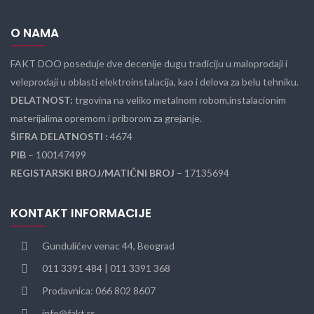
O NAMA
FAKT DOO poseduje dve decenije dugu tradiciju u maloprodaji i
veleprodaji u oblasti elektroinstalacija, kao i delova za belu tehniku.
DELATNOST:
trgovina na veliko metalnom robom,instalacionim
materijalima opremom i priborom za grejanje.
ŠIFRA DELATNOSTI :
4674
PIB
– 100147499
REGISTARSKI BROJ/MATIČNI BROJ
– 17135694
KONTAKT INFORMACIJE
Gundulićev venac 44, Beograd
011 3391 484 | 011 3391 368
Prodavnica: 066 802 8607
info@fakt.rs