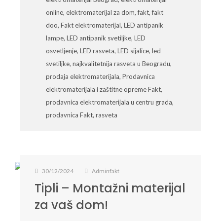
online
,
elektromaterijal za dom
,
fakt
,
fakt
doo
,
Fakt elektromaterijal
,
LED antipanik
lampe
,
LED antipanik svetiljke
,
LED
osvetljenje
,
LED rasveta
,
LED sijalice
,
led
svetiljke
,
najkvalitetnija rasveta u Beogradu
,
prodaja elektromaterijala
,
Prodavnica
elektromaterijala i zaštitne opreme Fakt
,
prodavnica elektromaterijala u centru grada
,
prodavnica Fakt
,
rasveta
30/12/2024
Adminfakt
Tipli – Montažni materijal
za vaš dom!