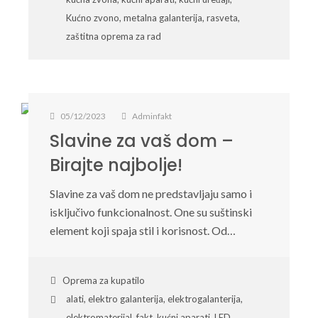
Kućno zvono
,
metalna galanterija
,
rasveta
,
zaštitna oprema za rad
05/12/2023
Adminfakt
Slavine za vaš dom –
Birajte najbolje!
Slavine za vaš dom ne predstavljaju samo i
isključivo funkcionalnost. One su suštinski
element koji spaja stil i korisnost. Od…
Oprema za kupatilo
alati
,
elektro galanterija
,
elektrogalanterija
,
elektromaterijal
,
fakt
,
kućni aparati
,
LED