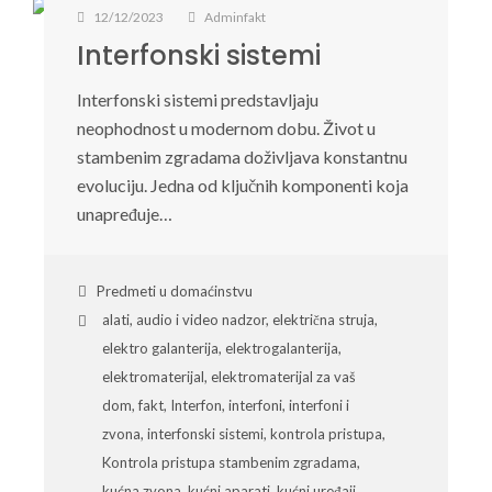
12/12/2023
Adminfakt
Interfonski sistemi
Interfonski sistemi predstavljaju
neophodnost u modernom dobu. Život u
stambenim zgradama doživljava konstantnu
evoluciju. Jedna od ključnih komponenti koja
unapređuje…
Predmeti u domaćinstvu
alati
,
audio i video nadzor
,
električna struja
,
elektro galanterija
,
elektrogalanterija
,
elektromaterijal
,
elektromaterijal za vaš
dom
,
fakt
,
Interfon
,
interfoni
,
interfoni i
zvona
,
interfonski sistemi
,
kontrola pristupa
,
Kontrola pristupa stambenim zgradama
,
kućna zvona
,
kućni aparati
,
kućni uređaji
,