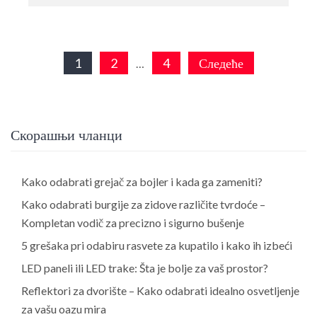
Пагинација
1
2
4
Следеће
…
чланака
Скорашњи чланци
Kako odabrati grejač za bojler i kada ga zameniti?
Kako odabrati burgije za zidove različite tvrdoće –
Kompletan vodič za precizno i sigurno bušenje
5 grešaka pri odabiru rasvete za kupatilo i kako ih izbeći
LED paneli ili LED trake: Šta je bolje za vaš prostor?
Reflektori za dvorište – Kako odabrati idealno osvetljenje
za vašu oazu mira