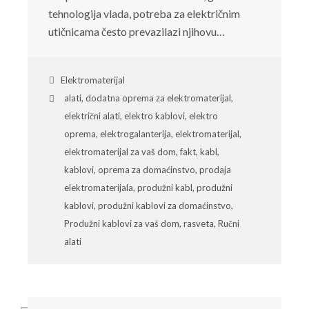
tehnologija vlada, potreba za električnim
utičnicama često prevazilazi njihovu…
Elektromaterijal
alati
,
dodatna oprema za elektromaterijal
,
električni alati
,
elektro kablovi
,
elektro
oprema
,
elektrogalanterija
,
elektromaterijal
,
elektromaterijal za vaš dom
,
fakt
,
kabl
,
kablovi
,
oprema za domaćinstvo
,
prodaja
elektromaterijala
,
produžni kabl
,
produžni
kablovi
,
produžni kablovi za domaćinstvo
,
Produžni kablovi za vaš dom
,
rasveta
,
Ručni
alati