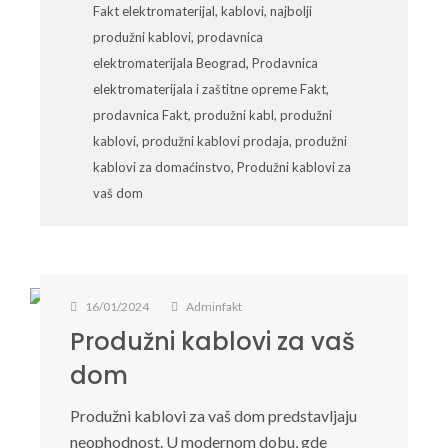
Fakt elektromaterijal
,
kablovi
,
najbolji
produžni kablovi
,
prodavnica
elektromaterijala Beograd
,
Prodavnica
elektromaterijala i zaštitne opreme Fakt
,
prodavnica Fakt
,
produžni kabl
,
produžni
kablovi
,
produžni kablovi prodaja
,
produžni
kablovi za domaćinstvo
,
Produžni kablovi za
vaš dom
16/01/2024
Adminfakt
Produžni kablovi za vaš
dom
Produžni kablovi za vaš dom predstavljaju
neophodnost. U modernom dobu, gde