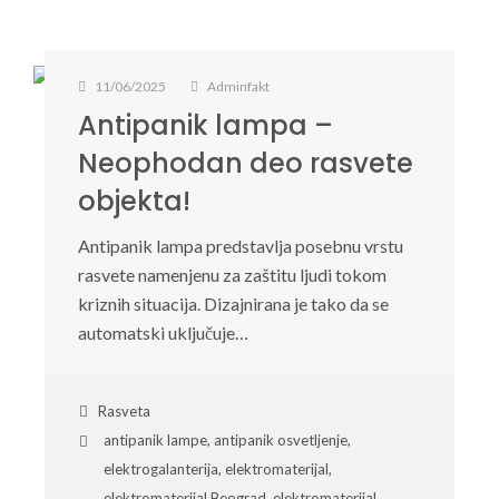
11/06/2025
Adminfakt
Antipanik lampa –
Neophodan deo rasvete
objekta!
Antipanik lampa predstavlja posebnu vrstu
rasvete namenjenu za zaštitu ljudi tokom
kriznih situacija. Dizajnirana je tako da se
automatski uključuje…
Rasveta
antipanik lampe
,
antipanik osvetljenje
,
elektrogalanterija
,
elektromaterijal
,
elektromaterijal Beograd
,
elektromaterijal