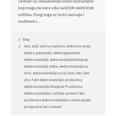
Unimeri su višenamenski merni instrumenti
koji mogu da mere više različitih električnih
veličina. Zbog toga se često nazivaju i
multimetri….
blog
Alat
,
alati
,
alati za majstore
,
električna struja
,
elektro galanterija
,
elektrogalanterija
,
elektromaterijal
,
elektromaterijal Beograd
,
elektromaterijal online
,
elektromaterijal za
dom
,
elektromaterijal za vaš dom
,
fakt
,
fakt
doo
,
Fakt elektromaterijal
,
prodavnica
elektromaterijala Beograd
,
Prodavnica
elektromaterijala i zaštitne opreme Fakt
,
prodavnica elektromaterijala u centru grada
,
prodavnica Fakt
,
unimeri