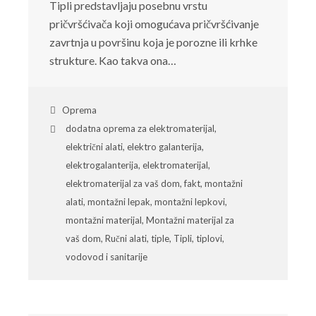
Tipli predstavljaju posebnu vrstu
pričvršćivača koji omogućava pričvršćivanje
zavrtnja u površinu koja je porozne ili krhke
strukture. Kao takva ona…
Oprema
dodatna oprema za elektromaterijal
,
električni alati
,
elektro galanterija
,
elektrogalanterija
,
elektromaterijal
,
elektromaterijal za vaš dom
,
fakt
,
montažni
alati
,
montažni lepak
,
montažni lepkovi
,
montažni materijal
,
Montažni materijal za
vaš dom
,
Ručni alati
,
tiple
,
Tipli
,
tiplovi
,
vodovod i sanitarije