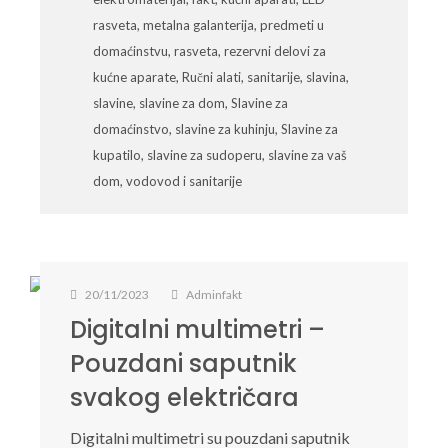
rasveta
,
metalna galanterija
,
predmeti u
domaćinstvu
,
rasveta
,
rezervni delovi za
kućne aparate
,
Ručni alati
,
sanitarije
,
slavina
,
slavine
,
slavine za dom
,
Slavine za
domaćinstvo
,
slavine za kuhinju
,
Slavine za
kupatilo
,
slavine za sudoperu
,
slavine za vaš
dom
,
vodovod i sanitarije
20/11/2023
Adminfakt
Digitalni multimetri –
Pouzdani saputnik
svakog električara
Digitalni multimetri su pouzdani saputnik