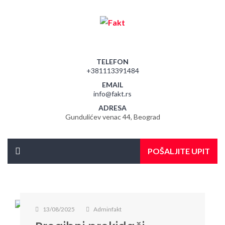
TELEFON
+381113391484
EMAIL
info@fakt.rs
ADRESA
Gundulićev venac 44, Beograd
POŠALJITE UPIT
13/08/2025
Adminfakt