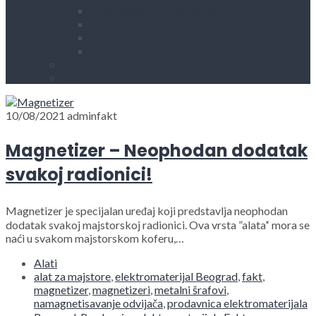
Kućni aparati i rezervni delovi
Alati, mašine i zaštitna oprema
Vodovod i sanitarije
Okovi
Kontakt
Blog
10/08/2021
adminfakt
Magnetizer – Neophodan dodatak
svakoj radionici!
Magnetizer je specijalan uređaj koji predstavlja neophodan
dodatak svakoj majstorskoj radionici. Ova vrsta ”alata’‘ mora se
naći u svakom majstorskom koferu,…
Alati
alat za majstore
,
elektromaterijal Beograd
,
fakt
,
magnetizer
,
magnetizeri
,
metalni šrafovi
,
namagnetisavanje odvijača
,
prodavnica elektromaterijala