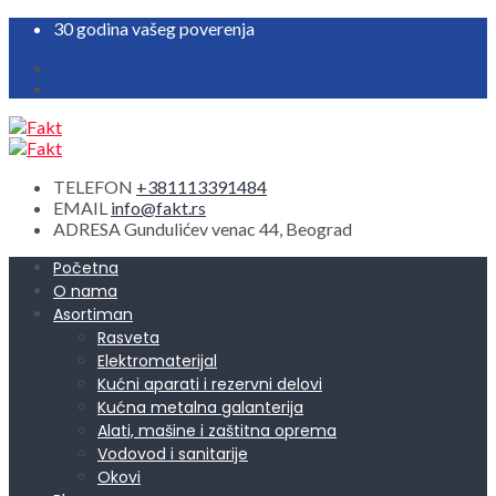
30 godina vašeg poverenja
TELEFON
+381113391484
EMAIL
info@fakt.rs
ADRESA
Gundulićev venac 44, Beograd
Početna
O nama
Asortiman
Rasveta
Elektromaterijal
Kućni aparati i rezervni delovi
Kućna metalna galanterija
Alati, mašine i zaštitna oprema
Vodovod i sanitarije
Okovi