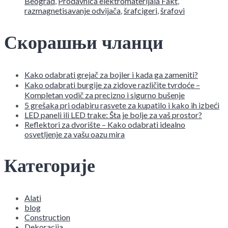
Beograd
,
Prodavnica elektromaterijala Fakt
,
razmagnetisavanje odvijača
,
šrafcigeri
,
šrafovi
Скорашњи чланци
Kako odabrati grejač za bojler i kada ga zameniti?
Kako odabrati burgije za zidove različite tvrdoće –
Kompletan vodič za precizno i sigurno bušenje
5 grešaka pri odabiru rasvete za kupatilo i kako ih izbeći
LED paneli ili LED trake: Šta je bolje za vaš prostor?
Reflektori za dvorište – Kako odabrati idealno
osvetljenje za vašu oazu mira
Категорије
Alati
blog
Construction
Dekoracija