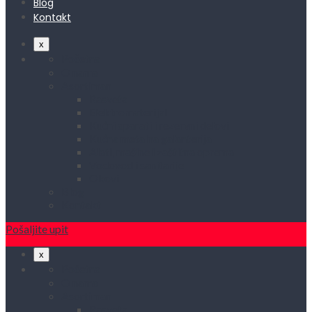
Blog
Kontakt
x
Početna
O nama
Asortiman
Rasveta
Elektromaterijal
Kućni aparati i rezervni delovi
Kućna metalna galanterija
Alati, mašine i zaštitna oprema
Vodovod i sanitarije
Okovi
Blog
Kontakt
Pošaljite upit
x
Početna
O nama
Asortiman
Rasveta