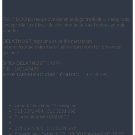
O NAMA
FAKT DOO poseduje dve decenije dugu tradiciju u maloprodaji
i veleprodaji u oblasti elektroinstalacija, kao i delova za belu
tehniku.
DELATNOST:
trgovina na veliko metalnom
robom,instalacionim materijalima opremom i priborom za
grejanje.
ŠIFRA DELATNOSTI :
4674
PIB
– 100147499
REGISTARSKI BROJ/MATIČNI BROJ
– 17135694
Kontakt informacije
Gundulićev venac 44, Beograd
011 3391 484 | 011 3391 368
Prodavnica: 066 802 8607
info@fakt.rs
011 3349 865 | 011 3391 369
Ponedeljak - Petak: 8:00 - 19:00 | Subota: 8:00-15:00