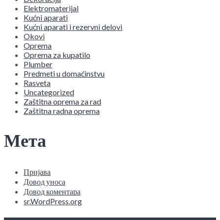
Elektromaterijal
Kućni aparati
Kućni aparati i rezervni delovi
Okovi
Oprema
Oprema za kupatilo
Plumber
Predmeti u domaćinstvu
Rasveta
Uncategorized
Zaštitna oprema za rad
Zaštitna radna oprema
Мета
Пријава
Довод уноса
Довод коментара
sr.WordPress.org