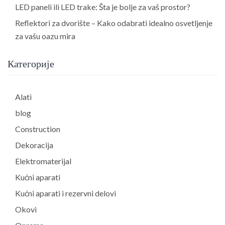
LED paneli ili LED trake: Šta je bolje za vaš prostor?
Reflektori za dvorište – Kako odabrati idealno osvetljenje
za vašu oazu mira
Категорије
Alati
blog
Construction
Dekoracija
Elektromaterijal
Kućni aparati
Kućni aparati i rezervni delovi
Okovi