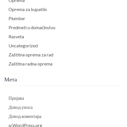
Oprema
Oprema za kupatilo
Plumber
Predmeti u domaćinstvu
Rasveta
Uncategorized
Zaštitna oprema za rad
Zaštitna radna oprema
Мета
Пријава
Довод уноса
Довод коментара
sr.WordPress.org