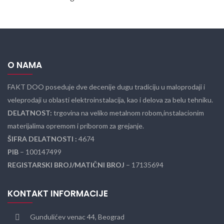
O NAMA
FAKT DOO poseduje dve decenije dugu tradiciju u maloprodaji i
veleprodaji u oblasti elektroinstalacija, kao i delova za belu tehniku.
DELATNOST:
trgovina na veliko metalnom robom,instalacionim
materijalima opremom i priborom za grejanje.
ŠIFRA DELATNOSTI :
4674
PIB
– 100147499
REGISTARSKI BROJ/MATIČNI BROJ
– 17135694
KONTAKT INFORMACIJE
Gundulićev venac 44, Beograd