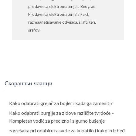
prodavnica elektromaterijala Beograd
,
Prodavnica elektromaterijala Fakt
,
razmagnetisavanje odvijača
,
šrafcigeri
,
šrafovi
Скорашњи чланци
Kako odabrati grejač za bojler i kada ga zameniti?
Kako odabrati burgije za zidove različite tvrdoće –
Kompletan vodič za precizno i sigurno bušenje
5 grešaka pri odabiru rasvete za kupatilo i kako ih izbeći