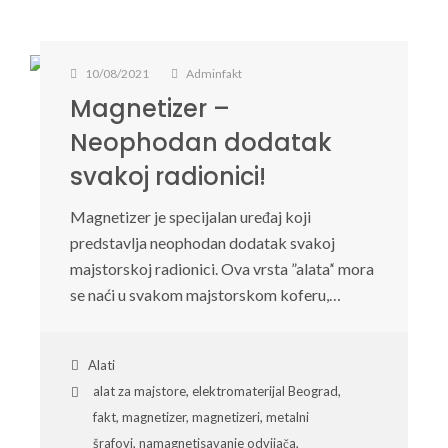
10/08/2021
Adminfakt
Magnetizer –
Neophodan dodatak
svakoj radionici!
Magnetizer je specijalan uređaj koji
predstavlja neophodan dodatak svakoj
majstorskoj radionici. Ova vrsta ”alata’‘ mora
se naći u svakom majstorskom koferu,…
Alati
alat za majstore
,
elektromaterijal Beograd
,
fakt
,
magnetizer
,
magnetizeri
,
metalni
šrafovi
,
namagnetisavanje odvijača
,