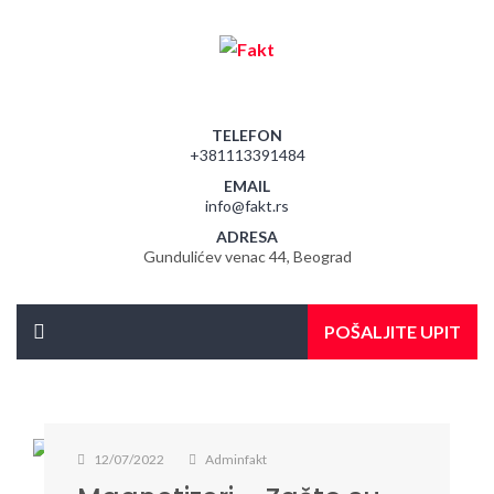
TELEFON
+381113391484
EMAIL
info@fakt.rs
ADRESA
Gundulićev venac 44, Beograd
POŠALJITE UPIT
12/07/2022
Adminfakt