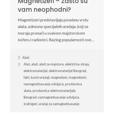
Magnetizeri – Zašto su
vam neophodni?
Magnetizeri predstavljaju posebnu vrstu
alata, odnosno specijalnih uređaja, koji se
moraju pronaći u svakom majstorskom
koferu i radionici. Razlog popularnosti ove…
Alati
Alat
,
alati
,
alati za majstore
,
električna struja
,
elektromaterijal
,
elektromaterijal Beograd
,
fakt
,
kućni uređaji
,
magnetizer
,
magnetizeri
,
namagnetisavanje odvijača
,
prodavnica
alata
,
prodavnica elektromaterijala
Beograd
,
razmagnetisavanje odvijača
,
šrafcigeri
,
uređaj za namagnetisavanje