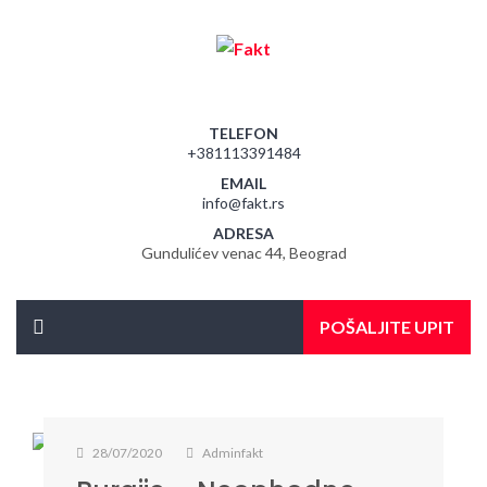
TELEFON
+381113391484
EMAIL
info@fakt.rs
ADRESA
Gundulićev venac 44, Beograd
POŠALJITE UPIT
28/07/2020
Adminfakt