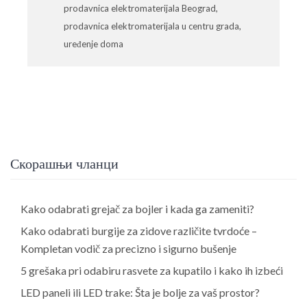
prodavnica elektromaterijala Beograd
,
prodavnica elektromaterijala u centru grada
,
uređenje doma
Скорашњи чланци
Kako odabrati grejač za bojler i kada ga zameniti?
Kako odabrati burgije za zidove različite tvrdoće –
Kompletan vodič za precizno i sigurno bušenje
5 grešaka pri odabiru rasvete za kupatilo i kako ih izbeći
LED paneli ili LED trake: Šta je bolje za vaš prostor?