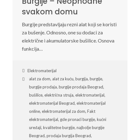
Burgije – Neophodne
svakom domu
Burgije predstavljaju rezni alat koji se koristi
za bušenje. Odnosno, one su dodaci za
električne i akumulatorske bušilice. Osnova
funkcija…
Elektromaterijal
alat za dom
,
alat za kuću
,
burgija
,
burgije
,
burgije prodaja
,
burgije prodaja Beograd
,
bušilice
,
električna struja
,
elektromaterijal
,
elektromaterijal Beograd
,
elektromaterijal
online
,
elektromaterijal za dom
,
Fakt
elektromaterijal
,
gde pronaći burgije
,
kućni
uređaji
,
kvalitetne burgije
,
najbolje burgije
Beograd
,
prodaja burgija Beograd
,