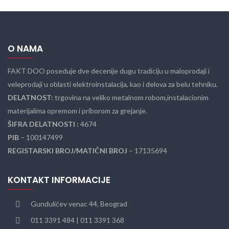
O NAMA
FAKT DOO poseduje dve decenije dugu tradiciju u maloprodaji i
veleprodaji u oblasti elektroinstalacija, kao i delova za belu tehniku.
DELATNOST:
trgovina na veliko metalnom robom,instalacionim
materijalima opremom i priborom za grejanje.
ŠIFRA DELATNOSTI :
4674
PIB
– 100147499
REGISTARSKI BROJ/MATIČNI BROJ
– 17135694
KONTAKT INFORMACIJE
Gundulićev venac 44, Beograd
011 3391 484 | 011 3391 368