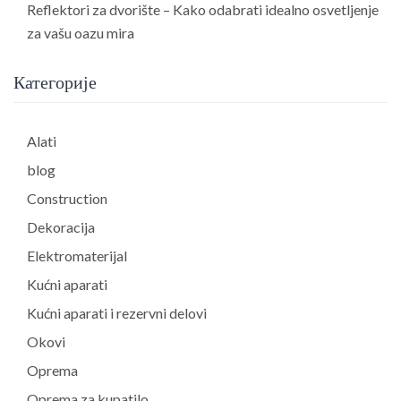
Reflektori za dvorište – Kako odabrati idealno osvetljenje
za vašu oazu mira
Категорије
Alati
blog
Construction
Dekoracija
Elektromaterijal
Kućni aparati
Kućni aparati i rezervni delovi
Okovi
Oprema
Oprema za kupatilo