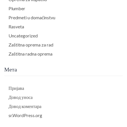
Plumber
Predmeti u domaćinstvu
Rasveta
Uncategorized
Zaštitna oprema za rad
Zaštitna radna oprema
Мета
Пријава
Довод уноса
Довод коментара
sr.WordPress.org