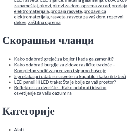
za nameštaj
,
okovi
,
okovi za dom
,
oprema za rad
,
prodaja
elektromaterijala
,
prodaja rasvete
,
prodavnica
elektromaterijala
,
rasveta
,
rasveta za vaš dom
,
rezervni
delovi
,
zaštitna oprema
Скорашњи чланци
Kako odabrati grejač za bojler i kada ga zameniti?
Kako odabrati burgije za zidove različite tvrdoće –
Kompletan vodič za precizno i sigurno bušenje
5 grešaka pri odabiru rasvete za kupatilo i kako ih izbeći
LED paneli ili LED trake: Šta je bolje za vaš prostor?
Reflektori za dvorište – Kako odabrati idealno
osvetljenje za vašu oazu mira
Категорије
Alati