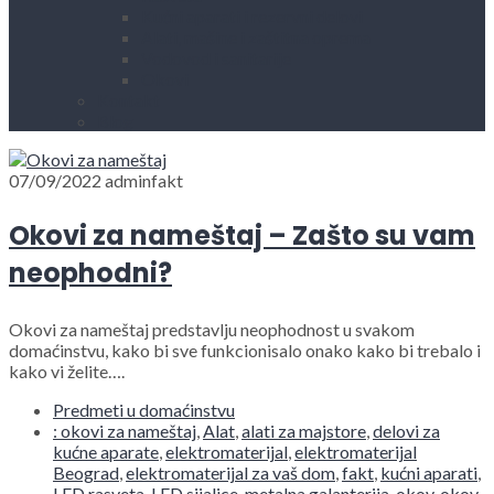
Kućni aparati i rezervni delovi
Alati, mašine i zaštitna oprema
Vodovod i sanitarije
Okovi
Kontakt
Blog
07/09/2022
adminfakt
Okovi za nameštaj – Zašto su vam
neophodni?
Okovi za nameštaj predstavlju neophodnost u svakom
domaćinstvu, kako bi sve funkcionisalo onako kako bi trebalo i
kako vi želite….
Predmeti u domaćinstvu
: okovi za nameštaj
,
Alat
,
alati za majstore
,
delovi za
kućne aparate
,
elektromaterijal
,
elektromaterijal
Beograd
,
elektromaterijal za vaš dom
,
fakt
,
kućni aparati
,
LED rasveta
,
LED sijalice
,
metalna galanterija
,
okov
,
okov