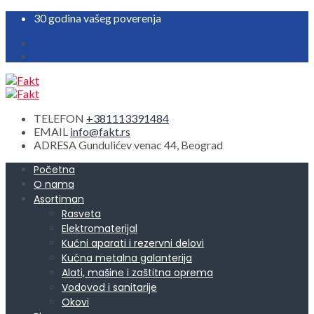
30 godina vašeg poverenja
TELEFON
+381113391484
EMAIL
info@fakt.rs
ADRESA
Gundulićev venac 44, Beograd
Početna
O nama
Asortiman
Rasveta
Elektromaterijal
Kućni aparati i rezervni delovi
Kućna metalna galanterija
Alati, mašine i zaštitna oprema
Vodovod i sanitarije
Okovi