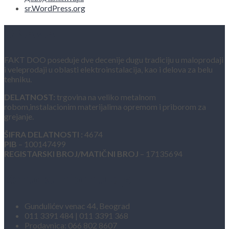
sr.WordPress.org
O NAMA
FAKT DOO poseduje dve decenije dugu tradiciju u maloprodaji
i veleprodaji u oblasti elektroinstalacija, kao i delova za belu
tehniku.
DELATNOST:
trgovina na veliko metalnom
robom,instalacionim materijalima opremom i priborom za
grejanje.
ŠIFRA DELATNOSTI :
4674
PIB
– 100147499
REGISTARSKI BROJ/MATIČNI BROJ
– 17135694
Kontakt informacije
Gundulićev venac 44, Beograd
011 3391 484 | 011 3391 368
Prodavnica: 066 802 8607