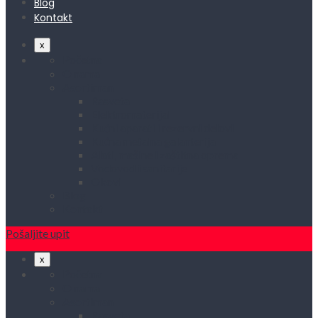
Blog
Kontakt
x
Početna
O nama
Asortiman
Rasveta
Elektromaterijal
Kućni aparati i rezervni delovi
Kućna metalna galanterija
Alati, mašine i zaštitna oprema
Vodovod i sanitarije
Okovi
Blog
Kontakt
Pošaljite upit
x
Početna
O nama
Asortiman
Rasveta