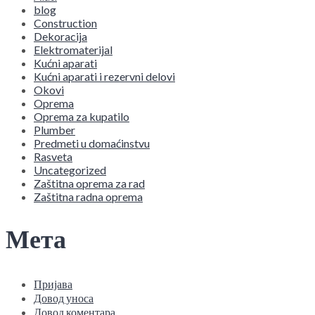
blog
Construction
Dekoracija
Elektromaterijal
Kućni aparati
Kućni aparati i rezervni delovi
Okovi
Oprema
Oprema za kupatilo
Plumber
Predmeti u domaćinstvu
Rasveta
Uncategorized
Zaštitna oprema za rad
Zaštitna radna oprema
Мета
Пријава
Довод уноса
Довод коментара