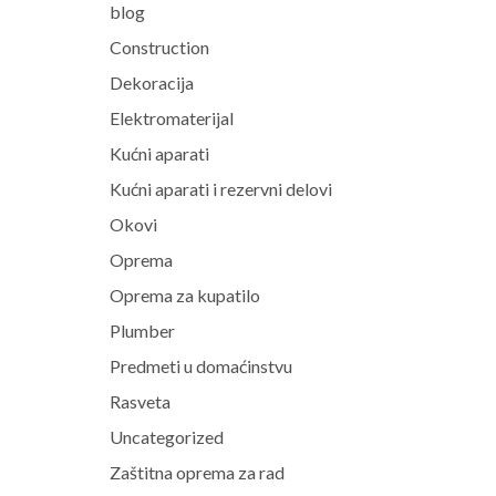
blog
Construction
Dekoracija
Elektromaterijal
Kućni aparati
Kućni aparati i rezervni delovi
Okovi
Oprema
Oprema za kupatilo
Plumber
Predmeti u domaćinstvu
Rasveta
Uncategorized
Zaštitna oprema za rad