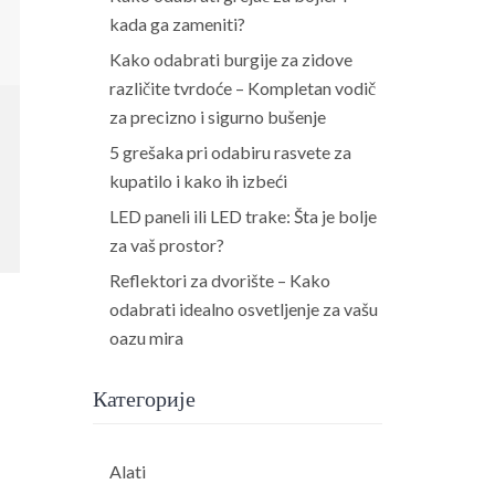
kada ga zameniti?
Kako odabrati burgije za zidove
različite tvrdoće – Kompletan vodič
za precizno i sigurno bušenje
5 grešaka pri odabiru rasvete za
kupatilo i kako ih izbeći
LED paneli ili LED trake: Šta je bolje
za vaš prostor?
Reflektori za dvorište – Kako
odabrati idealno osvetljenje za vašu
oazu mira
Категорије
Alati