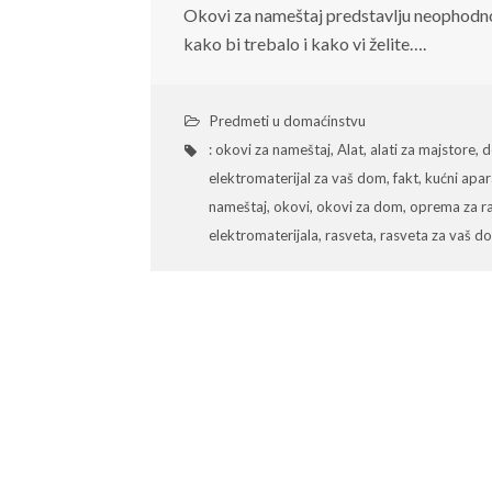
Okovi za nameštaj predstavlju neophodno
kako bi trebalo i kako vi želite….
Predmeti u domaćinstvu
: okovi za nameštaj
,
Alat
,
alati za majstore
,
d
elektromaterijal za vaš dom
,
fakt
,
kućni apar
nameštaj
,
okovi
,
okovi za dom
,
oprema za r
elektromaterijala
,
rasveta
,
rasveta za vaš d