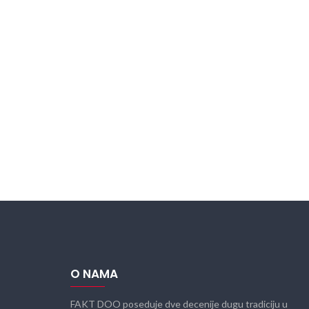
O NAMA
FAKT DOO poseduje dve decenije dugu tradiciju u