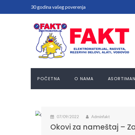
30 godina vašeg poverenja
POČETNA
O NAMA
ASORTIMA
07/09/2022
Adminfakt
Okovi za nameštaj – Z