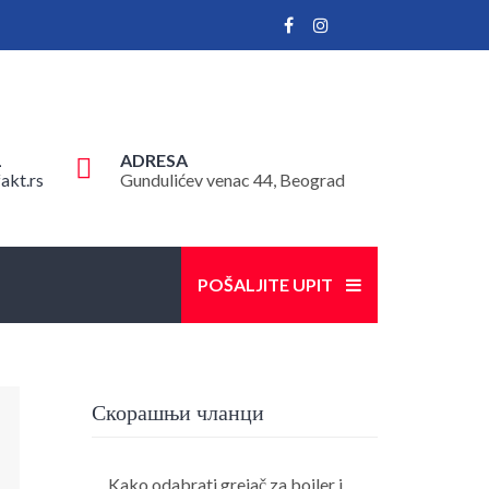
L
ADRESA
akt.rs
Gundulićev venac 44, Beograd
POŠALJITE UPIT
Скорашњи чланци
Kako odabrati grejač za bojler i