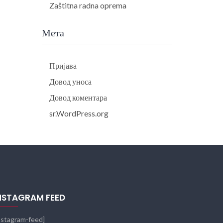
Zaštitna radna oprema
Мета
Пријава
Довод уноса
Довод коментара
sr.WordPress.org
NSTAGRAM FEED
nstagram-feed]