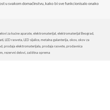
st u svakom domaćinstvu, kako bi sve funkcionisalo onako
elovi za kućne aparate
,
elektromaterijal
,
elektromaterijal Beograd
,
ati
,
LED rasveta
,
LED sijalice
,
metalna galanterija
,
okov
,
okov za
ad
,
prodaja elektromaterijala
,
prodaja rasvete
,
prodavnica
om
,
rezervni delovi
,
zaštitna oprema