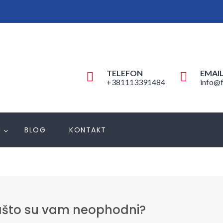
TELEFON
EMAI
+381113391484
info@f
N
BLOG
KONTAKT
ašto su vam neophodni?