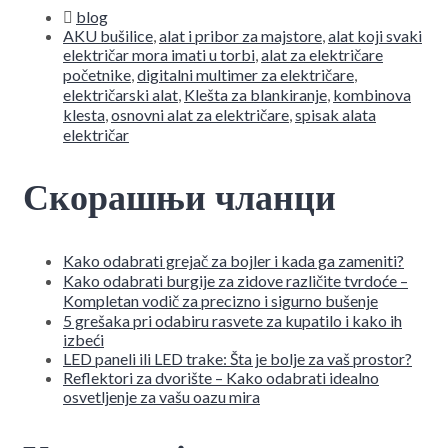
blog
AKU bušilice
,
alat i pribor za majstore
,
alat koji svaki
električar mora imati u torbi
,
alat za električare
početnike
,
digitalni multimer za električare
,
električarski alat
,
Klešta za blankiranje
,
kombinova
klesta
,
osnovni alat za električare
,
spisak alata
električar
Скорашњи чланци
Kako odabrati grejač za bojler i kada ga zameniti?
Kako odabrati burgije za zidove različite tvrdoće –
Kompletan vodič za precizno i sigurno bušenje
5 grešaka pri odabiru rasvete za kupatilo i kako ih
izbeći
LED paneli ili LED trake: Šta je bolje za vaš prostor?
Reflektori za dvorište – Kako odabrati idealno
osvetljenje za vašu oazu mira