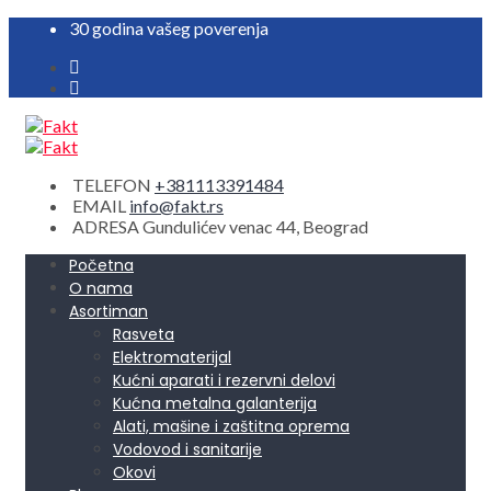
30 godina vašeg poverenja
TELEFON
+381113391484
EMAIL
info@fakt.rs
ADRESA
Gundulićev venac 44, Beograd
Početna
O nama
Asortiman
Rasveta
Elektromaterijal
Kućni aparati i rezervni delovi
Kućna metalna galanterija
Alati, mašine i zaštitna oprema
Vodovod i sanitarije
Okovi