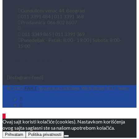
Gundulićev venac 44, Beograd
011 3391 484 | 011 3391 368
Prodavnica: 066 802 8607
info@fakt.rs
011 3349 865 | 011 3391 369
Ponedeljak - Petak: 8:00 - 19:00 | Subota: 8:00-
15:00
INSTAGRAM FEED
[instagram-feed]
© 2022
FAKT
. Sva prava zadržana. Web dizajn SEO Team.
Ovaj sajt koristi kolačiće (cookies). Nastavkom korišćenja
ovog sajta saglasni ste sa našom upotrebom kolačića.
Prihvatam
Politika privatnosti