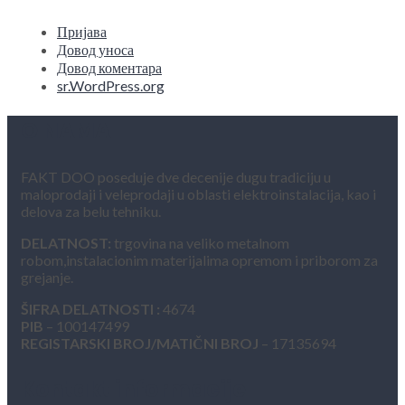
Пријава
Довод уноса
Довод коментара
sr.WordPress.org
O NAMA
FAKT DOO poseduje dve decenije dugu tradiciju u
maloprodaji i veleprodaji u oblasti elektroinstalacija, kao i
delova za belu tehniku.
DELATNOST:
trgovina na veliko metalnom
robom,instalacionim materijalima opremom i priborom za
grejanje.
ŠIFRA DELATNOSTI :
4674
PIB
– 100147499
REGISTARSKI BROJ/MATIČNI BROJ
– 17135694
Kontakt informacije