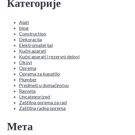
Категорије
Alati
blog
Construction
Dekoracija
Elektromaterijal
Kućni aparati
Kućni aparati i rezervni delovi
Okovi
Oprema
Oprema za kupatilo
Plumber
Predmeti u domaćinstvu
Rasveta
Uncategorized
Zaštitna oprema za rad
Zaštitna radna oprema
Мета