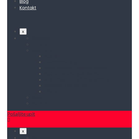
Blog
Kontakt
x
Početna
O nama
Asortiman
Rasveta
Elektromaterijal
Kućni aparati i rezervni delovi
Kućna metalna galanterija
Alati, mašine i zaštitna oprema
Vodovod i sanitarije
Okovi
Blog
Kontakt
Pošaljite upit
x
Početna