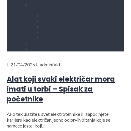
O nama
Asortiman
Rasveta
Kućni aparati i rezervni delovi
Alati, mašine i zaštitna oprema
Vodovod i sanitarije
Okovi
Kontakt
Blog
21/04/2026
adminfakt
Alat koji svaki električar mora
imati u torbi – Spisak za
početnike
Ako tek ulazite u svet elektrotehnike ili započinjete
karijeru kao električar, jedno od prvih pitanja koje se
nameće jeste: koji…